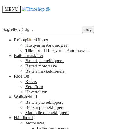
MENU
Søg efter:
Søg efter:
Søg
Søg
kr.
Robotplæneklipper
0.00
0
Husqvarna Automower
Tilbehør til Husqvarna Automower
Batteri maskiner
Batteri plæneklippere
Batteri motorsave
Batteri hækkeklippere
Ride On
Riders
Zero Turn
Havetraktor
Walk-behind
Batteri plæneklippere
Benzin plæneklippere
Manuelle plæneklippere
Håndholdt
Motorsave
Batteri motorsave