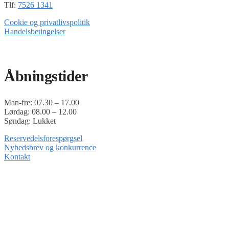
Tlf:
7526 1341
Cookie og privatlivspolitik
Handelsbetingelser
Timoshop.dk er en del af Tinghøj Motorsave A/S
Åbningstider
Man-fre: 07.30 – 17.00
Lørdag: 08.00 – 12.00
Søndag: Lukket
Reservedelsforespørgsel
Nyhedsbrev og konkurrence
Kontakt