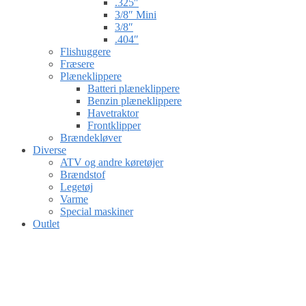
.325″
3/8″ Mini
3/8″
.404″
Flishuggere
Fræsere
Plæneklippere
Batteri plæneklippere
Benzin plæneklippere
Havetraktor
Frontklipper
Brændekløver
Diverse
ATV og andre køretøjer
Brændstof
Legetøj
Varme
Special maskiner
Outlet
Gå til kurv