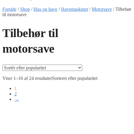
Forside
/
Shop
/
Hus og have
/
Havemaskiner
/
Motorsave
/
Tilbehør
til motorsave
Tilbehør til
motorsave
Viser 1–16 af 24 resultater
Sorteret efter popularitet
1
2
→