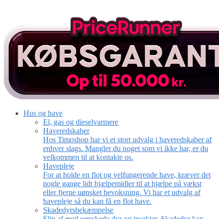
Hus og have
El, gas og dieselvarmere
Haveredskaber
Hos Timoshop har vi et stort udvalg i haveredskaber af
enhver slags. Mangler du noget som vi ikke har, er du
velkommen til at kontakte os.
Havepleje
For at holde en flot og velfungerende have, kræver det
nogle gange lidt hjælpemidler til at hjælpe på vækst
eller fjerne uønsket bevoksning. Vi har et udvalg af
havepleje så du kan få en flot have.
Skadedyrsbekæmpelse
Slip af med uønskede dyr og insekter. Skadedyr kan