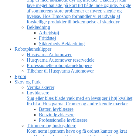
lave meget ballade på kort tid både inde og ude. Nogle
af sommerens store problemer er myrer, snegle og
hvepse. Hos Timoshop forhandler vi et udvalg af
forskellige produkter til bekæmpelse af skadedyr.
Beklædning
Arbejdstøj
Fritidstøj
Sikkerheds Beklædning
Robotplæneklipper
Husqvarna Automower
Husqvarna Automower reservedele
Professionelle robotplæneklippere
Tilbehør til Husqvarna Automower
Ryobi
Skov og Park
Vertikalskærer
Løvblæsere
Sug eller blæs blade væk med en løvsuger i høj kvalitet
fra bl.a. Husqvarna, Cramer og andre kendte mærker
Batteri løvblæsere
Benzin løvblæsere
Professionelle løvblæsere
Trimmere og buskryddere
Kom nemt igennem have og få ordnet kanter og krat