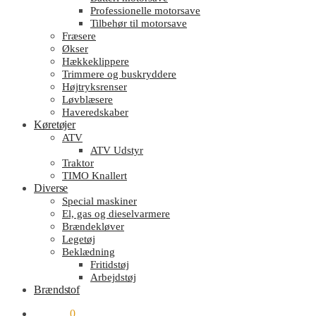
Professionelle motorsave
Tilbehør til motorsave
Fræsere
Økser
Hækkeklippere
Trimmere og buskryddere
Højtryksrenser
Løvblæsere
Haveredskaber
Køretøjer
ATV
ATV Udstyr
Traktor
TIMO Knallert
Diverse
Special maskiner
El, gas og dieselvarmere
Brændekløver
Legetøj
Beklædning
Fritidstøj
Arbejdstøj
Brændstof
kr.
0.00
0