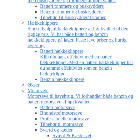
med buskryddere og trimmere af høj kvalitet.
Batteri trimmere og buskryddere
Benzin trimmer og buskryddere
Tilbehør Til Buskrydder/Trimmer
Hækkeklippere
Stort udvalg af hækkeklippere af høj kvalitet til den
rigtige pris. Vi har både batteri og benzin
hækkeklippere på lager. Faste lave priser og hurtig
levering.
Batteri hækkeklippere
Klip din hæk effektivt med en batteri
hækkeklipper. Med en batteri hækkeklipper har
du samme effektivitet som en benzin
hækkeklipper.
Benzin hækkeklippere
Økser
Motorsave
Motorsave til havebrug. Vi forhandler både benzin og
batteri motorsave af høj kvalitet.
Batteri motorsave
Brændstof motorsave
Professionelle motorsave
Tilbehør til motorsave
Sværd og kæder
Sværd & Kæde sæt