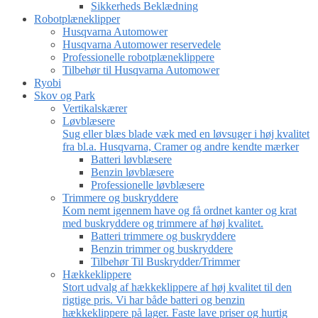
Sikkerheds Beklædning
Robotplæneklipper
Husqvarna Automower
Husqvarna Automower reservedele
Professionelle robotplæneklippere
Tilbehør til Husqvarna Automower
Ryobi
Skov og Park
Vertikalskærer
Løvblæsere
Sug eller blæs blade væk med en løvsuger i høj kvalitet
fra bl.a. Husqvarna, Cramer og andre kendte mærker
Batteri løvblæsere
Benzin løvblæsere
Professionelle løvblæsere
Trimmere og buskryddere
Kom nemt igennem have og få ordnet kanter og krat
med buskryddere og trimmere af høj kvalitet.
Batteri trimmere og buskryddere
Benzin trimmer og buskryddere
Tilbehør Til Buskrydder/Trimmer
Hækkeklippere
Stort udvalg af hækkeklippere af høj kvalitet til den
rigtige pris. Vi har både batteri og benzin
hækkeklippere på lager. Faste lave priser og hurtig