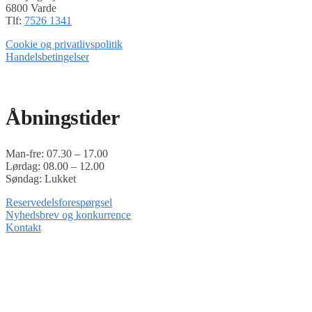
6800 Varde
Tlf:
7526 1341
Cookie og privatlivspolitik
Handelsbetingelser
Timoshop.dk er en del af Tinghøj Motorsave A/S
Åbningstider
Man-fre: 07.30 – 17.00
Lørdag: 08.00 – 12.00
Søndag: Lukket
Reservedelsforespørgsel
Nyhedsbrev og konkurrence
Kontakt