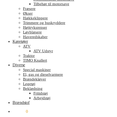
Tilbehør til motorsave
Fræsere
Økser
Hækkeklippere
Trimmere og buskryddere
Højtryksrenser
Løvblæsere
Haveredskaber
Køretøjer
ATV
ATV Udstyr
Traktor
TIMO Knallert
Diverse
Special maskiner
El, gas og dieselvarmere
Brændekløver
Legetøj
Beklædning
Fritidstøj
Arbejdstøj
Brændstof
kr.
0.00
0