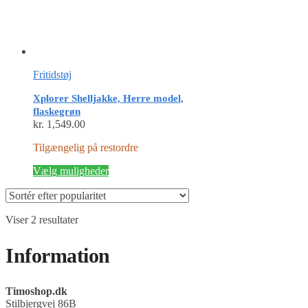
Fritidstøj
Xplorer Shelljakke, Herre model,
flaskegrøn
kr.
1,549.00
Tilgængelig på restordre
Dette
Vælg muligheder
vare
har
flere
Sorteret
Viser 2 resultater
varianter.
efter
Mulighederne
popularitet
kan
Information
vælges
på
varesiden
Timoshop.dk
Stilbjergvej 86B