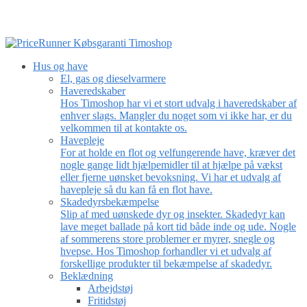
Hus og have
El, gas og dieselvarmere
Haveredskaber
Hos Timoshop har vi et stort udvalg i haveredskaber af
enhver slags. Mangler du noget som vi ikke har, er du
velkommen til at kontakte os.
Havepleje
For at holde en flot og velfungerende have, kræver det
nogle gange lidt hjælpemidler til at hjælpe på vækst
eller fjerne uønsket bevoksning. Vi har et udvalg af
havepleje så du kan få en flot have.
Skadedyrsbekæmpelse
Slip af med uønskede dyr og insekter. Skadedyr kan
lave meget ballade på kort tid både inde og ude. Nogle
af sommerens store problemer er myrer, snegle og
hvepse. Hos Timoshop forhandler vi et udvalg af
forskellige produkter til bekæmpelse af skadedyr.
Beklædning
Arbejdstøj
Fritidstøj