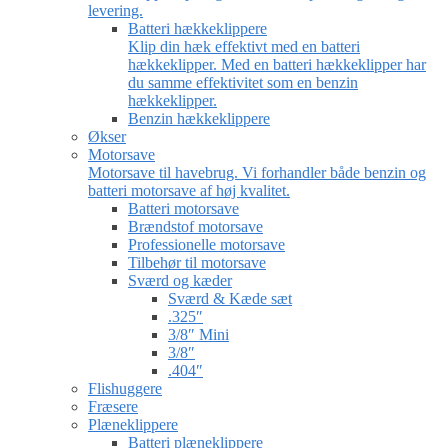
levering.
Batteri hækkeklippere
Klip din hæk effektivt med en batteri
hækkeklipper. Med en batteri hækkeklipper har
du samme effektivitet som en benzin
hækkeklipper.
Benzin hækkeklippere
Økser
Motorsave
Motorsave til havebrug. Vi forhandler både benzin og
batteri motorsave af høj kvalitet.
Batteri motorsave
Brændstof motorsave
Professionelle motorsave
Tilbehør til motorsave
Sværd og kæder
Sværd & Kæde sæt
.325″
3/8″ Mini
3/8″
.404″
Flishuggere
Fræsere
Plæneklippere
Batteri plæneklippere