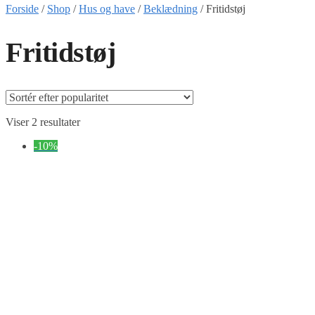
Forside
/
Shop
/
Hus og have
/
Beklædning
/
Fritidstøj
Fritidstøj
Sorteret
Viser 2 resultater
efter
-10%
popularitet