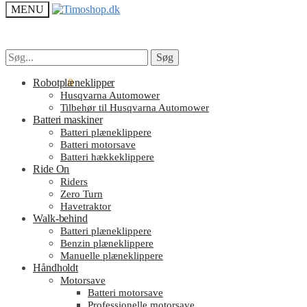
MENU
Søg
Søg
Søg
Søg
efter:
efter:
kr.
Robotplæneklipper
0.00
0
Husqvarna Automower
Tilbehør til Husqvarna Automower
Batteri maskiner
Batteri plæneklippere
Batteri motorsave
Batteri hækkeklippere
Ride On
Riders
Zero Turn
Havetraktor
Walk-behind
Batteri plæneklippere
Benzin plæneklippere
Manuelle plæneklippere
Håndholdt
Motorsave
Batteri motorsave
Professionelle motorsave