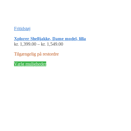
Fritidstøj
Xplorer Shelljakke, Dame model, lilla
Prisinterval:
kr.
1,399.00
–
kr.
1,549.00
kr. 1,399.00
Tilgængelig på restordre
til
kr. 1,549.00
Dette
Vælg muligheder
vare
har
flere
varianter.
Mulighederne
kan
vælges
på
varesiden