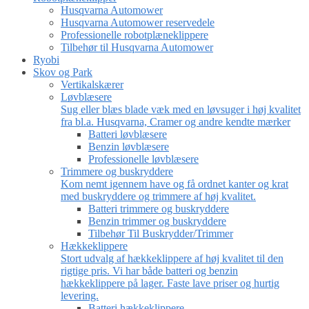
Husqvarna Automower
Husqvarna Automower reservedele
Professionelle robotplæneklippere
Tilbehør til Husqvarna Automower
Ryobi
Skov og Park
Vertikalskærer
Løvblæsere
Sug eller blæs blade væk med en løvsuger i høj kvalitet
fra bl.a. Husqvarna, Cramer og andre kendte mærker
Batteri løvblæsere
Benzin løvblæsere
Professionelle løvblæsere
Trimmere og buskryddere
Kom nemt igennem have og få ordnet kanter og krat
med buskryddere og trimmere af høj kvalitet.
Batteri trimmere og buskryddere
Benzin trimmer og buskryddere
Tilbehør Til Buskrydder/Trimmer
Hækkeklippere
Stort udvalg af hækkeklippere af høj kvalitet til den
rigtige pris. Vi har både batteri og benzin
hækkeklippere på lager. Faste lave priser og hurtig
levering.
Batteri hækkeklippere