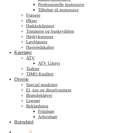
Professionelle motorsave
Tilbehør til motorsave
Fræsere
Økser
Hækkeklippere
Trimmere og buskryddere
Højtryksrenser
Løvblæsere
Haveredskaber
Køretøjer
ATV
ATV Udstyr
Traktor
TIMO Knallert
Diverse
Special maskiner
El, gas og dieselvarmere
Brændekløver
Legetøj
Beklædning
Fritidstøj
Arbejdstøj
Brændstof
kr.
0.00
0