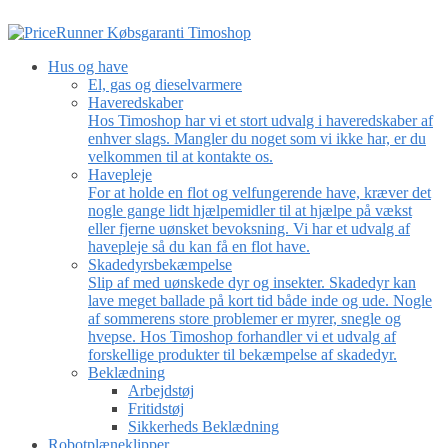
Hus og have
El, gas og dieselvarmere
Haveredskaber
Hos Timoshop har vi et stort udvalg i haveredskaber af
enhver slags. Mangler du noget som vi ikke har, er du
velkommen til at kontakte os.
Havepleje
For at holde en flot og velfungerende have, kræver det
nogle gange lidt hjælpemidler til at hjælpe på vækst
eller fjerne uønsket bevoksning. Vi har et udvalg af
havepleje så du kan få en flot have.
Skadedyrsbekæmpelse
Slip af med uønskede dyr og insekter. Skadedyr kan
lave meget ballade på kort tid både inde og ude. Nogle
af sommerens store problemer er myrer, snegle og
hvepse. Hos Timoshop forhandler vi et udvalg af
forskellige produkter til bekæmpelse af skadedyr.
Beklædning
Arbejdstøj
Fritidstøj
Sikkerheds Beklædning
Robotplæneklipper