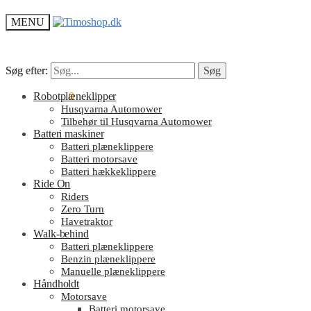
MENU
Søg efter:
Søg efter:
Søg
Søg
kr.
Robotplæneklipper
0.00
0
Husqvarna Automower
Tilbehør til Husqvarna Automower
Batteri maskiner
Batteri plæneklippere
Batteri motorsave
Batteri hækkeklippere
Ride On
Riders
Zero Turn
Havetraktor
Walk-behind
Batteri plæneklippere
Benzin plæneklippere
Manuelle plæneklippere
Håndholdt
Motorsave
Batteri motorsave