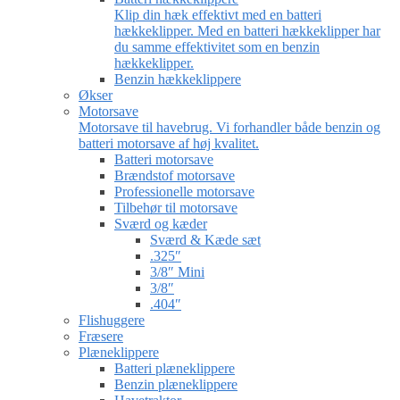
Klip din hæk effektivt med en batteri
hækkeklipper. Med en batteri hækkeklipper har
du samme effektivitet som en benzin
hækkeklipper.
Benzin hækkeklippere
Økser
Motorsave
Motorsave til havebrug. Vi forhandler både benzin og
batteri motorsave af høj kvalitet.
Batteri motorsave
Brændstof motorsave
Professionelle motorsave
Tilbehør til motorsave
Sværd og kæder
Sværd & Kæde sæt
.325″
3/8″ Mini
3/8″
.404″
Flishuggere
Fræsere
Plæneklippere
Batteri plæneklippere
Benzin plæneklippere