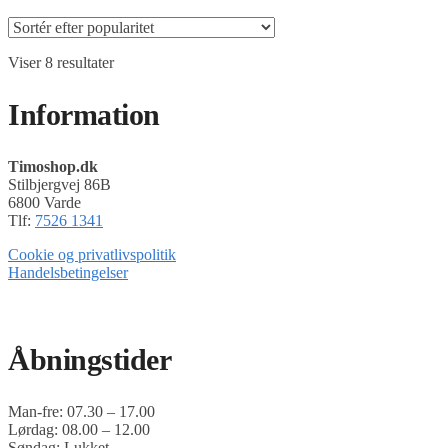
Sorteret
Viser 8 resultater
efter
popularitet
Information
Timoshop.dk
Stilbjergvej 86B
6800 Varde
Tlf:
7526 1341
Cookie og privatlivspolitik
Handelsbetingelser
Timoshop.dk er en del af Tinghøj Motorsave A/S
Åbningstider
Man-fre: 07.30 – 17.00
Lørdag: 08.00 – 12.00
Søndag: Lukket