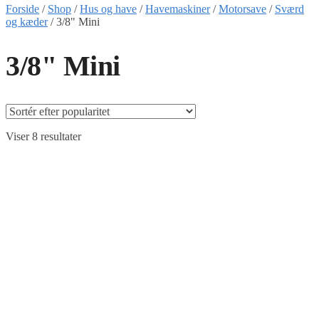
Forside
/
Shop
/
Hus og have
/
Havemaskiner
/
Motorsave
/
Sværd
og kæder
/
3/8" Mini
3/8" Mini
Sorteret
Viser 8 resultater
efter
popularitet