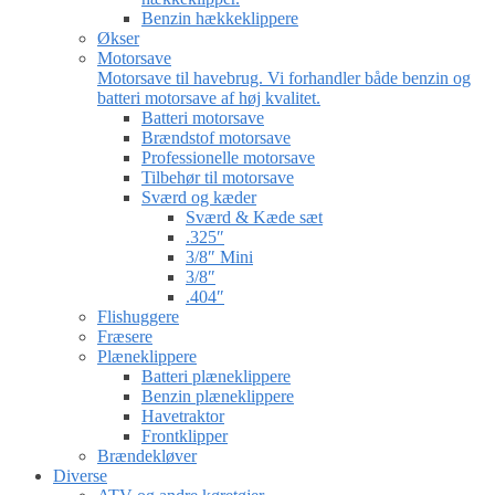
Benzin hækkeklippere
Økser
Motorsave
Motorsave til havebrug. Vi forhandler både benzin og
batteri motorsave af høj kvalitet.
Batteri motorsave
Brændstof motorsave
Professionelle motorsave
Tilbehør til motorsave
Sværd og kæder
Sværd & Kæde sæt
.325″
3/8″ Mini
3/8″
.404″
Flishuggere
Fræsere
Plæneklippere
Batteri plæneklippere
Benzin plæneklippere
Havetraktor
Frontklipper
Brændekløver
Diverse