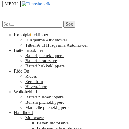
MENU
Søg
Søg
Søg
Søg
efter:
efter:
kr.
Robotplæneklipper
0.00
0
Husqvarna Automower
Tilbehør til Husqvarna Automower
Batteri maskiner
Batteri plæneklippere
Batteri motorsave
Batteri hækkeklippere
Ride On
Riders
Zero Turn
Havetraktor
Walk-behind
Batteri plæneklippere
Benzin plæneklippere
Manuelle plæneklippere
Håndholdt
Motorsave
Batteri motorsave
Professionelle motorsave