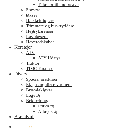
Tilbehør til motorsave
Fræsere
Økser
Hækkeklippere
Trimmere og buskryddere
Højtryksrenser
Løvblæsere
Haveredskaber
Køretøjer
ATV
ATV Udstyr
Traktor
TIMO Knallert
Diverse
Special maskiner
El, gas og dieselvarmere
Brændekløver
Legetøj
Beklædning
Fritidstøj
Arbejdstøj
Brændstof
kr.
0.00
0