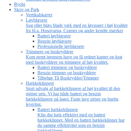
Ryobi
Skov og Park
Vertikalskærer
Løvblæsere
Sug eller blæs blade væk med en løvsuger i høj kvalitet
fra bl.a. Husqvarna, Cramer og andre kendte mærker
Batteri løvblæsere
Benzin løvblæsere
Professionelle løvblæsere
Trimmere og buskryddere
Kom nemt igennem have og få ordnet kanter og krat
med buskryddere og trimmere af høj kvalitet.
Batteri trimmere og buskryddere
Benzin trimmer og buskryddere
Tilbehør Til Buskrydder/Trimmer
Hækkeklippere
Stort udvalg af hækkeklippere af høj kvalitet til den
rigtige pris. Vi har både batteri og benzin
hækkeklippere på lager. Faste lave priser og hurtig
levering.
Batteri hækkeklippere
Klip din hæk effektivt med en batteri
hækkeklipper. Med en batteri hækkeklipper har
du samme effektivitet som en benzin
hækkeklipper.