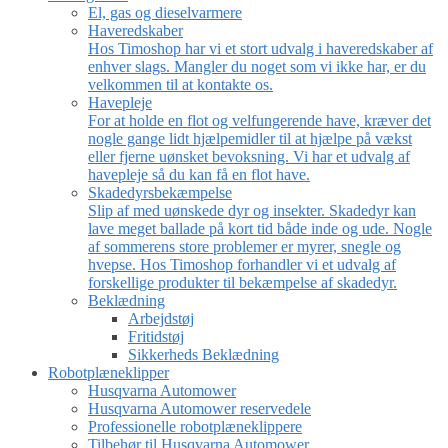
El, gas og dieselvarmere
Haveredskaber
Hos Timoshop har vi et stort udvalg i haveredskaber af
enhver slags. Mangler du noget som vi ikke har, er du
velkommen til at kontakte os.
Havepleje
For at holde en flot og velfungerende have, kræver det
nogle gange lidt hjælpemidler til at hjælpe på vækst
eller fjerne uønsket bevoksning. Vi har et udvalg af
havepleje så du kan få en flot have.
Skadedyrsbekæmpelse
Slip af med uønskede dyr og insekter. Skadedyr kan
lave meget ballade på kort tid både inde og ude. Nogle
af sommerens store problemer er myrer, snegle og
hvepse. Hos Timoshop forhandler vi et udvalg af
forskellige produkter til bekæmpelse af skadedyr.
Beklædning
Arbejdstøj
Fritidstøj
Sikkerheds Beklædning
Robotplæneklipper
Husqvarna Automower
Husqvarna Automower reservedele
Professionelle robotplæneklippere
Tilbehør til Husqvarna Automower