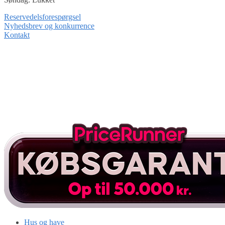
Reservedelsforespørgsel
Nyhedsbrev og konkurrence
Kontakt
Hus og have