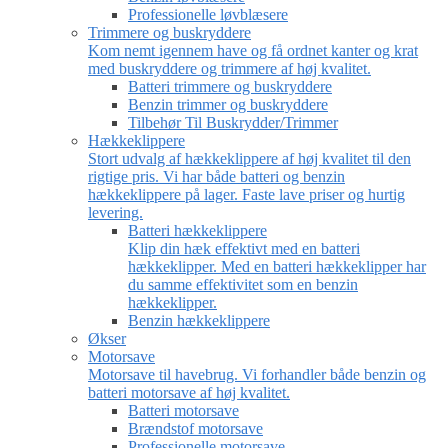
Professionelle løvblæsere
Trimmere og buskryddere
Kom nemt igennem have og få ordnet kanter og krat
med buskryddere og trimmere af høj kvalitet.
Batteri trimmere og buskryddere
Benzin trimmer og buskryddere
Tilbehør Til Buskrydder/Trimmer
Hækkeklippere
Stort udvalg af hækkeklippere af høj kvalitet til den
rigtige pris. Vi har både batteri og benzin
hækkeklippere på lager. Faste lave priser og hurtig
levering.
Batteri hækkeklippere
Klip din hæk effektivt med en batteri
hækkeklipper. Med en batteri hækkeklipper har
du samme effektivitet som en benzin
hækkeklipper.
Benzin hækkeklippere
Økser
Motorsave
Motorsave til havebrug. Vi forhandler både benzin og
batteri motorsave af høj kvalitet.
Batteri motorsave
Brændstof motorsave
Professionelle motorsave