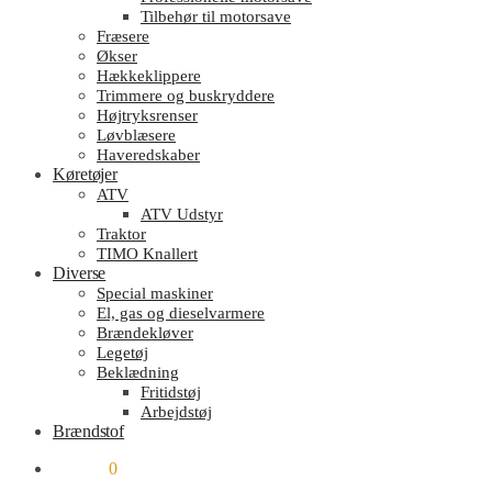
Tilbehør til motorsave
Fræsere
Økser
Hækkeklippere
Trimmere og buskryddere
Højtryksrenser
Løvblæsere
Haveredskaber
Køretøjer
ATV
ATV Udstyr
Traktor
TIMO Knallert
Diverse
Special maskiner
El, gas og dieselvarmere
Brændekløver
Legetøj
Beklædning
Fritidstøj
Arbejdstøj
Brændstof
kr.
0.00
0