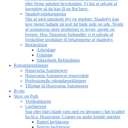
eller fjerne uønsket bevoksning. Vi har et udvalg af
havepleje så du kan få en flot have.
Skadedyrsbekæmpelse
Slip af med uønskede dyr og insekter. Skadedyr kan
lave meget ballade på kort tid både inde og ude. Nogle
af sommerens store problemer er myrer, snegle og
hvepse. Hos Timoshop forhandler vi et udvalg af
forskellige produkter til bekæmpelse af skadedyr.
Beklædning
Arbejdstøj
Fritidstøj
Sikkerheds Beklædning
Robotplæneklipper
Husqvarna Automower
Husqvarna Automower reservedele
Professionelle robotplæneklippere
Tilbehør til Husqvarna Automower
Ryobi
Skov og Park
Vertikalskærer
Løvblæsere
Sug eller blæs blade væk med en løvsuger i høj kvalitet
fra bl.a. Husqvarna, Cramer og andre kendte mærker
Batteri løvblæsere
Benzin løvblæsere