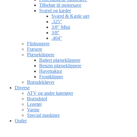
Tilbehør til motorsave
Sværd og kæder
Sværd & Kæde sæt
.325″
3/8″ Mini
3/8″
.404″
Flishuggere
Fræsere
Plæneklippere
Batteri plæneklippere
Benzin plæneklippere
Havetraktor
Frontklipper
Brændekløver
Diverse
ATV og andre køretøjer
Brændstof
Legetøj
Varme
Special maskiner
Outlet
Gå til kurv