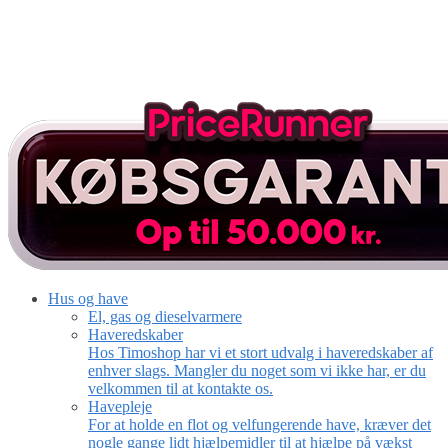
Hus og have
El, gas og dieselvarmere
Haveredskaber
Hos Timoshop har vi et stort udvalg i haveredskaber af
enhver slags. Mangler du noget som vi ikke har, er du
velkommen til at kontakte os.
Havepleje
For at holde en flot og velfungerende have, kræver det
nogle gange lidt hjælpemidler til at hjælpe på vækst