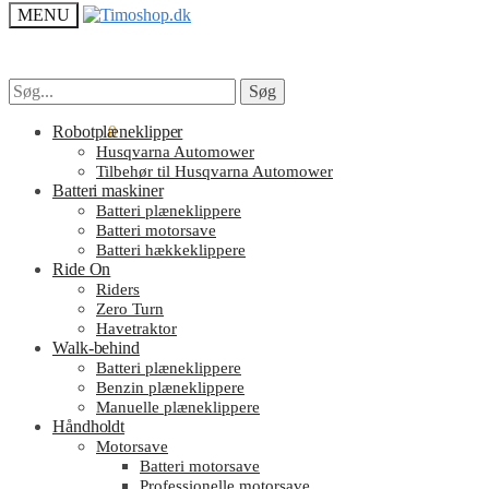
MENU
Søg
Søg
Søg
Søg
efter:
efter:
kr.
Robotplæneklipper
0.00
0
Husqvarna Automower
Tilbehør til Husqvarna Automower
Batteri maskiner
Batteri plæneklippere
Batteri motorsave
Batteri hækkeklippere
Ride On
Riders
Zero Turn
Havetraktor
Walk-behind
Batteri plæneklippere
Benzin plæneklippere
Manuelle plæneklippere
Håndholdt
Motorsave
Batteri motorsave
Professionelle motorsave