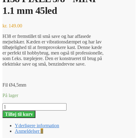
1.1 mm 45led
kr.
149.00
H38 er fremstillet til små save og har affasede
mejselskær. Kæden er vibrationsdæmpet og har lav
tilbøjelighed til at fremprovokere kast. Denne kæde
er perfekt til hobbybrug, men også til professionelle,
som f.eks. træplejere. Den er konstrueret til brug på
elektriske save og små, benzindrevne save.
Fil Ø4,5mm
På lager
H38
PIXEL
Tilføj til kurv
3/8"
MINI
Yderligere information
1.1
Anmeldelser
0
mm