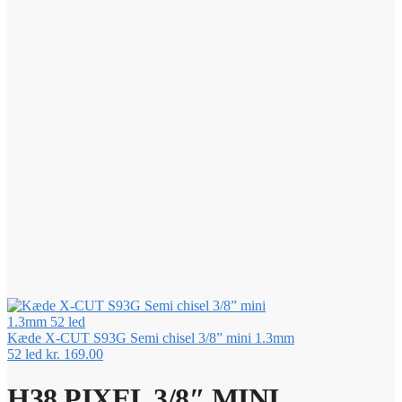
Kæde X-CUT S93G Semi chisel 3/8” mini 1.3mm
52 led
kr.
169.00
H38 PIXEL 3/8″ MINI