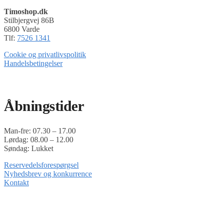
Timoshop.dk
Stilbjergvej 86B
6800 Varde
Tlf:
7526 1341
Cookie og privatlivspolitik
Handelsbetingelser
Timoshop.dk er en del af Tinghøj Motorsave A/S
Åbningstider
Man-fre: 07.30 – 17.00
Lørdag: 08.00 – 12.00
Søndag: Lukket
Reservedelsforespørgsel
Nyhedsbrev og konkurrence
Kontakt