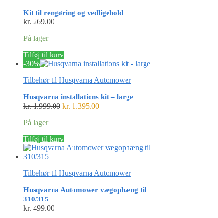
Kit til rengøring og vedligehold
kr.
269.00
På lager
Tilføj til kurv
-30%
Tilbehør til Husqvarna Automower
Husqvarna installations kit – large
Den
Den
kr.
1,999.00
kr.
1,395.00
oprindelige
aktuelle
På lager
pris
pris
var:
er:
Tilføj til kurv
kr. 1,999.00.
kr. 1,395.00.
Tilbehør til Husqvarna Automower
Husqvarna Automower vægophæng til
310/315
kr.
499.00