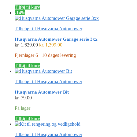
Tilføj til kurv
-14%
Tilbehør til Husqvarna Automower
Husqvarna Automower Garage serie 3xx
Den
Den
kr.
1,629.00
kr.
1,399.00
oprindelige
aktuelle
Fjernlager 6 - 10 dages levering
pris
pris
var:
er:
Tilføj til kurv
kr. 1,629.00.
kr. 1,399.00.
Tilbehør til Husqvarna Automower
Husqvarna Automower Bit
kr.
79.00
På lager
Tilføj til kurv
Tilbehør til Husqvarna Automower