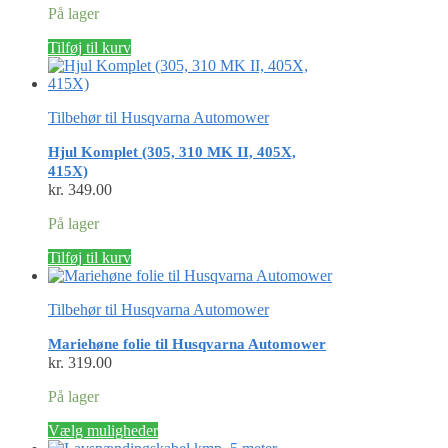
På lager
Tilføj til kurv
Tilbehør til Husqvarna Automower
Hjul Komplet (305, 310 MK II, 405X,
415X)
kr.
349.00
På lager
Tilføj til kurv
Tilbehør til Husqvarna Automower
Mariehøne folie til Husqvarna Automower
kr.
319.00
På lager
Dette
Vælg muligheder
vare