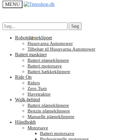
MENU
Søg
Søg
Søg
Søg
efter:
efter:
kr.
Robotplæneklipper
0.00
0
Husqvarna Automower
Tilbehør til Husqvarna Automower
Batteri maskiner
Batteri plæneklippere
Batteri motorsave
Batteri hækkeklippere
Ride On
Riders
Zero Turn
Havetraktor
Walk-behind
Batteri plæneklippere
Benzin plæneklippere
Manuelle plæneklippere
Håndholdt
Motorsave
Batteri motorsave
Professionelle motorsave