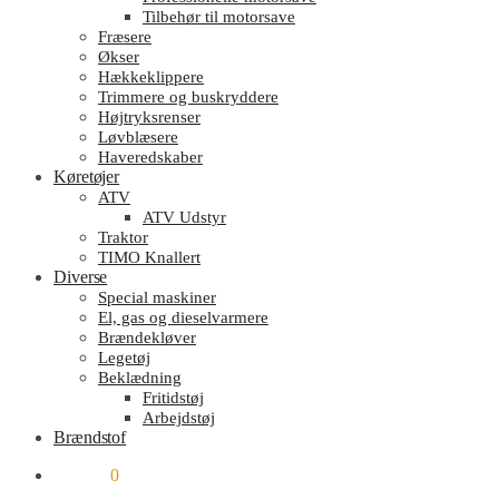
Tilbehør til motorsave
Fræsere
Økser
Hækkeklippere
Trimmere og buskryddere
Højtryksrenser
Løvblæsere
Haveredskaber
Køretøjer
ATV
ATV Udstyr
Traktor
TIMO Knallert
Diverse
Special maskiner
El, gas og dieselvarmere
Brændekløver
Legetøj
Beklædning
Fritidstøj
Arbejdstøj
Brændstof
kr.
0.00
0