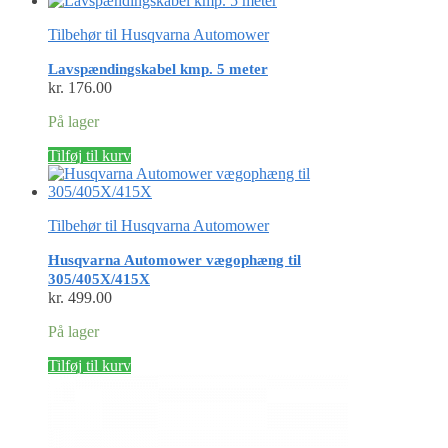
har
Tilbehør til Husqvarna Automower
flere
varianter.
Lavspændingskabel kmp. 5 meter
Mulighederne
kr.
176.00
kan
vælges
På lager
på
varesiden
Tilføj til kurv
Tilbehør til Husqvarna Automower
Husqvarna Automower vægophæng til
305/405X/415X
kr.
499.00
På lager
Tilføj til kurv