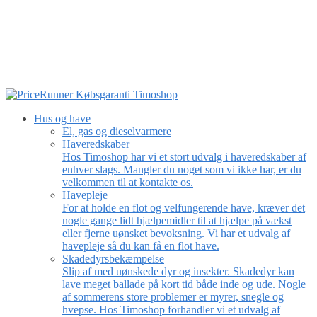
Hus og have
El, gas og dieselvarmere
Haveredskaber
Hos Timoshop har vi et stort udvalg i haveredskaber af
enhver slags. Mangler du noget som vi ikke har, er du
velkommen til at kontakte os.
Havepleje
For at holde en flot og velfungerende have, kræver det
nogle gange lidt hjælpemidler til at hjælpe på vækst
eller fjerne uønsket bevoksning. Vi har et udvalg af
havepleje så du kan få en flot have.
Skadedyrsbekæmpelse
Slip af med uønskede dyr og insekter. Skadedyr kan
lave meget ballade på kort tid både inde og ude. Nogle
af sommerens store problemer er myrer, snegle og
hvepse. Hos Timoshop forhandler vi et udvalg af