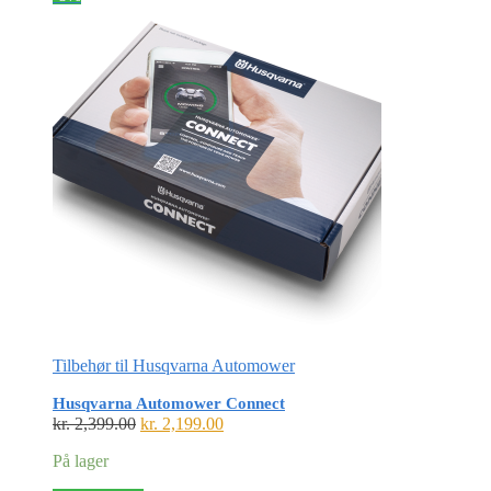
Tilbehør til Husqvarna Automower
Husqvarna Automower Connect
Den
Den
kr.
2,399.00
kr.
2,199.00
oprindelige
aktuelle
På lager
pris
pris
var:
er: