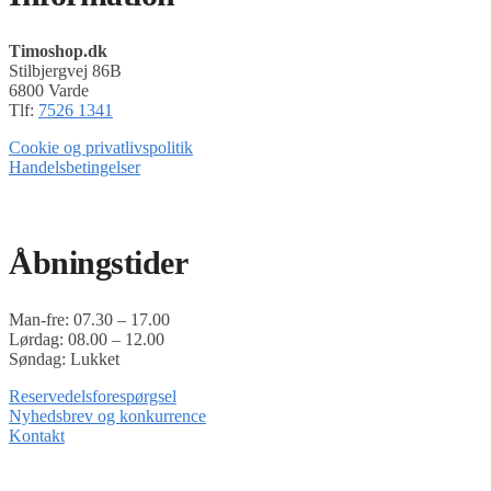
Timoshop.dk
Stilbjergvej 86B
6800 Varde
Tlf:
7526 1341
Cookie og privatlivspolitik
Handelsbetingelser
Timoshop.dk er en del af Tinghøj Motorsave A/S
Åbningstider
Man-fre: 07.30 – 17.00
Lørdag: 08.00 – 12.00
Søndag: Lukket
Reservedelsforespørgsel
Nyhedsbrev og konkurrence
Kontakt