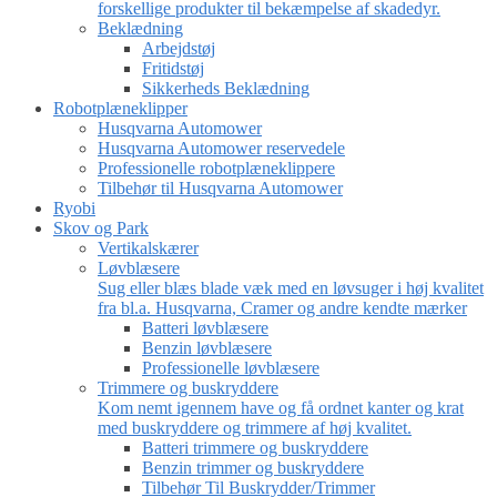
forskellige produkter til bekæmpelse af skadedyr.
Beklædning
Arbejdstøj
Fritidstøj
Sikkerheds Beklædning
Robotplæneklipper
Husqvarna Automower
Husqvarna Automower reservedele
Professionelle robotplæneklippere
Tilbehør til Husqvarna Automower
Ryobi
Skov og Park
Vertikalskærer
Løvblæsere
Sug eller blæs blade væk med en løvsuger i høj kvalitet
fra bl.a. Husqvarna, Cramer og andre kendte mærker
Batteri løvblæsere
Benzin løvblæsere
Professionelle løvblæsere
Trimmere og buskryddere
Kom nemt igennem have og få ordnet kanter og krat
med buskryddere og trimmere af høj kvalitet.
Batteri trimmere og buskryddere
Benzin trimmer og buskryddere
Tilbehør Til Buskrydder/Trimmer