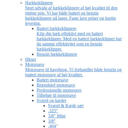
Hækkeklippere
Stort udvalg af hækkeklippere af høj kvalitet til den
rigtige pris. Vi har både batteri og benzin
hækkeklippere på lager. Faste lave priser og hurtig
levering.
Batteri hækkeklippere
Klip din hæk effektivt med en batteri
hækkeklipper. Med en batteri hækkeklipper har
du samme effektivitet som en benzin
hækkeklipper.
Benzin hækkeklippere
Økser
Motorsave
Motorsave til havebrug. Vi forhandler både benzin og
batteri motorsave af høj kvalitet.
Batteri motorsave
Brændstof motorsave
Professionelle motorsave
Tilbehør til motorsave
Sværd og kæder
Sværd & Kæde sæt
.325″
3/8″ Mini
3/8″
.404″