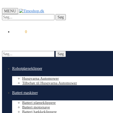
MENU
Søg
Søg
efter:
kr.
0.00
0
Søg
Søg
efter:
Robotplæneklipper
Husqvarna Automower
Tilbehør til Husqvarna Automower
Batteri maskiner
Batteri plæneklippere
Batteri motorsave
Batteri hækkeklippere