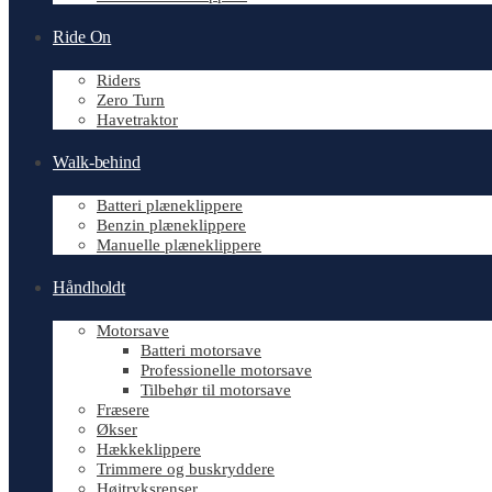
Ride On
Riders
Zero Turn
Havetraktor
Walk-behind
Batteri plæneklippere
Benzin plæneklippere
Manuelle plæneklippere
Håndholdt
Motorsave
Batteri motorsave
Professionelle motorsave
Tilbehør til motorsave
Fræsere
Økser
Hækkeklippere
Trimmere og buskryddere
Højtryksrenser