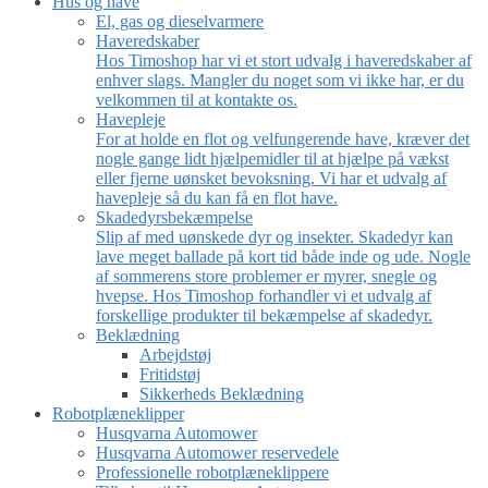
Hus og have
El, gas og dieselvarmere
Haveredskaber
Hos Timoshop har vi et stort udvalg i haveredskaber af
enhver slags. Mangler du noget som vi ikke har, er du
velkommen til at kontakte os.
Havepleje
For at holde en flot og velfungerende have, kræver det
nogle gange lidt hjælpemidler til at hjælpe på vækst
eller fjerne uønsket bevoksning. Vi har et udvalg af
havepleje så du kan få en flot have.
Skadedyrsbekæmpelse
Slip af med uønskede dyr og insekter. Skadedyr kan
lave meget ballade på kort tid både inde og ude. Nogle
af sommerens store problemer er myrer, snegle og
hvepse. Hos Timoshop forhandler vi et udvalg af
forskellige produkter til bekæmpelse af skadedyr.
Beklædning
Arbejdstøj
Fritidstøj
Sikkerheds Beklædning
Robotplæneklipper
Husqvarna Automower
Husqvarna Automower reservedele
Professionelle robotplæneklippere