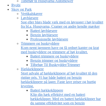
Tilbehør til Husqvarna Automower
Ryobi
Skov og Park
Vertikalskærer
Løvblæsere
Sug eller blæs blade væk med en løvsuger i høj kvalitet
fra bl.a. Husqvarna, Cramer og andre kendte mærker
Batteri løvblæsere
Benzin løvblæsere
Professionelle løvblæsere
Trimmere og buskryddere
Kom nemt igennem have og få ordnet kanter og krat
med buskryddere og trimmere af høj kvalitet.
Batteri trimmere og buskryddere
Benzin trimmer og buskryddere
Tilbehør Til Buskrydder/Trimmer
Hækkeklippere
Stort udvalg af hækkeklippere af høj kvalitet til den
rigtige pris. Vi har både batteri og benzin
hækkeklippere på lager. Faste lave priser og hurtig
levering.
Batteri hækkeklippere
Klip din hæk effektivt med en batteri
hækkeklipper. Med en batteri hækkeklipper har
du samme effektivitet som en benzin