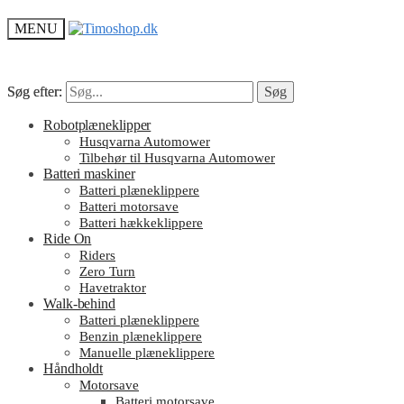
MENU
Søg efter:
Søg efter:
Søg
Søg
Robotplæneklipper
Husqvarna Automower
Tilbehør til Husqvarna Automower
Batteri maskiner
Batteri plæneklippere
Batteri motorsave
Batteri hækkeklippere
Ride On
Riders
Zero Turn
Havetraktor
Walk-behind
Batteri plæneklippere
Benzin plæneklippere
Manuelle plæneklippere
Håndholdt
Motorsave
Batteri motorsave