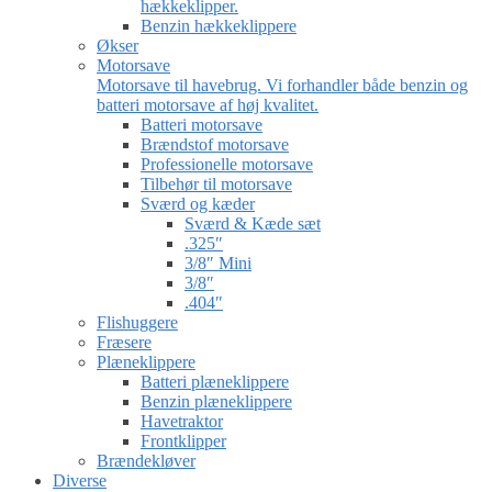
hækkeklipper.
Benzin hækkeklippere
Økser
Motorsave
Motorsave til havebrug. Vi forhandler både benzin og
batteri motorsave af høj kvalitet.
Batteri motorsave
Brændstof motorsave
Professionelle motorsave
Tilbehør til motorsave
Sværd og kæder
Sværd & Kæde sæt
.325″
3/8″ Mini
3/8″
.404″
Flishuggere
Fræsere
Plæneklippere
Batteri plæneklippere
Benzin plæneklippere
Havetraktor
Frontklipper
Brændekløver
Diverse