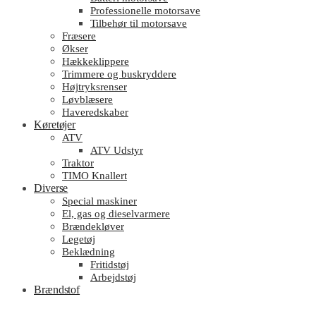
Professionelle motorsave
Tilbehør til motorsave
Fræsere
Økser
Hækkeklippere
Trimmere og buskryddere
Højtryksrenser
Løvblæsere
Haveredskaber
Køretøjer
ATV
ATV Udstyr
Traktor
TIMO Knallert
Diverse
Special maskiner
El, gas og dieselvarmere
Brændekløver
Legetøj
Beklædning
Fritidstøj
Arbejdstøj
Brændstof