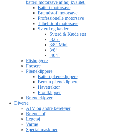
batteri motorsave af høj kvalitet.
Batteri motorsave
Brændstof motorsave
Professionelle motorsave
Tilbehør til motorsave
Sværd og kæder
Sværd & Kæde sæt
.325″
3/8″ Mini
3/8″
.404″
Flishuggere
Fræsere
Plæneklippere
Batteri plæneklippere
Benzin plæneklippere
Havetraktor
Frontklipper
Brændekløver
Diverse
ATV og andre køretøjer
Brændstof
Legetøj
Varme
Special maskiner