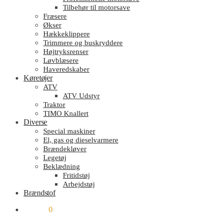
Tilbehør til motorsave
Fræsere
Økser
Hækkeklippere
Trimmere og buskryddere
Højtryksrenser
Løvblæsere
Haveredskaber
Køretøjer
ATV
ATV Udstyr
Traktor
TIMO Knallert
Diverse
Special maskiner
El, gas og dieselvarmere
Brændekløver
Legetøj
Beklædning
Fritidstøj
Arbejdstøj
Brændstof
kr.
0.00
0