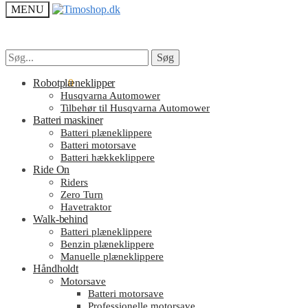
MENU
Søg
Søg
Søg
Søg
efter:
efter:
kr.
Robotplæneklipper
0.00
0
Husqvarna Automower
Tilbehør til Husqvarna Automower
Batteri maskiner
Batteri plæneklippere
Batteri motorsave
Batteri hækkeklippere
Ride On
Riders
Zero Turn
Havetraktor
Walk-behind
Batteri plæneklippere
Benzin plæneklippere
Manuelle plæneklippere
Håndholdt
Motorsave
Batteri motorsave
Professionelle motorsave