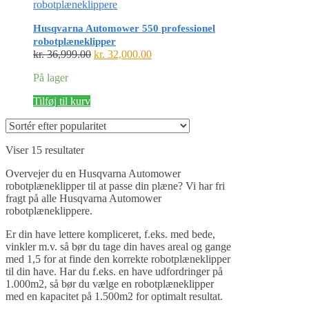
robotplæneklippere
Husqvarna Automower 550 professionel
robotplæneklipper
Den
Den
kr.
36,999.00
kr.
32,000.00
oprindelige
aktuelle
På lager
pris
pris
var:
er:
Tilføj til kurv
kr. 36,999.00.
kr. 32,000.00.
Sorteret
Viser 15 resultater
efter
Overvejer du en Husqvarna Automower
popularitet
robotplæneklipper til at passe din plæne? Vi har fri
fragt på alle Husqvarna Automower
robotplæneklippere.
Er din have lettere kompliceret, f.eks. med bede,
vinkler m.v. så bør du tage din haves areal og gange
med 1,5 for at finde den korrekte robotplæneklipper
til din have. Har du f.eks. en have udfordringer på
1.000m2, så bør du vælge en robotplæneklipper
med en kapacitet på 1.500m2 for optimalt resultat.