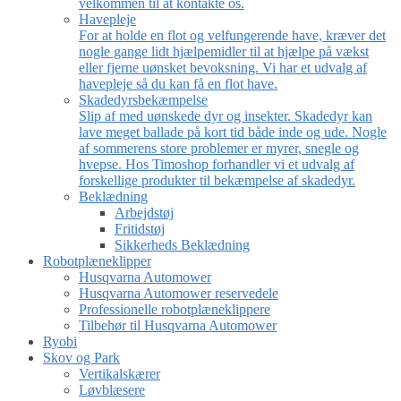
velkommen til at kontakte os.
Havepleje
For at holde en flot og velfungerende have, kræver det
nogle gange lidt hjælpemidler til at hjælpe på vækst
eller fjerne uønsket bevoksning. Vi har et udvalg af
havepleje så du kan få en flot have.
Skadedyrsbekæmpelse
Slip af med uønskede dyr og insekter. Skadedyr kan
lave meget ballade på kort tid både inde og ude. Nogle
af sommerens store problemer er myrer, snegle og
hvepse. Hos Timoshop forhandler vi et udvalg af
forskellige produkter til bekæmpelse af skadedyr.
Beklædning
Arbejdstøj
Fritidstøj
Sikkerheds Beklædning
Robotplæneklipper
Husqvarna Automower
Husqvarna Automower reservedele
Professionelle robotplæneklippere
Tilbehør til Husqvarna Automower
Ryobi
Skov og Park
Vertikalskærer
Løvblæsere