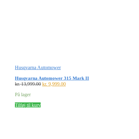
Husqvarna Automower
Husqvarna Automower 315 Mark II
Den
Den
kr.
13,999.00
kr.
9,999.00
oprindelige
aktuelle
På lager
pris
pris
var:
er:
Tilføj til kurv
kr. 13,999.00.
kr. 9,999.00.