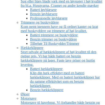
Sug eller blæs blade væk med en løvsuger i høj kvalitet
fra bl.a. Husqvarna, Cramer og andre kendte mærker
Batteri løvblæsere
Benzin løvblæsere
Professionelle løvblæsere
Trimmere og buskryddere
Kom nemt igennem have og få ordnet kanter og krat
med buskryddere og trimmere af høj kvalitet.
Batteri trimmere og buskryddere
Benzin trimmer og buskryddere
Tilbehør Til Buskrydder/Trimmer
Hækkeklippere
Stort udvalg af hækkeklippere af høj kvalitet til den
rigtige pris. Vi har både batteri og benzin
hækkeklippere på lager. Faste lave priser og hurtig
levering.
Batteri hækkeklippere
Klip din hæk effektivt med en batteri
hækkeklipper. Med en batteri hækkeklipper har
du samme effektivitet som en benzin
hækkeklipper.
Benzin hækkeklippere
Økser
Motorsave
Motorsave til havebrug. Vi forhandler både benzin og