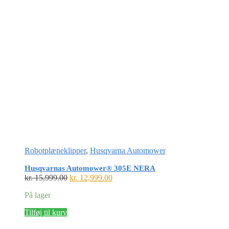
Robotplæneklipper
,
Husqvarna Automower
Husqvarnas Automower® 305E NERA
Den
Den
kr.
15,999.00
kr.
12,999.00
oprindelige
aktuelle
På lager
pris
pris
var:
er:
Tilføj til kurv
kr. 15,999.00.
kr. 12,999.00.