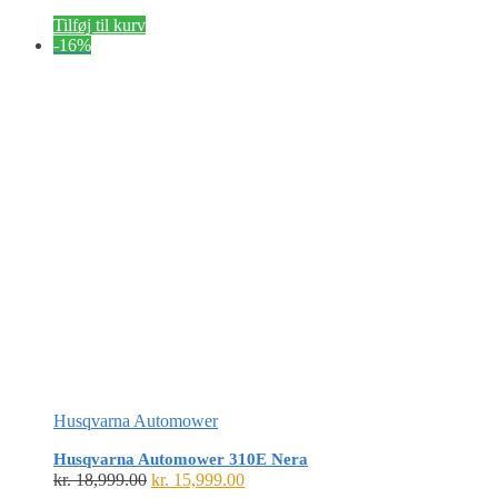
Tilføj til kurv
-16%
Husqvarna Automower
Husqvarna Automower 310E Nera
Den
Den
kr.
18,999.00
kr.
15,999.00