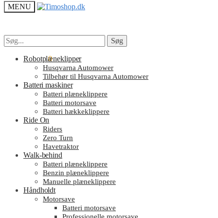
MENU
Søg
Søg
Søg
Søg
efter:
efter:
kr.
Robotplæneklipper
0.00
0
Husqvarna Automower
Tilbehør til Husqvarna Automower
Batteri maskiner
Batteri plæneklippere
Batteri motorsave
Batteri hækkeklippere
Ride On
Riders
Zero Turn
Havetraktor
Walk-behind
Batteri plæneklippere
Benzin plæneklippere
Manuelle plæneklippere
Håndholdt
Motorsave
Batteri motorsave
Professionelle motorsave