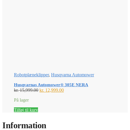
Robotplæneklipper
,
Husqvarna Automower
Husqvarnas Automower® 305E NERA
Den
Den
kr.
15,999.00
kr.
12,999.00
oprindelige
aktuelle
På lager
pris
pris
var:
er:
Tilføj til kurv
kr. 15,999.00.
kr. 12,999.00.
Information