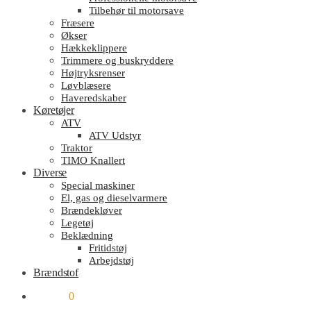
Tilbehør til motorsave
Fræsere
Økser
Hækkeklippere
Trimmere og buskryddere
Højtryksrenser
Løvblæsere
Haveredskaber
Køretøjer
ATV
ATV Udstyr
Traktor
TIMO Knallert
Diverse
Special maskiner
El, gas og dieselvarmere
Brændekløver
Legetøj
Beklædning
Fritidstøj
Arbejdstøj
Brændstof
kr.
0.00
0