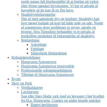
nogle gange lidt hjælpemidler til at hjælpe på vækst
eller fjerne uønsket bevoksning. Vi har et udvalg af
havepleje så du kan få en flot have.
Skadedyrsbekæmpelse
Slip af med uønskede dyr og insekter. Skadedyr kan
lave meget ballade på kort tid både inde og ude. Nogle
af sommerens store problemer er myrer, snegle og
hvepse. Hos Timoshop forhandler vi et udvalg af
forskellige produkter til bekæmpelse af skadedyr.
Beklædning
Arbejdstøj
Fritidstøj
Sikkerheds Beklædning
Robotplæneklipper
Husqvarna Automower
Husqvarna Automower reservedele
Professionelle robotplæneklippere
Tilbehør til Husqvarna Automower
Ryobi
Skov og Park
Vertikalskærer
Løvblæsere
Sug eller blæs blade væk med en løvsuger i høj kvalitet
fra bl.a. Husqvarna, Cramer og andre kendte mærker
Batteri løvblæsere