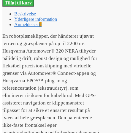
Tilføj til kurv
320 NERA
antal
Beskrivelse
Yderligere information
Anmeldelser
0
En robotplæneklipper, der håndterer ujævnt
terræn og græsplæner på op til 2200 m².
Husqvarna Automower® 320 NERA tilbyder
pålidelig drift, robust design og mulighed for
fleksibel præcisionsklipning med virtuelle
grænser via Automower® Connect-appen og
Husqvarna EPOS™-plug-in og
referencestation (ekstraudstyr), som
eliminerer risikoen for kabelbrud. Med GPS-
assisteret navigation er klippemønstret
tilpasset for at sikre et ensartet resultat på
tværs af hele græsplænen. Den patenterede
ikke-faste frontaksel øger
manøvredygtigheden og forbedrer ydeevnen i