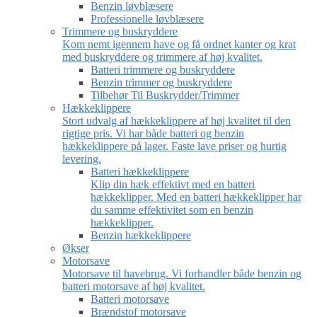
Benzin løvblæsere
Professionelle løvblæsere
Trimmere og buskryddere
Kom nemt igennem have og få ordnet kanter og krat
med buskryddere og trimmere af høj kvalitet.
Batteri trimmere og buskryddere
Benzin trimmer og buskryddere
Tilbehør Til Buskrydder/Trimmer
Hækkeklippere
Stort udvalg af hækkeklippere af høj kvalitet til den
rigtige pris. Vi har både batteri og benzin
hækkeklippere på lager. Faste lave priser og hurtig
levering.
Batteri hækkeklippere
Klip din hæk effektivt med en batteri
hækkeklipper. Med en batteri hækkeklipper har
du samme effektivitet som en benzin
hækkeklipper.
Benzin hækkeklippere
Økser
Motorsave
Motorsave til havebrug. Vi forhandler både benzin og
batteri motorsave af høj kvalitet.
Batteri motorsave
Brændstof motorsave