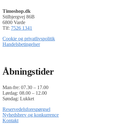
Timoshop.dk
Stilbjergvej 86B
6800 Varde
Tlf:
7526 1341
Cookie og privatlivspolitik
Handelsbetingelser
Timoshop.dk er en del af Tinghøj Motorsave A/S
Åbningstider
Man-fre: 07.30 – 17.00
Lørdag: 08.00 – 12.00
Søndag: Lukket
Reservedelsforespørgsel
Nyhedsbrev og konkurrence
Kontakt