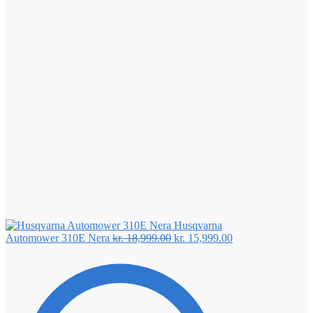
Husqvarna
Den
Den
Automower 310E Nera
kr.
18,999.00
kr.
15,999.00
oprindelige
aktuelle
pris
pris
var:
er:
kr. 18,999.00.
kr. 15,999.00.