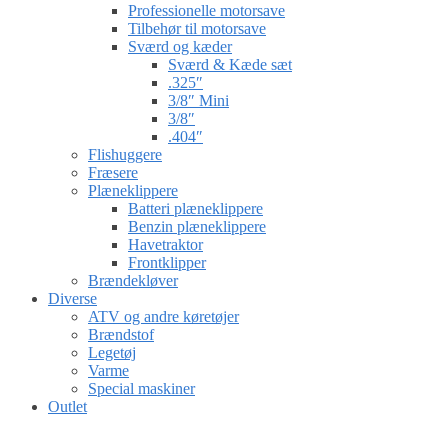
Professionelle motorsave
Tilbehør til motorsave
Sværd og kæder
Sværd & Kæde sæt
.325″
3/8″ Mini
3/8″
.404″
Flishuggere
Fræsere
Plæneklippere
Batteri plæneklippere
Benzin plæneklippere
Havetraktor
Frontklipper
Brændekløver
Diverse
ATV og andre køretøjer
Brændstof
Legetøj
Varme
Special maskiner
Outlet
Gå til kurv