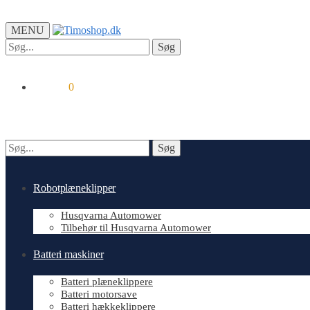
MENU
Søg
Søg
efter:
kr.
0.00
0
Søg
Søg
efter:
Robotplæneklipper
Husqvarna Automower
Tilbehør til Husqvarna Automower
Batteri maskiner
Batteri plæneklippere
Batteri motorsave
Batteri hækkeklippere