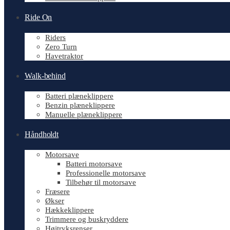
Ride On
Riders
Zero Turn
Havetraktor
Walk-behind
Batteri plæneklippere
Benzin plæneklippere
Manuelle plæneklippere
Håndholdt
Motorsave
Batteri motorsave
Professionelle motorsave
Tilbehør til motorsave
Fræsere
Økser
Hækkeklippere
Trimmere og buskryddere
Højtryksrenser