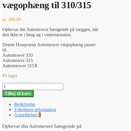
vægophæng til 310/315
kr.
499.00
Opbevar din Automower hængende på væggen, når
den ikke er i brug og i vintersæsonen.
Denne Husqvarna Automower vægophæng passer
til:
Automower 310
Automower 315
Autromower 315X
På lager
Husqvarna
Automower
Tilføj til kurv
vægophæng
til
Beskrivelse
310/315
Yderligere information
antal
Anmeldelser
0
Opbevar din Automower hængende på