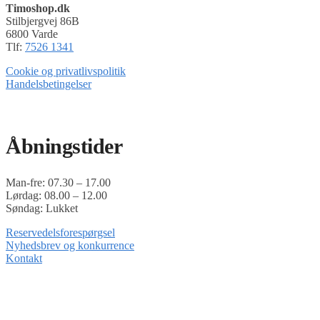
Timoshop.dk
kan
Stilbjergvej 86B
vælges
6800 Varde
på
Tlf:
7526 1341
varesiden
Cookie og privatlivspolitik
Handelsbetingelser
Timoshop.dk er en del af Tinghøj Motorsave A/S
Åbningstider
Man-fre: 07.30 – 17.00
Lørdag: 08.00 – 12.00
Søndag: Lukket
Reservedelsforespørgsel
Nyhedsbrev og konkurrence
Kontakt