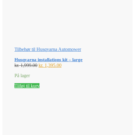
Tilbehør til Husqvarna Automower
Husqvarna installations kit – large
Den
Den
kr.
1,999.00
kr.
1,395.00
oprindelige
aktuelle
På lager
pris
pris
var:
er:
Tilføj til kurv
kr. 1,999.00.
kr. 1,395.00.