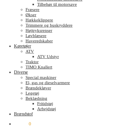
Tilbehør til motorsave
Fræsere
Økser
Hækkeklippere
Trimmere og buskryddere
Højtryksrenser
Løvblæsere
Haveredskaber
Køretøjer
ATV
ATV Udstyr
Traktor
TIMO Knallert
Diverse
Special maskiner
El, gas og dieselvarmere
Brændekløver
Legetøj
Beklædning
Fritidstøj
Arbejdstøj
Brændstof
kr.
0.00
0