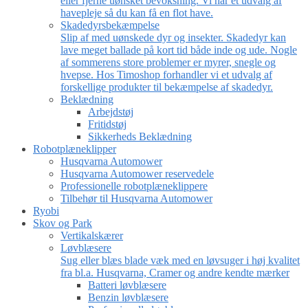
eller fjerne uønsket bevoksning. Vi har et udvalg af
havepleje så du kan få en flot have.
Skadedyrsbekæmpelse
Slip af med uønskede dyr og insekter. Skadedyr kan
lave meget ballade på kort tid både inde og ude. Nogle
af sommerens store problemer er myrer, snegle og
hvepse. Hos Timoshop forhandler vi et udvalg af
forskellige produkter til bekæmpelse af skadedyr.
Beklædning
Arbejdstøj
Fritidstøj
Sikkerheds Beklædning
Robotplæneklipper
Husqvarna Automower
Husqvarna Automower reservedele
Professionelle robotplæneklippere
Tilbehør til Husqvarna Automower
Ryobi
Skov og Park
Vertikalskærer
Løvblæsere
Sug eller blæs blade væk med en løvsuger i høj kvalitet
fra bl.a. Husqvarna, Cramer og andre kendte mærker
Batteri løvblæsere
Benzin løvblæsere