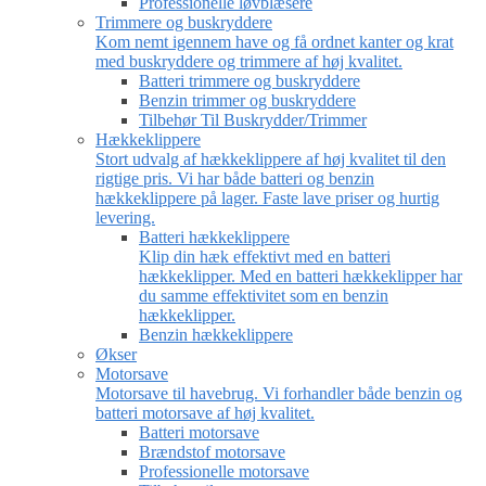
Professionelle løvblæsere
Trimmere og buskryddere
Kom nemt igennem have og få ordnet kanter og krat
med buskryddere og trimmere af høj kvalitet.
Batteri trimmere og buskryddere
Benzin trimmer og buskryddere
Tilbehør Til Buskrydder/Trimmer
Hækkeklippere
Stort udvalg af hækkeklippere af høj kvalitet til den
rigtige pris. Vi har både batteri og benzin
hækkeklippere på lager. Faste lave priser og hurtig
levering.
Batteri hækkeklippere
Klip din hæk effektivt med en batteri
hækkeklipper. Med en batteri hækkeklipper har
du samme effektivitet som en benzin
hækkeklipper.
Benzin hækkeklippere
Økser
Motorsave
Motorsave til havebrug. Vi forhandler både benzin og
batteri motorsave af høj kvalitet.
Batteri motorsave
Brændstof motorsave
Professionelle motorsave