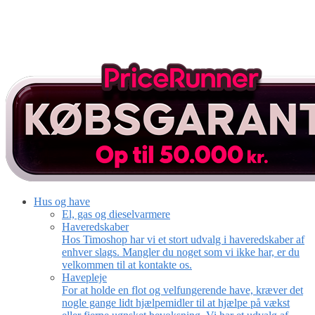
Hus og have
El, gas og dieselvarmere
Haveredskaber
Hos Timoshop har vi et stort udvalg i haveredskaber af
enhver slags. Mangler du noget som vi ikke har, er du
velkommen til at kontakte os.
Havepleje
For at holde en flot og velfungerende have, kræver det
nogle gange lidt hjælpemidler til at hjælpe på vækst