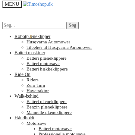
MENU
Søg
Søg
Søg
Søg
efter:
efter:
kr.
Robotplæneklipper
0.00
0
Husqvarna Automower
Tilbehør til Husqvarna Automower
Batteri maskiner
Batteri plæneklippere
Batteri motorsave
Batteri hækkeklippere
Ride On
Riders
Zero Turn
Havetraktor
Walk-behind
Batteri plæneklippere
Benzin plæneklippere
Manuelle plæneklippere
Håndholdt
Motorsave
Batteri motorsave
Professionelle motorsave