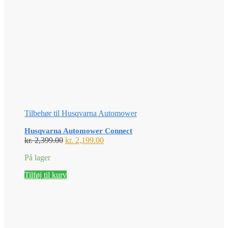
Tilbehør til Husqvarna Automower
Husqvarna Automower Connect
Den
Den
kr.
2,399.00
kr.
2,199.00
oprindelige
aktuelle
På lager
pris
pris
var:
er:
Tilføj til kurv
kr. 2,399.00.
kr. 2,199.00.