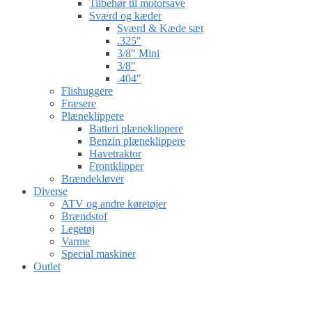
Tilbehør til motorsave
Sværd og kæder
Sværd & Kæde sæt
.325″
3/8″ Mini
3/8″
.404″
Flishuggere
Fræsere
Plæneklippere
Batteri plæneklippere
Benzin plæneklippere
Havetraktor
Frontklipper
Brændekløver
Diverse
ATV og andre køretøjer
Brændstof
Legetøj
Varme
Special maskiner
Outlet
Gå til kurv