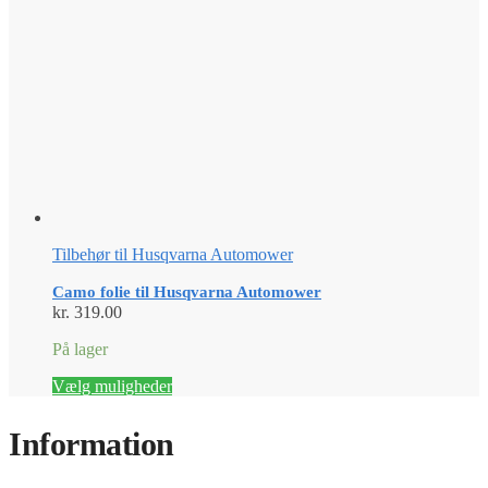
Tilbehør til Husqvarna Automower
Camo folie til Husqvarna Automower
kr.
319.00
På lager
Dette
Vælg muligheder
vare
har
Information
flere
varianter.
Mulighederne