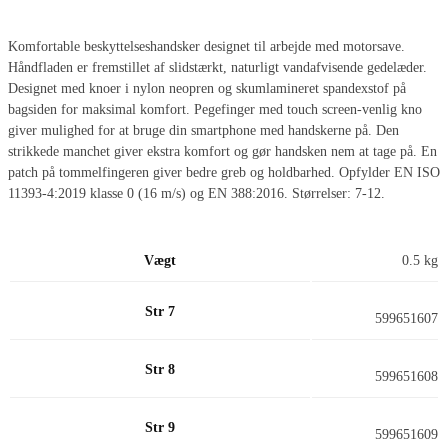
Komfortable beskyttelseshandsker designet til arbejde med motorsave.
Håndfladen er fremstillet af slidstærkt, naturligt vandafvisende gedelæder.
Designet med knoer i nylon neopren og skumlamineret spandexstof på
bagsiden for maksimal komfort. Pegefinger med touch screen-venlig kno
giver mulighed for at bruge din smartphone med handskerne på. Den
strikkede manchet giver ekstra komfort og gør handsken nem at tage på. En
patch på tommelfingeren giver bedre greb og holdbarhed. Opfylder EN ISO
11393-4:2019 klasse 0 (16 m/s) og EN 388:2016. Størrelser: 7-12.
Vægt
0.5 kg
Str 7
599651607
Str 8
599651608
Str 9
599651609