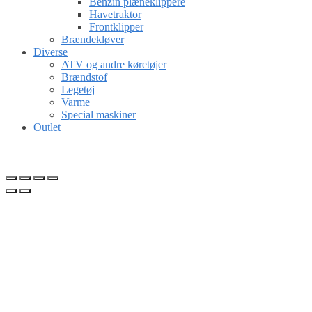
Benzin plæneklippere
Havetraktor
Frontklipper
Brændekløver
Diverse
ATV og andre køretøjer
Brændstof
Legetøj
Varme
Special maskiner
Outlet
Gå til kurv