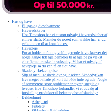
Hus og have
El, gas og dieselvarmere
Haveredskaber
Hos Timoshop har vi et stort udvalg i haveredskaber af
enhver slags. Mangler du noget som vi ikke har, er du
velkommen til at kontakte os.
Havepleje
For at holde en flot og velfungerende have, kræver det
nogle gange lidt hjælpemidler til at hjælpe på vækst
eller fjerne uønsket bevoksning. Vi har et udvalg af
havepleje så du kan få en flot have.
Skadedyrsbekæmpelse
Slip af med uønskede dyr og insekter. Skadedyr kan
lave meget ballade på kort tid både inde og ude. Nogle
af sommerens store problemer er myrer, snegle og
hvepse. Hos Timoshop forhandler vi et udvalg af
forskellige produkter til bekæmpelse af skadedyr.
Beklædning
Arbejdstøj
Fritidstøj
Sikkerheds Beklædning