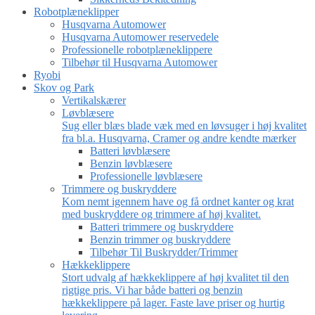
Robotplæneklipper
Husqvarna Automower
Husqvarna Automower reservedele
Professionelle robotplæneklippere
Tilbehør til Husqvarna Automower
Ryobi
Skov og Park
Vertikalskærer
Løvblæsere
Sug eller blæs blade væk med en løvsuger i høj kvalitet
fra bl.a. Husqvarna, Cramer og andre kendte mærker
Batteri løvblæsere
Benzin løvblæsere
Professionelle løvblæsere
Trimmere og buskryddere
Kom nemt igennem have og få ordnet kanter og krat
med buskryddere og trimmere af høj kvalitet.
Batteri trimmere og buskryddere
Benzin trimmer og buskryddere
Tilbehør Til Buskrydder/Trimmer
Hækkeklippere
Stort udvalg af hækkeklippere af høj kvalitet til den
rigtige pris. Vi har både batteri og benzin
hækkeklippere på lager. Faste lave priser og hurtig