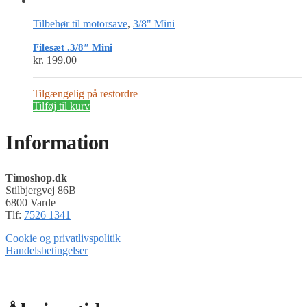
Tilbehør til motorsave
,
3/8" Mini
Filesæt .3/8″ Mini
kr.
199.00
Tilgængelig på restordre
Tilføj til kurv
Information
Timoshop.dk
Stilbjergvej 86B
6800 Varde
Tlf:
7526 1341
Cookie og privatlivspolitik
Handelsbetingelser
Timoshop.dk er en del af Tinghøj Motorsave A/S