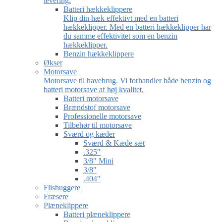
levering.
Batteri hækkeklippere
Klip din hæk effektivt med en batteri
hækkeklipper. Med en batteri hækkeklipper har
du samme effektivitet som en benzin
hækkeklipper.
Benzin hækkeklippere
Økser
Motorsave
Motorsave til havebrug. Vi forhandler både benzin og
batteri motorsave af høj kvalitet.
Batteri motorsave
Brændstof motorsave
Professionelle motorsave
Tilbehør til motorsave
Sværd og kæder
Sværd & Kæde sæt
.325″
3/8″ Mini
3/8″
.404″
Flishuggere
Fræsere
Plæneklippere
Batteri plæneklippere