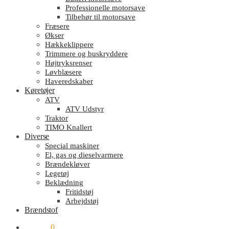
Professionelle motorsave
Tilbehør til motorsave
Fræsere
Økser
Hækkeklippere
Trimmere og buskryddere
Højtryksrenser
Løvblæsere
Haveredskaber
Køretøjer
ATV
ATV Udstyr
Traktor
TIMO Knallert
Diverse
Special maskiner
El, gas og dieselvarmere
Brændekløver
Legetøj
Beklædning
Fritidstøj
Arbejdstøj
Brændstof
kr.
0.00
0