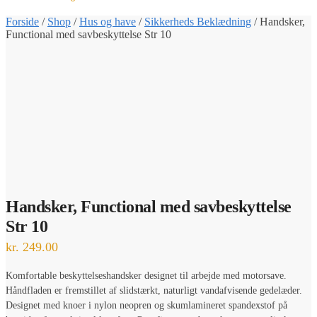
Forside
/
Shop
/
Hus og have
/
Sikkerheds Beklædning
/
Handsker,
Functional med savbeskyttelse Str 10
Handsker, Functional med savbeskyttelse
Str 10
kr.
249.00
Komfortable beskyttelseshandsker designet til arbejde med motorsave.
Håndfladen er fremstillet af slidstærkt, naturligt vandafvisende gedelæder.
Designet med knoer i nylon neopren og skumlamineret spandexstof på