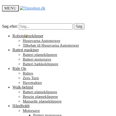
MENU
Søg efter:
Søg efter:
Søg
Søg
kr.
Robotplæneklipper
0.00
0
Husqvarna Automower
Tilbehør til Husqvarna Automower
Batteri maskiner
Batteri plæneklippere
Batteri motorsave
Batteri hækkeklippere
Ride On
Riders
Zero Turn
Havetraktor
Walk-behind
Batteri plæneklippere
Benzin plæneklippere
Manuelle plæneklippere
Håndholdt
Motorsave
Batteri motorsave