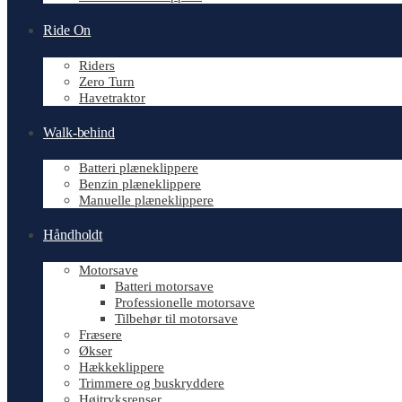
Ride On
Riders
Zero Turn
Havetraktor
Walk-behind
Batteri plæneklippere
Benzin plæneklippere
Manuelle plæneklippere
Håndholdt
Motorsave
Batteri motorsave
Professionelle motorsave
Tilbehør til motorsave
Fræsere
Økser
Hækkeklippere
Trimmere og buskryddere
Højtryksrenser