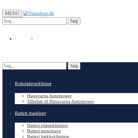
MENU
Søg
Søg
efter:
kr.
0.00
0
Søg
Søg
efter:
Robotplæneklipper
Husqvarna Automower
Tilbehør til Husqvarna Automower
Batteri maskiner
Batteri plæneklippere
Batteri motorsave
Batteri hækkeklippere