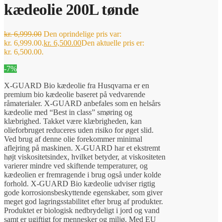
kædeolie 200L tønde
kr.
6,999.00
Den oprindelige pris var:
kr. 6,999.00.
kr.
6,500.00
Den aktuelle pris er:
kr. 6,500.00.
-7%
X-GUARD Bio kædeolie fra Husqvarna er en
premium bio kædeolie baseret på vedvarende
råmaterialer. X-GUARD anbefales som en helsårs
kædeolie med “Best in class” smøring og
klæbrighed. Takket være klæbrigheden, kan
olieforbruget reduceres uden risiko for øget slid.
Ved brug af denne olie forekommer minimal
aflejring på maskinen. X-GUARD har et ekstremt
højt viskositetsindex, hvilket betyder, at viskositeten
varierer mindre ved skiftende temperaturer, og
kædeolien er fremragende i brug også under kolde
forhold. X-GUARD Bio kædeolie udviser rigtig
gode korrosionsbeskyttende egenskaber, som giver
meget god lagringsstabilitet efter brug af produkter.
Produktet er biologisk nedbrydeligt i jord og vand
samt er ugiftigt for mennesker og miljø. Med EU