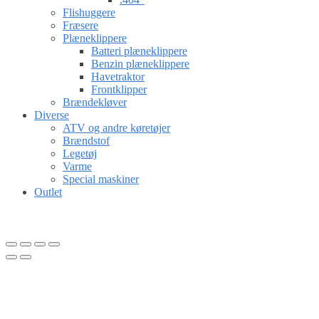
Flishuggere
Fræsere
Plæneklippere
Batteri plæneklippere
Benzin plæneklippere
Havetraktor
Frontklipper
Brændekløver
Diverse
ATV og andre køretøjer
Brændstof
Legetøj
Varme
Special maskiner
Outlet
Gå til kurv