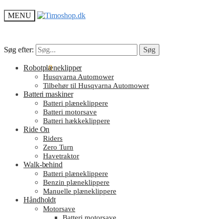
MENU
Søg efter:
Søg efter:
Søg
Søg
kr.
Robotplæneklipper
0.00
0
Husqvarna Automower
Tilbehør til Husqvarna Automower
Batteri maskiner
Batteri plæneklippere
Batteri motorsave
Batteri hækkeklippere
Ride On
Riders
Zero Turn
Havetraktor
Walk-behind
Batteri plæneklippere
Benzin plæneklippere
Manuelle plæneklippere
Håndholdt
Motorsave
Batteri motorsave