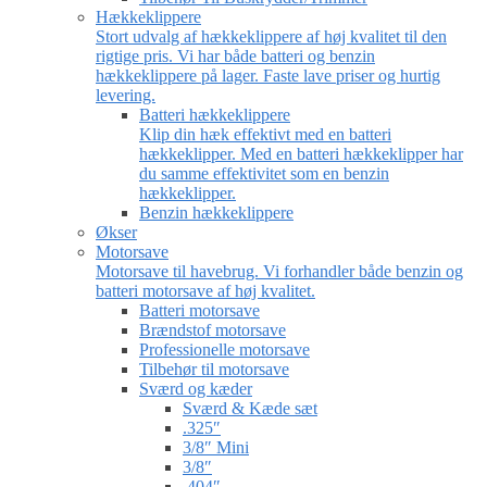
Hækkeklippere
Stort udvalg af hækkeklippere af høj kvalitet til den
rigtige pris. Vi har både batteri og benzin
hækkeklippere på lager. Faste lave priser og hurtig
levering.
Batteri hækkeklippere
Klip din hæk effektivt med en batteri
hækkeklipper. Med en batteri hækkeklipper har
du samme effektivitet som en benzin
hækkeklipper.
Benzin hækkeklippere
Økser
Motorsave
Motorsave til havebrug. Vi forhandler både benzin og
batteri motorsave af høj kvalitet.
Batteri motorsave
Brændstof motorsave
Professionelle motorsave
Tilbehør til motorsave
Sværd og kæder
Sværd & Kæde sæt
.325″
3/8″ Mini
3/8″
.404″