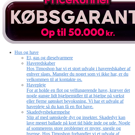
Hus og have
El, gas og dieselvarmere
Haveredskaber
Hos Timoshop har vi et stort udvalg i haveredskaber af
enhver slags. Mangler du noget som vi ikke har, er du
velkommen til at kontakte os.
Havepleje
For at holde en flot og velfungerende have, kræver det
nogle gange lidt hjælpemidler til at hjælpe på vækst
eller fjerne uønsket bevoksning. Vi har et udvalg af
havepleje så du kan få en flot have.
Skadedyrsbekæmpelse
Slip af med uønskede dyr og insekter. Skadedyr kan
lave meget ballade på kort tid både inde og ude. Nogle
af sommerens store problemer er myrer, snegle og
hvepse. Hos Timoshop forhandler vi et udvalg af