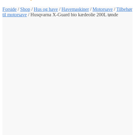
Forside
/
Shop
/
Hus og have
/
Havemaskiner
/
Motorsave
/
Tilbehør
til motorsave
/
Husqvarna X-Guard bio kædeolie 200L tønde