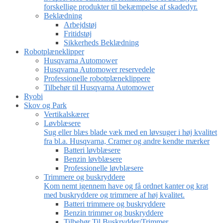
forskellige produkter til bekæmpelse af skadedyr.
Beklædning
Arbejdstøj
Fritidstøj
Sikkerheds Beklædning
Robotplæneklipper
Husqvarna Automower
Husqvarna Automower reservedele
Professionelle robotplæneklippere
Tilbehør til Husqvarna Automower
Ryobi
Skov og Park
Vertikalskærer
Løvblæsere
Sug eller blæs blade væk med en løvsuger i høj kvalitet
fra bl.a. Husqvarna, Cramer og andre kendte mærker
Batteri løvblæsere
Benzin løvblæsere
Professionelle løvblæsere
Trimmere og buskryddere
Kom nemt igennem have og få ordnet kanter og krat
med buskryddere og trimmere af høj kvalitet.
Batteri trimmere og buskryddere
Benzin trimmer og buskryddere
Tilbehør Til Buskrydder/Trimmer