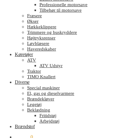
Professionelle motorsave
Tilbehør til motorsave
Fræsere
Økser
Hækkeklippere
Trimmere og buskryddere
Højtryksrenser
Løvblæsere
Haveredskaber
Køretøjer
ATV
ATV Udstyr
Traktor
TIMO Knallert
Diverse
Special maskiner
El, gas og dieselvarmere
Brændekløver
Legetøj
Beklædning
Fritidstøj
Arbejdstøj
Brændstof
kr.
0.00
0