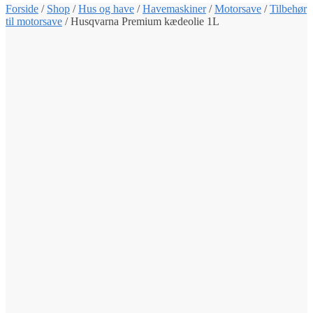
Forside
/
Shop
/
Hus og have
/
Havemaskiner
/
Motorsave
/
Tilbehør
til motorsave
/
Husqvarna Premium kædeolie 1L