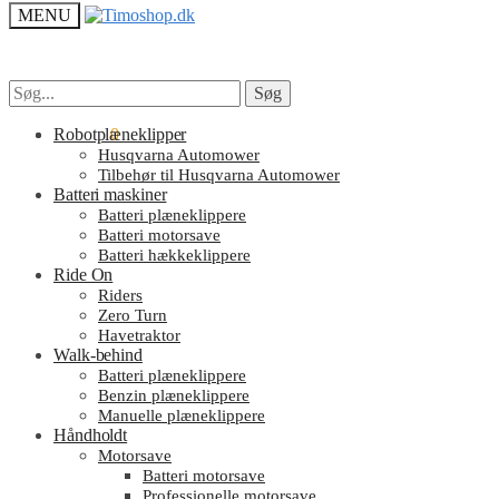
MENU
Søg
Søg
Søg
Søg
efter:
efter:
kr.
Robotplæneklipper
0.00
0
Husqvarna Automower
Tilbehør til Husqvarna Automower
Batteri maskiner
Batteri plæneklippere
Batteri motorsave
Batteri hækkeklippere
Ride On
Riders
Zero Turn
Havetraktor
Walk-behind
Batteri plæneklippere
Benzin plæneklippere
Manuelle plæneklippere
Håndholdt
Motorsave
Batteri motorsave
Professionelle motorsave