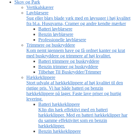
Skov og Park
Vertikalskærer
Løvblæsere
Sug eller blæs blade væk med en løvsuger i høj kvalitet
fra bl.a. Husqvarna, Cramer og andre kendte mærker
Batteri løvblæsere
Benzin løvblæsere
Professionelle løvblæsere
Trimmere og buskryddere
Kom nemt igennem have og få ordnet kanter og krat
med buskryddere og trimmere af høj kvalitet.
Batteri trimmere og buskryddere
Benzin trimmer og buskryddere
Tilbehør Til Buskrydder/Trimmer
Hækkeklippere
Stort udvalg af hækkeklippere af høj kvalitet til den
rigtige pris. Vi har både batteri og benzin
hækkeklippere på lager. Faste lave priser og hurtig
levering.
Batteri hækkeklippere
Klip din hæk effektivt med en batteri
hækkeklipper. Med en batteri hækkeklipper har
du samme effektivitet som en benzin
hækkeklipper.
Benzin hækkeklippere