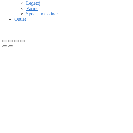
Legetøj
Varme
Special maskiner
Outlet
Gå til kurv