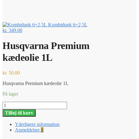
Kombidunk 6+2,5L
kr.
349.00
Husqvarna Premium
kædeolie 1L
kr.
50.00
Husqvarna Premium kædeolie 1L
På lager
Husqvarna
Premium
Tilføj til kurv
kædeolie
1L
Yderligere information
antal
Anmeldelser
0