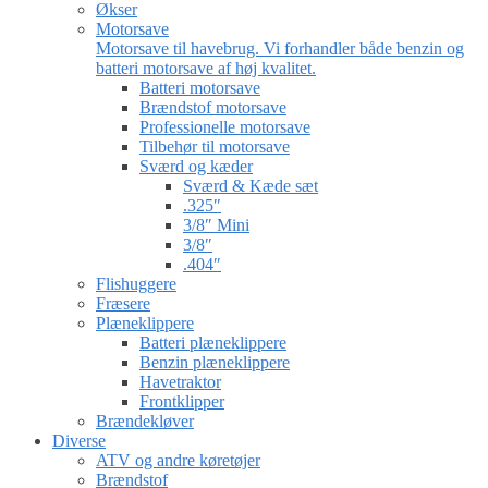
Økser
Motorsave
Motorsave til havebrug. Vi forhandler både benzin og
batteri motorsave af høj kvalitet.
Batteri motorsave
Brændstof motorsave
Professionelle motorsave
Tilbehør til motorsave
Sværd og kæder
Sværd & Kæde sæt
.325″
3/8″ Mini
3/8″
.404″
Flishuggere
Fræsere
Plæneklippere
Batteri plæneklippere
Benzin plæneklippere
Havetraktor
Frontklipper
Brændekløver
Diverse
ATV og andre køretøjer
Brændstof