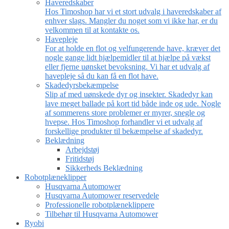
Haveredskaber
Hos Timoshop har vi et stort udvalg i haveredskaber af
enhver slags. Mangler du noget som vi ikke har, er du
velkommen til at kontakte os.
Havepleje
For at holde en flot og velfungerende have, kræver det
nogle gange lidt hjælpemidler til at hjælpe på vækst
eller fjerne uønsket bevoksning. Vi har et udvalg af
havepleje så du kan få en flot have.
Skadedyrsbekæmpelse
Slip af med uønskede dyr og insekter. Skadedyr kan
lave meget ballade på kort tid både inde og ude. Nogle
af sommerens store problemer er myrer, snegle og
hvepse. Hos Timoshop forhandler vi et udvalg af
forskellige produkter til bekæmpelse af skadedyr.
Beklædning
Arbejdstøj
Fritidstøj
Sikkerheds Beklædning
Robotplæneklipper
Husqvarna Automower
Husqvarna Automower reservedele
Professionelle robotplæneklippere
Tilbehør til Husqvarna Automower
Ryobi