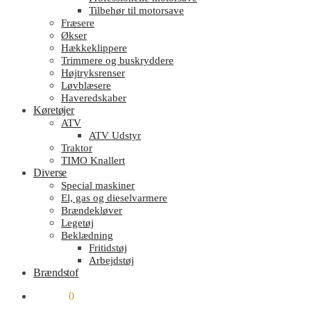
Tilbehør til motorsave
Fræsere
Økser
Hækkeklippere
Trimmere og buskryddere
Højtryksrenser
Løvblæsere
Haveredskaber
Køretøjer
ATV
ATV Udstyr
Traktor
TIMO Knallert
Diverse
Special maskiner
El, gas og dieselvarmere
Brændekløver
Legetøj
Beklædning
Fritidstøj
Arbejdstøj
Brændstof
kr.
0.00
0