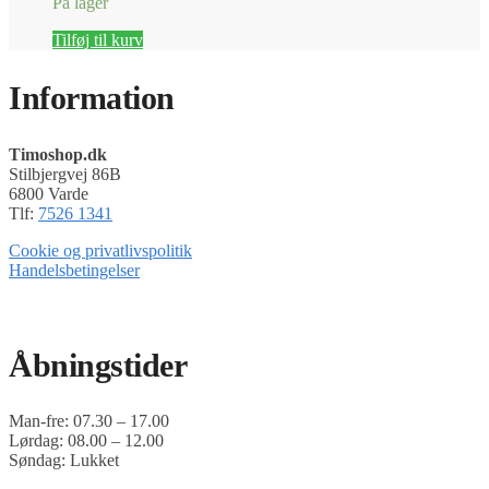
På lager
Tilføj til kurv
Information
Timoshop.dk
Stilbjergvej 86B
6800 Varde
Tlf:
7526 1341
Cookie og privatlivspolitik
Handelsbetingelser
Timoshop.dk er en del af Tinghøj Motorsave A/S
Åbningstider
Man-fre: 07.30 – 17.00
Lørdag: 08.00 – 12.00
Søndag: Lukket