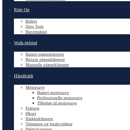
Ride On
Riders
Zero Turn
Havetraktor
Walk-behind
Batteri plæneklippere
Benzin plæneklippere
Manuelle plæneklippere
Håndholdt
Motorsave
Batteri motorsave
Professionelle motorsave
Tilbehør til motorsave
Fræsere
Økser
Hækkeklippere
Trimmere og buskryddere
Højtryksrenser