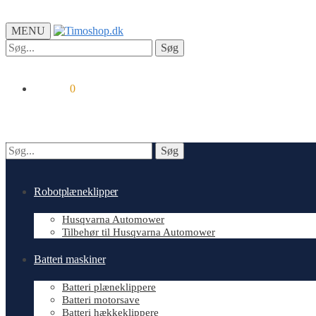
MENU
Søg
Søg
efter:
kr.
0.00
0
Søg
Søg
efter:
Robotplæneklipper
Husqvarna Automower
Tilbehør til Husqvarna Automower
Batteri maskiner
Batteri plæneklippere
Batteri motorsave
Batteri hækkeklippere