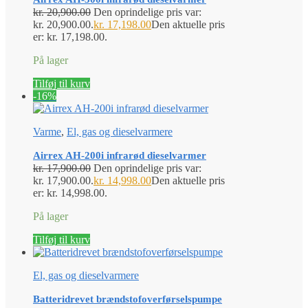
kr.
20,900.00
Den oprindelige pris var:
kr. 20,900.00.
kr.
17,198.00
Den aktuelle pris
er: kr. 17,198.00.
På lager
Tilføj til kurv
-16%
Varme
,
El, gas og dieselvarmere
Airrex AH-200i infrarød dieselvarmer
kr.
17,900.00
Den oprindelige pris var:
kr. 17,900.00.
kr.
14,998.00
Den aktuelle pris
er: kr. 14,998.00.
På lager
Tilføj til kurv
El, gas og dieselvarmere
Batteridrevet brændstofoverførselspumpe