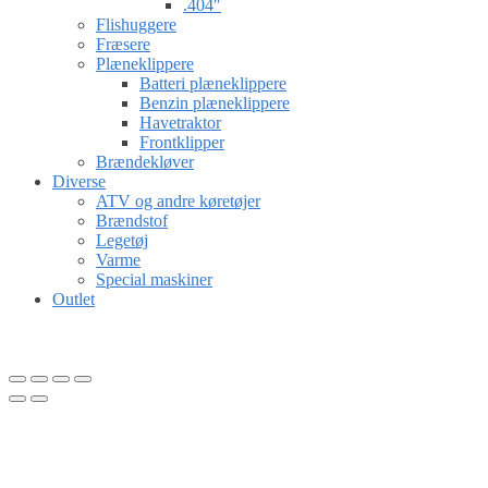
.404″
Flishuggere
Fræsere
Plæneklippere
Batteri plæneklippere
Benzin plæneklippere
Havetraktor
Frontklipper
Brændekløver
Diverse
ATV og andre køretøjer
Brændstof
Legetøj
Varme
Special maskiner
Outlet
Gå til kurv