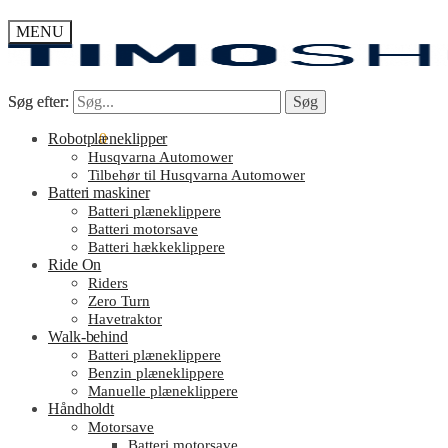
MENU
Søg efter:
Søg efter:
Søg
Søg
kr.
Robotplæneklipper
0.00
0
Husqvarna Automower
Tilbehør til Husqvarna Automower
Batteri maskiner
Batteri plæneklippere
Batteri motorsave
Batteri hækkeklippere
Ride On
Riders
Zero Turn
Havetraktor
Walk-behind
Batteri plæneklippere
Benzin plæneklippere
Manuelle plæneklippere
Håndholdt
Motorsave
Batteri motorsave