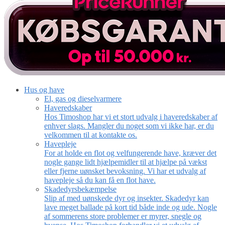
Hus og have
El, gas og dieselvarmere
Haveredskaber
Hos Timoshop har vi et stort udvalg i haveredskaber af
enhver slags. Mangler du noget som vi ikke har, er du
velkommen til at kontakte os.
Havepleje
For at holde en flot og velfungerende have, kræver det
nogle gange lidt hjælpemidler til at hjælpe på vækst
eller fjerne uønsket bevoksning. Vi har et udvalg af
havepleje så du kan få en flot have.
Skadedyrsbekæmpelse
Slip af med uønskede dyr og insekter. Skadedyr kan
lave meget ballade på kort tid både inde og ude. Nogle
af sommerens store problemer er myrer, snegle og