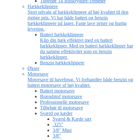
Tilbehør Til Buskrydder/Trimmer
Hækkeklippere
Stort udvalg af hækkeklippere af høj kvalitet til den
rigtige pris. Vi har både batteri og benzin
hækkeklippere på lager. Faste lave priser og hurtig
levering.
Batteri hækkeklippere
Klip din hæk effektivt med en batteri
hækkeklipper. Med en batteri hækkeklipper har
du samme effektivitet som en benzin
hækkeklipper.
Benzin hækkeklippere
Økser
Motorsave
Motorsave til havebrug. Vi forhandler både benzin og
batteri motorsave af høj kvalitet.
Batteri motorsave
Brændstof motorsave
Professionelle motorsave
Tilbehør til motorsave
Sværd og kæder
Sværd & Kæde sæt
.325″
3/8″ Mini
3/8″