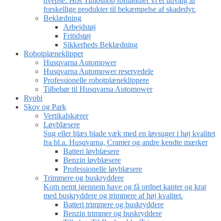
hvepse. Hos Timoshop forhandler vi et udvalg af
forskellige produkter til bekæmpelse af skadedyr.
Beklædning
Arbejdstøj
Fritidstøj
Sikkerheds Beklædning
Robotplæneklipper
Husqvarna Automower
Husqvarna Automower reservedele
Professionelle robotplæneklippere
Tilbehør til Husqvarna Automower
Ryobi
Skov og Park
Vertikalskærer
Løvblæsere
Sug eller blæs blade væk med en løvsuger i høj kvalitet
fra bl.a. Husqvarna, Cramer og andre kendte mærker
Batteri løvblæsere
Benzin løvblæsere
Professionelle løvblæsere
Trimmere og buskryddere
Kom nemt igennem have og få ordnet kanter og krat
med buskryddere og trimmere af høj kvalitet.
Batteri trimmere og buskryddere
Benzin trimmer og buskryddere