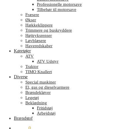
Professionelle motorsave
Tilbehør til motorsave
Fræsere
Økser
Hækkeklippere
Trimmere og buskryddere
Højtryksrenser
Løvblæsere
Haveredskaber
Køretøjer
ATV
ATV Udstyr
Traktor
TIMO Knallert
Diverse
Special maskiner
El, gas og dieselvarmere
Brændekløver
Legetøj
Beklædning
Fritidstøj
Arbejdstøj
Brændstof
kr.
0.00
0