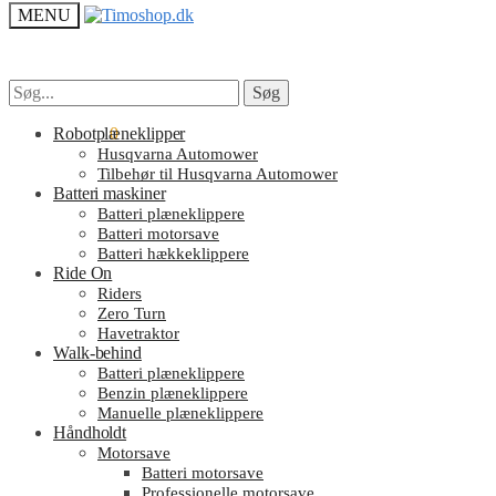
MENU
Søg
Søg
Søg
Søg
efter:
efter:
kr.
Robotplæneklipper
0.00
0
Husqvarna Automower
Tilbehør til Husqvarna Automower
Batteri maskiner
Batteri plæneklippere
Batteri motorsave
Batteri hækkeklippere
Ride On
Riders
Zero Turn
Havetraktor
Walk-behind
Batteri plæneklippere
Benzin plæneklippere
Manuelle plæneklippere
Håndholdt
Motorsave
Batteri motorsave
Professionelle motorsave