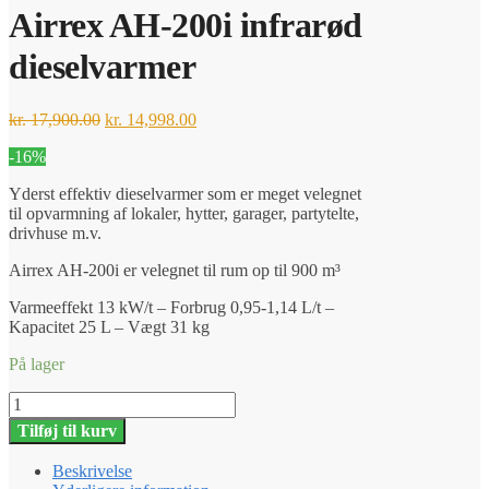
var:
er:
Airrex AH-200i infrarød
kr. 20,900.00.
kr. 17,198.00.
dieselvarmer
Den
Den
kr.
17,900.00
kr.
14,998.00
oprindelige
aktuelle
-16%
pris
pris
var:
er:
Yderst effektiv dieselvarmer som er meget velegnet
kr. 17,900.00.
kr. 14,998.00.
til opvarmning af lokaler, hytter, garager, partytelte,
drivhuse m.v.
Airrex AH-200i er velegnet til rum op til 900 m³
Varmeeffekt 13 kW/t – Forbrug 0,95-1,14 L/t –
Kapacitet 25 L – Vægt 31 kg
På lager
Airrex
AH-
Tilføj til kurv
200i
infrarød
Beskrivelse
dieselvarmer