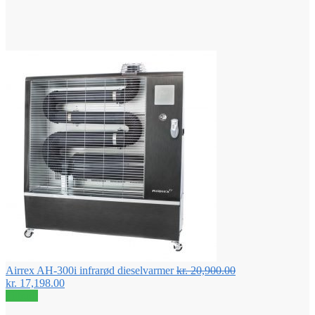
Airrex AH-300i infrarød dieselvarmer
kr.
20,900.00
Den
Den
kr.
17,198.00
oprindelige
aktuelle
Tilbud!
pris
pris