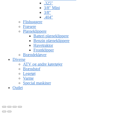
.325″
3/8″ Mini
3/8″
.404″
Flishuggere
Fræsere
Plæneklippere
Batteri plæneklippere
Benzin plæneklippere
Havetraktor
Frontklipper
Brændekløver
Diverse
ATV og andre køretøjer
Brændstof
Legetøj
Varme
Special maskiner
Outlet
Gå til kurv