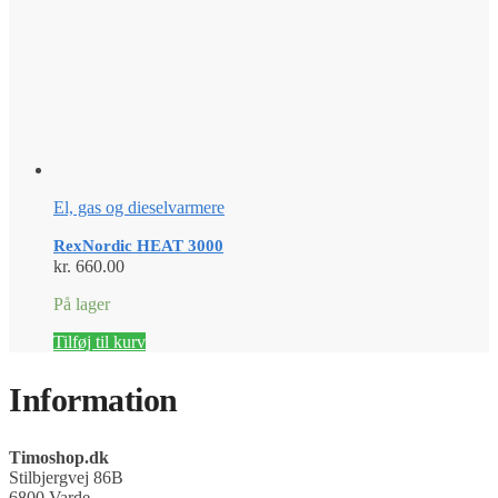
El, gas og dieselvarmere
RexNordic HEAT 3000
kr.
660.00
På lager
Tilføj til kurv
Information
Timoshop.dk
Stilbjergvej 86B
6800 Varde