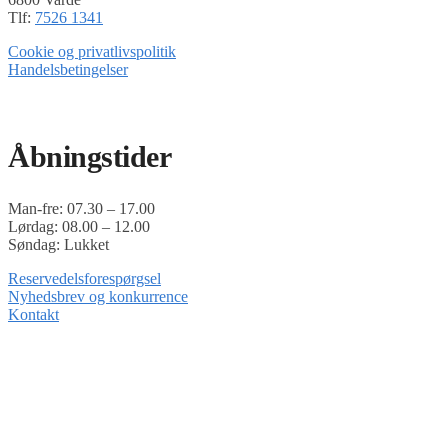
Tlf:
7526 1341
Cookie og privatlivspolitik
Handelsbetingelser
Timoshop.dk er en del af Tinghøj Motorsave A/S
Åbningstider
Man-fre: 07.30 – 17.00
Lørdag: 08.00 – 12.00
Søndag: Lukket
Reservedelsforespørgsel
Nyhedsbrev og konkurrence
Kontakt