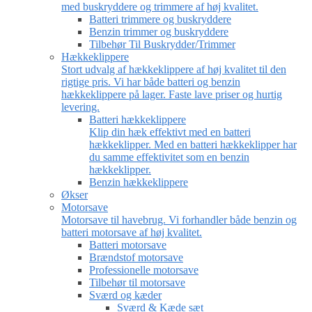
med buskryddere og trimmere af høj kvalitet.
Batteri trimmere og buskryddere
Benzin trimmer og buskryddere
Tilbehør Til Buskrydder/Trimmer
Hækkeklippere
Stort udvalg af hækkeklippere af høj kvalitet til den
rigtige pris. Vi har både batteri og benzin
hækkeklippere på lager. Faste lave priser og hurtig
levering.
Batteri hækkeklippere
Klip din hæk effektivt med en batteri
hækkeklipper. Med en batteri hækkeklipper har
du samme effektivitet som en benzin
hækkeklipper.
Benzin hækkeklippere
Økser
Motorsave
Motorsave til havebrug. Vi forhandler både benzin og
batteri motorsave af høj kvalitet.
Batteri motorsave
Brændstof motorsave
Professionelle motorsave
Tilbehør til motorsave
Sværd og kæder
Sværd & Kæde sæt