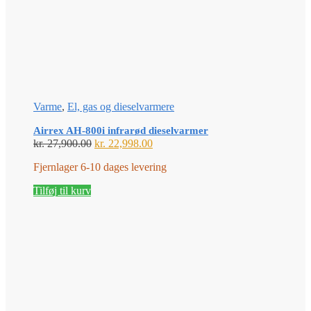
Varme
,
El, gas og dieselvarmere
Airrex AH-800i infrarød dieselvarmer
Den
Den
kr.
27,900.00
kr.
22,998.00
oprindelige
aktuelle
Fjernlager 6-10 dages levering
pris
pris
var:
er:
Tilføj til kurv
kr. 27,900.00.
kr. 22,998.00.