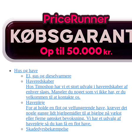
Hus og have
El, gas og dieselvarmere
Haveredskaber
Hos Timoshop har vi et stort udvalg i haveredskaber af
enhver slags. Mangler du noget som vi ikke har, er du
velkommen til at kontakte os.
Havepleje
For at holde en flot og velfungerende have, kræver det
nogle gange lidt hjælpemidler til at hjælpe på vækst
eller fjerne uønsket bevoksning. Vi har et udvalg af
havepleje så du kan få en flot have.
Skadedyrsbekæmpelse