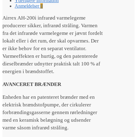
Yderligere information
antal
Anmeldelser
0
Airrex AH-200i infrarød varmelegeme
producerer sikker, infrarød stråling.
Varmen
fra det infrarøde varmelegeme er jævnt fordelt
lokalt
eller i det rum, der skal opvarmes.
Der
er ikke behov for en separat ventilator.
Varmeeffekten er hurtig, og den patenterede
dieselbrænder udnytter praktisk talt 100 % af
energien i brændstoffet.
AVANCERET BRÆNDER
Enheden har en patenteret brænder med en
elektrisk brændstofpumpe, der cirkulerer
forbrændingsgasserne gennem rørledninger
med en keramisk belægning og udsender
varme såsom infrarød stråling.