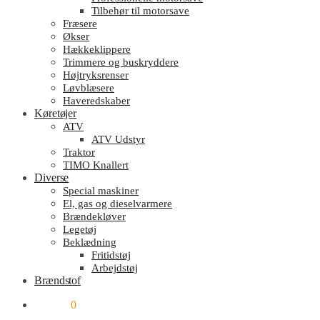
Tilbehør til motorsave
Fræsere
Økser
Hækkeklippere
Trimmere og buskryddere
Højtryksrenser
Løvblæsere
Haveredskaber
Køretøjer
ATV
ATV Udstyr
Traktor
TIMO Knallert
Diverse
Special maskiner
El, gas og dieselvarmere
Brændekløver
Legetøj
Beklædning
Fritidstøj
Arbejdstøj
Brændstof
kr.
0.00
0