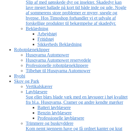
Slip af med uønskede dyr og insekter. Skadedyr kan
lave meget ballade på kort tid både inde og ude. Nogle
af sommerens store problemer er myrer, snegle og
hvepse. Hos Timoshop forhandler vi et udvalg af
forskellige produkter til bekæmpelse af skadedyr.
Beklædning
Arbejdstøj
Fritidstøj
Sikkerheds Beklædning
Robotplæneklipper
Husqvarna Automower
Husqvarna Automower reservedele
Professionelle robotplæneklippere
Tilbehør til Husqvarna Automower
Ryobi
Skov og Park
Vertikalskærer
Løvblæsere
Sug eller blæs blade væk med en løvsuger i høj kvalitet
fra bl.a. Husqvarna, Cramer og andre kendte mærker
Batteri løvblæsere
Benzin løvblæsere
Professionelle løvblæsere
Trimmere og buskryddere
Kom nemt igennem have og få ordnet kanter og krat