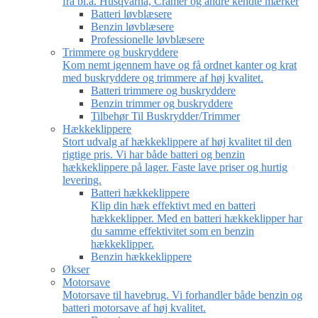
fra bl.a. Husqvarna, Cramer og andre kendte mærker
Batteri løvblæsere
Benzin løvblæsere
Professionelle løvblæsere
Trimmere og buskryddere
Kom nemt igennem have og få ordnet kanter og krat
med buskryddere og trimmere af høj kvalitet.
Batteri trimmere og buskryddere
Benzin trimmer og buskryddere
Tilbehør Til Buskrydder/Trimmer
Hækkeklippere
Stort udvalg af hækkeklippere af høj kvalitet til den
rigtige pris. Vi har både batteri og benzin
hækkeklippere på lager. Faste lave priser og hurtig
levering.
Batteri hækkeklippere
Klip din hæk effektivt med en batteri
hækkeklipper. Med en batteri hækkeklipper har
du samme effektivitet som en benzin
hækkeklipper.
Benzin hækkeklippere
Økser
Motorsave
Motorsave til havebrug. Vi forhandler både benzin og
batteri motorsave af høj kvalitet.