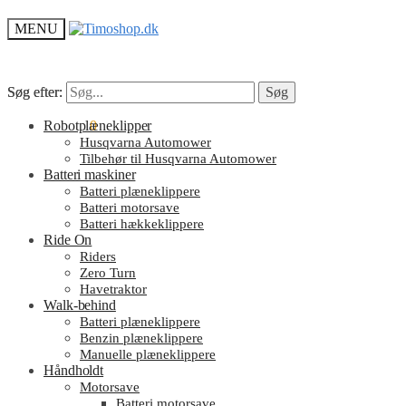
MENU
Søg efter:
Søg efter:
Søg
Søg
kr.
Robotplæneklipper
0.00
0
Husqvarna Automower
Tilbehør til Husqvarna Automower
Batteri maskiner
Batteri plæneklippere
Batteri motorsave
Batteri hækkeklippere
Ride On
Riders
Zero Turn
Havetraktor
Walk-behind
Batteri plæneklippere
Benzin plæneklippere
Manuelle plæneklippere
Håndholdt
Motorsave
Batteri motorsave