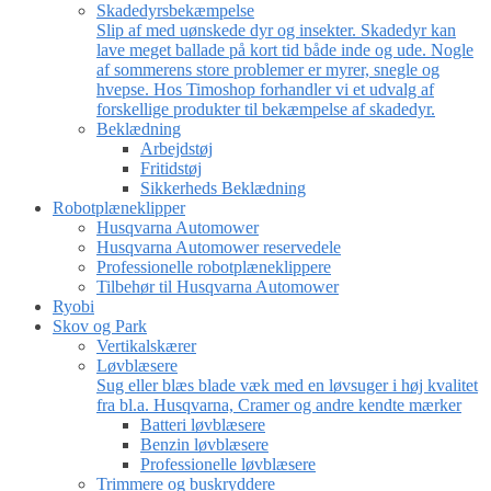
Skadedyrsbekæmpelse
Slip af med uønskede dyr og insekter. Skadedyr kan
lave meget ballade på kort tid både inde og ude. Nogle
af sommerens store problemer er myrer, snegle og
hvepse. Hos Timoshop forhandler vi et udvalg af
forskellige produkter til bekæmpelse af skadedyr.
Beklædning
Arbejdstøj
Fritidstøj
Sikkerheds Beklædning
Robotplæneklipper
Husqvarna Automower
Husqvarna Automower reservedele
Professionelle robotplæneklippere
Tilbehør til Husqvarna Automower
Ryobi
Skov og Park
Vertikalskærer
Løvblæsere
Sug eller blæs blade væk med en løvsuger i høj kvalitet
fra bl.a. Husqvarna, Cramer og andre kendte mærker
Batteri løvblæsere
Benzin løvblæsere
Professionelle løvblæsere
Trimmere og buskryddere