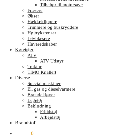
Tilbehør til motorsave
Fræsere
Økser
Hækkeklippere
Trimmere og buskryddere
Højtryksrenser
Løvblæsere
Haveredskaber
Køretøjer
ATV
ATV Udstyr
Traktor
TIMO Knallert
Diverse
Special maskiner
El, gas og dieselvarmere
Brændekløver
Legetøj
Beklædning
Fritidstøj
Arbejdstøj
Brændstof
kr.
0.00
0