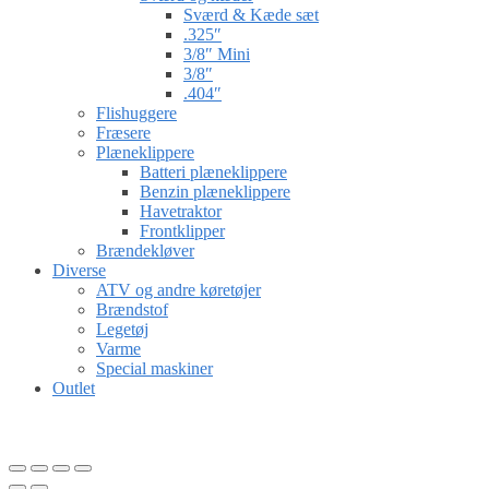
Sværd & Kæde sæt
.325″
3/8″ Mini
3/8″
.404″
Flishuggere
Fræsere
Plæneklippere
Batteri plæneklippere
Benzin plæneklippere
Havetraktor
Frontklipper
Brændekløver
Diverse
ATV og andre køretøjer
Brændstof
Legetøj
Varme
Special maskiner
Outlet
Gå til kurv