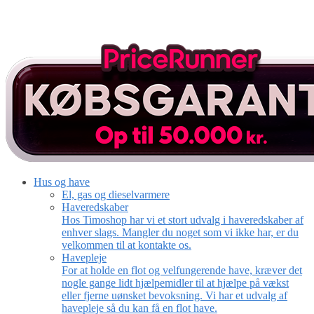
Hus og have
El, gas og dieselvarmere
Haveredskaber
Hos Timoshop har vi et stort udvalg i haveredskaber af
enhver slags. Mangler du noget som vi ikke har, er du
velkommen til at kontakte os.
Havepleje
For at holde en flot og velfungerende have, kræver det
nogle gange lidt hjælpemidler til at hjælpe på vækst
eller fjerne uønsket bevoksning. Vi har et udvalg af
havepleje så du kan få en flot have.