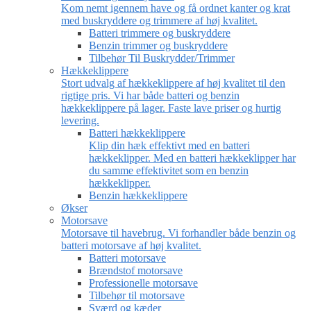
Kom nemt igennem have og få ordnet kanter og krat
med buskryddere og trimmere af høj kvalitet.
Batteri trimmere og buskryddere
Benzin trimmer og buskryddere
Tilbehør Til Buskrydder/Trimmer
Hækkeklippere
Stort udvalg af hækkeklippere af høj kvalitet til den
rigtige pris. Vi har både batteri og benzin
hækkeklippere på lager. Faste lave priser og hurtig
levering.
Batteri hækkeklippere
Klip din hæk effektivt med en batteri
hækkeklipper. Med en batteri hækkeklipper har
du samme effektivitet som en benzin
hækkeklipper.
Benzin hækkeklippere
Økser
Motorsave
Motorsave til havebrug. Vi forhandler både benzin og
batteri motorsave af høj kvalitet.
Batteri motorsave
Brændstof motorsave
Professionelle motorsave
Tilbehør til motorsave
Sværd og kæder