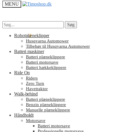
MENU
Søg
Søg
Søg
Søg
efter:
efter:
kr.
Robotplæneklipper
0.00
0
Husqvarna Automower
Tilbehør til Husqvarna Automower
Batteri maskiner
Batteri plæneklippere
Batteri motorsave
Batteri hækkeklippere
Ride On
Riders
Zero Turn
Havetraktor
Walk-behind
Batteri plæneklippere
Benzin plæneklippere
Manuelle plæneklippere
Håndholdt
Motorsave
Batteri motorsave
Professionelle motorsave