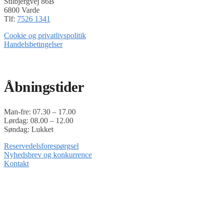
Stilbjergvej 86B
6800 Varde
Tlf:
7526 1341
Cookie og privatlivspolitik
Handelsbetingelser
Timoshop.dk er en del af Tinghøj Motorsave A/S
Åbningstider
Man-fre: 07.30 – 17.00
Lørdag: 08.00 – 12.00
Søndag: Lukket
Reservedelsforespørgsel
Nyhedsbrev og konkurrence
Kontakt