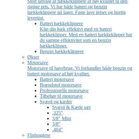
Stort udvalg af hækkeklippere af høj kvalitet til den
rigtige pris. Vi har både batteri og benzin
hækkeklippere på lager. Faste lave priser og hurtig
levering.
Batteri hækkeklippere
Klip din hæk effektivt med en batteri
hækkeklipper. Med en batteri hækkeklipper har
du samme effektivitet som en benzin
hækkeklipper.
Benzin hækkeklippere
Økser
Motorsave
Motorsave til havebrug. Vi forhandler både benzin og
batteri motorsave af høj kvalitet.
Batteri motorsave
Brændstof motorsave
Professionelle motorsave
Tilbehør til motorsave
Sværd og kæder
Sværd & Kæde sæt
.325″
3/8″ Mini
3/8″
.404″
Flishuggere