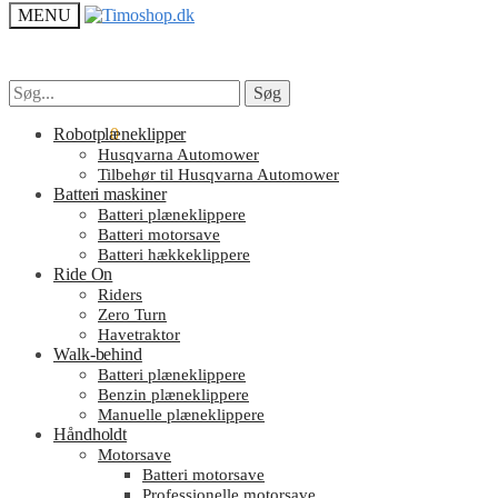
MENU
Søg
Søg
Søg
Søg
efter:
efter:
kr.
Robotplæneklipper
0.00
0
Husqvarna Automower
Tilbehør til Husqvarna Automower
Batteri maskiner
Batteri plæneklippere
Batteri motorsave
Batteri hækkeklippere
Ride On
Riders
Zero Turn
Havetraktor
Walk-behind
Batteri plæneklippere
Benzin plæneklippere
Manuelle plæneklippere
Håndholdt
Motorsave
Batteri motorsave
Professionelle motorsave