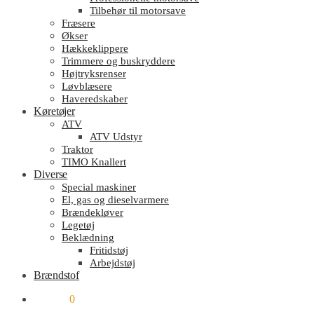
Tilbehør til motorsave
Fræsere
Økser
Hækkeklippere
Trimmere og buskryddere
Højtryksrenser
Løvblæsere
Haveredskaber
Køretøjer
ATV
ATV Udstyr
Traktor
TIMO Knallert
Diverse
Special maskiner
El, gas og dieselvarmere
Brændekløver
Legetøj
Beklædning
Fritidstøj
Arbejdstøj
Brændstof
kr.
0.00
0