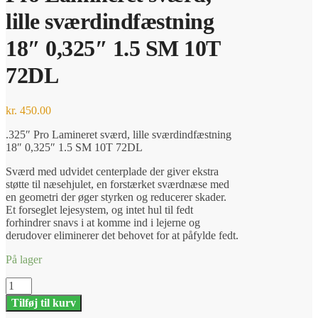
lille sværdindfæstning
18″ 0,325″ 1.5 SM 10T
72DL
kr.
450.00
.325″ Pro Lamineret sværd, lille sværdindfæstning
18″ 0,325″ 1.5 SM 10T 72DL
Sværd med udvidet centerplade der giver ekstra
støtte til næsehjulet, en forstærket sværdnæse med
en geometri der øger styrken og reducerer skader.
Et forseglet lejesystem, og intet hul til fedt
forhindrer snavs i at komme ind i lejerne og
derudover eliminerer det behovet for at påfylde fedt.
På lager
Pro
Lamineret
Tilføj til kurv
sværd,