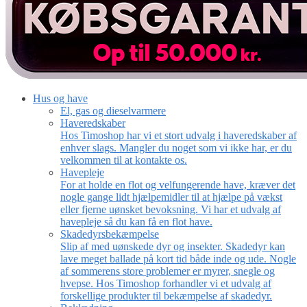
Hus og have
El, gas og dieselvarmere
Haveredskaber
Hos Timoshop har vi et stort udvalg i haveredskaber af
enhver slags. Mangler du noget som vi ikke har, er du
velkommen til at kontakte os.
Havepleje
For at holde en flot og velfungerende have, kræver det
nogle gange lidt hjælpemidler til at hjælpe på vækst
eller fjerne uønsket bevoksning. Vi har et udvalg af
havepleje så du kan få en flot have.
Skadedyrsbekæmpelse
Slip af med uønskede dyr og insekter. Skadedyr kan
lave meget ballade på kort tid både inde og ude. Nogle
af sommerens store problemer er myrer, snegle og
hvepse. Hos Timoshop forhandler vi et udvalg af
forskellige produkter til bekæmpelse af skadedyr.