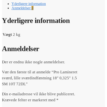
lille
Yderligere information
sværdindfæstning
Anmeldelser
0
18"
0,325"
1.5
Yderligere information
SM
10T
72DL
Vægt
2 kg
antal
Anmeldelser
Der er endnu ikke nogle anmeldelser.
Vær den første til at anmelde “Pro Lamineret
sværd, lille sværdindfæstning 18″ 0,325″ 1.5
SM 10T 72DL”
Din e-mailadresse vil ikke blive publiceret.
Krævede felter er markeret med
*