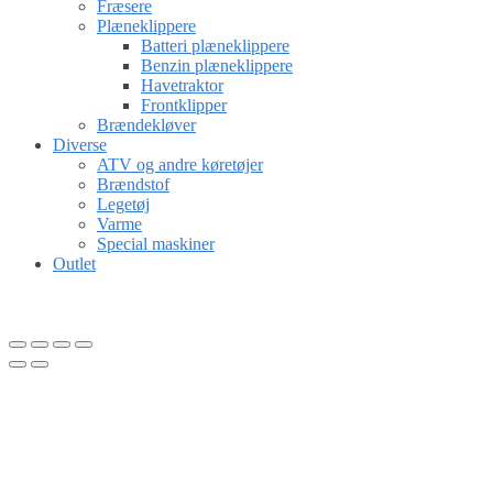
Fræsere
Plæneklippere
Batteri plæneklippere
Benzin plæneklippere
Havetraktor
Frontklipper
Brændekløver
Diverse
ATV og andre køretøjer
Brændstof
Legetøj
Varme
Special maskiner
Outlet
Gå til kurv