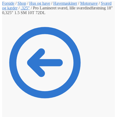
Forside
/
Shop
/
Hus og have
/
Havemaskiner
/
Motorsave
/
Sværd
og kæder
/
.325"
/
Pro Lamineret sværd, lille sværdindfæstning 18″
0,325″ 1.5 SM 10T 72DL