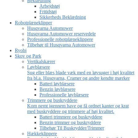
Beklædning
Arbejdstøj
Fritidstøj
Sikkerheds Beklædning
Robotplæneklipper
Husqvarna Automower
Husqvarna Automower reservedele
Professionelle robotplæneklippere
Tilbehør til Husqvarna Automower
Ryobi
Skov og Park
Vertikalskærer
Løvblæsere
Sug eller blæs blade væk med en løvsuger i høj kvalitet
fra bl.a. Husqvarna, Cramer og andre kendte mærker
Batteri løvblæsere
Benzin løvblæsere
Professionelle løvblæsere
Trimmere og buskryddere
Kom nemt igennem have og få ordnet kanter og krat
med buskryddere og trimmere af høj kvalitet.
Batteri trimmere og buskryddere
Benzin trimmer og buskryddere
Tilbehør Til Buskrydder/Trimmer
Hækkeklippere