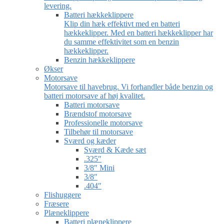
levering.
Batteri hækkeklippere
Klip din hæk effektivt med en batteri
hækkeklipper. Med en batteri hækkeklipper har
du samme effektivitet som en benzin
hækkeklipper.
Benzin hækkeklippere
Økser
Motorsave
Motorsave til havebrug. Vi forhandler både benzin og
batteri motorsave af høj kvalitet.
Batteri motorsave
Brændstof motorsave
Professionelle motorsave
Tilbehør til motorsave
Sværd og kæder
Sværd & Kæde sæt
.325″
3/8″ Mini
3/8″
.404″
Flishuggere
Fræsere
Plæneklippere
Batteri plæneklippere