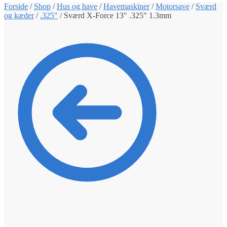
Forside
/
Shop
/
Hus og have
/
Havemaskiner
/
Motorsave
/
Sværd
og kæder
/
.325"
/
Sværd X-Force 13″ .325″ 1.3mm