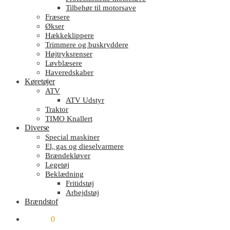
Tilbehør til motorsave
Fræsere
Økser
Hækkeklippere
Trimmere og buskryddere
Højtryksrenser
Løvblæsere
Haveredskaber
Køretøjer
ATV
ATV Udstyr
Traktor
TIMO Knallert
Diverse
Special maskiner
El, gas og dieselvarmere
Brændekløver
Legetøj
Beklædning
Fritidstøj
Arbejdstøj
Brændstof
kr.
0.00
0