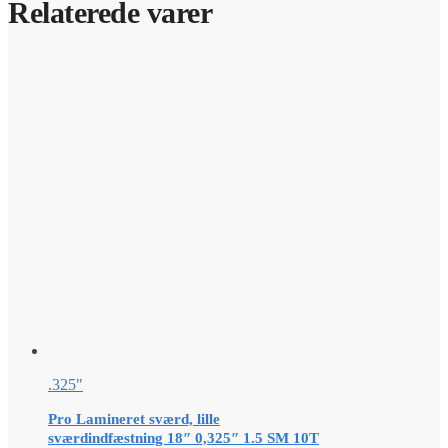
Relaterede varer
.325"
Pro Lamineret sværd, lille
sværdindfæstning 18″ 0,325″ 1.5 SM 10T