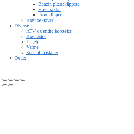
Benzin plæneklippere
Havetraktor
Frontklipper
Brændekløver
Diverse
ATV og andre køretøjer
Brændstof
Legetøj
Varme
Special maskiner
Outlet
Gå til kurv