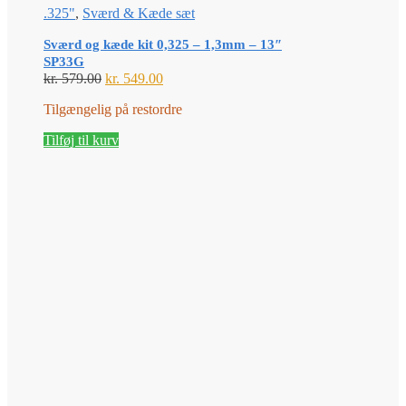
.325"
,
Sværd & Kæde sæt
Sværd og kæde kit 0,325 – 1,3mm – 13″
SP33G
Den
Den
kr.
579.00
kr.
549.00
oprindelige
aktuelle
Tilgængelig på restordre
pris
pris
var:
er:
Tilføj til kurv
kr. 579.00.
kr. 549.00.