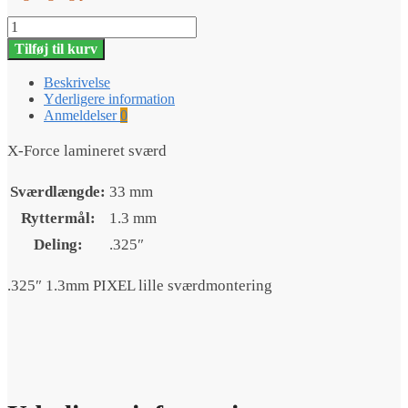
Sværd
X-
Tilføj til kurv
Force
13"
Beskrivelse
.325"
Yderligere information
1.3mm
Anmeldelser
0
antal
X-Force lamineret sværd
Sværdlængde:
33 mm
Ryttermål:
1.3 mm
Deling:
.325″
.325″ 1.3mm PIXEL lille sværdmontering