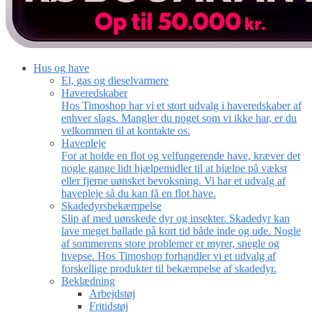
Hus og have
El, gas og dieselvarmere
Haveredskaber
Hos Timoshop har vi et stort udvalg i haveredskaber af
enhver slags. Mangler du noget som vi ikke har, er du
velkommen til at kontakte os.
Havepleje
For at holde en flot og velfungerende have, kræver det
nogle gange lidt hjælpemidler til at hjælpe på vækst
eller fjerne uønsket bevoksning. Vi har et udvalg af
havepleje så du kan få en flot have.
Skadedyrsbekæmpelse
Slip af med uønskede dyr og insekter. Skadedyr kan
lave meget ballade på kort tid både inde og ude. Nogle
af sommerens store problemer er myrer, snegle og
hvepse. Hos Timoshop forhandler vi et udvalg af
forskellige produkter til bekæmpelse af skadedyr.
Beklædning
Arbejdstøj
Fritidstøj