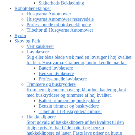
Sikkerheds Beklædning
Robotplæneklipper
Husqvarna Automower
Husqvarna Automower reservedele
Professionelle robotplæneklippere
Tilbehør til Husqvarna Automower
Ryobi
Skov og Park
Vertikalskærer
Løvblæsere
Sug eller blæs blade væk med en løvsuger i høj kvalitet
fra bl.a. Husqvarna, Cramer og andre kendte mærker
Batteri løvblæsere
Benzin løvblæsere
Professionelle løvblæsere
Trimmere og buskryddere
Kom nemt igennem have og få ordnet kanter og krat
med buskryddere og trimmere af høj kvalitet.
Batteri trimmere og buskryddere
Benzin trimmer og buskryddere
Tilbehør Til Buskrydder/Trimmer
Hækkeklippere
Stort udvalg af hækkeklippere af høj kvalitet til den
rigtige pris. Vi har både batteri og benzin
hækkeklippere på lager. Faste lave priser og hurtig