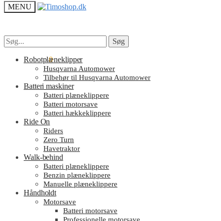
MENU
Søg
Søg
Søg
Søg
efter:
efter:
kr.
Robotplæneklipper
0.00
0
Husqvarna Automower
Tilbehør til Husqvarna Automower
Batteri maskiner
Batteri plæneklippere
Batteri motorsave
Batteri hækkeklippere
Ride On
Riders
Zero Turn
Havetraktor
Walk-behind
Batteri plæneklippere
Benzin plæneklippere
Manuelle plæneklippere
Håndholdt
Motorsave
Batteri motorsave
Professionelle motorsave