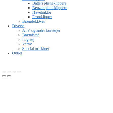
Batteri plæneklippere
Benzin plæneklippere
Havetraktor
Frontklipper
Brændekløver
Diverse
ATV og andre køretøjer
Brændstof
Legetøj
Varme
Special maskiner
Outlet
Gå til kurv