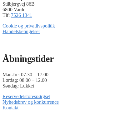
Stilbjergvej 86B
6800 Varde
Tlf:
7526 1341
Cookie og privatlivspolitik
Handelsbetingelser
Timoshop.dk er en del af Tinghøj Motorsave A/S
Åbningstider
Man-fre: 07.30 – 17.00
Lørdag: 08.00 – 12.00
Søndag: Lukket
Reservedelsforespørgsel
Nyhedsbrev og konkurrence
Kontakt