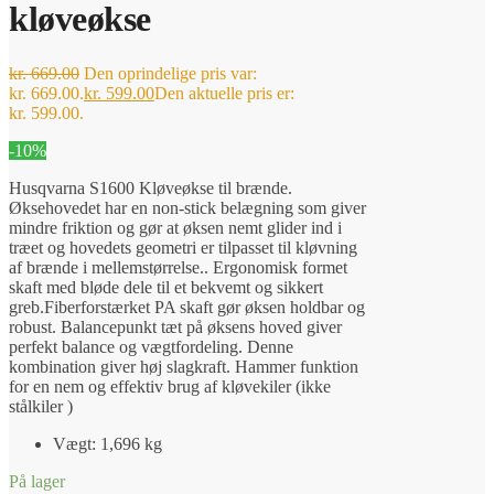
kløveøkse
kr.
669.00
Den oprindelige pris var:
kr. 669.00.
kr.
599.00
Den aktuelle pris er:
kr. 599.00.
-10%
Husqvarna S1600 Kløveøkse til brænde.
Øksehovedet har en non-stick belægning som giver
mindre friktion og gør at øksen nemt glider ind i
træet og hovedets geometri er tilpasset til kløvning
af brænde i mellemstørrelse.. Ergonomisk formet
skaft med bløde dele til et bekvemt og sikkert
greb.Fiberforstærket PA skaft gør øksen holdbar og
robust. Balancepunkt tæt på øksens hoved giver
perfekt balance og vægtfordeling. Denne
kombination giver høj slagkraft. Hammer funktion
for en nem og effektiv brug af kløvekiler (ikke
stålkiler )
Vægt: 1,696 kg
På lager