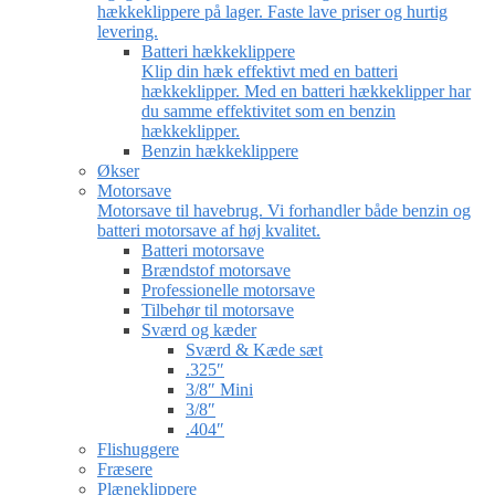
hækkeklippere på lager. Faste lave priser og hurtig
levering.
Batteri hækkeklippere
Klip din hæk effektivt med en batteri
hækkeklipper. Med en batteri hækkeklipper har
du samme effektivitet som en benzin
hækkeklipper.
Benzin hækkeklippere
Økser
Motorsave
Motorsave til havebrug. Vi forhandler både benzin og
batteri motorsave af høj kvalitet.
Batteri motorsave
Brændstof motorsave
Professionelle motorsave
Tilbehør til motorsave
Sværd og kæder
Sværd & Kæde sæt
.325″
3/8″ Mini
3/8″
.404″
Flishuggere
Fræsere
Plæneklippere