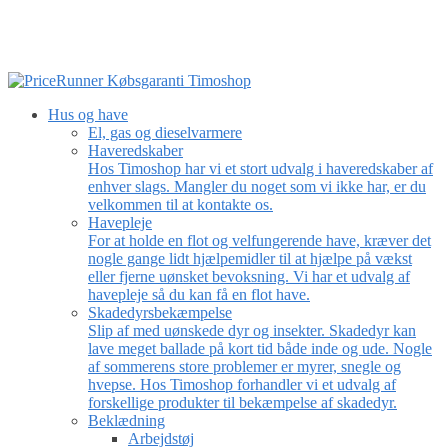
Hus og have
El, gas og dieselvarmere
Haveredskaber
Hos Timoshop har vi et stort udvalg i haveredskaber af
enhver slags. Mangler du noget som vi ikke har, er du
velkommen til at kontakte os.
Havepleje
For at holde en flot og velfungerende have, kræver det
nogle gange lidt hjælpemidler til at hjælpe på vækst
eller fjerne uønsket bevoksning. Vi har et udvalg af
havepleje så du kan få en flot have.
Skadedyrsbekæmpelse
Slip af med uønskede dyr og insekter. Skadedyr kan
lave meget ballade på kort tid både inde og ude. Nogle
af sommerens store problemer er myrer, snegle og
hvepse. Hos Timoshop forhandler vi et udvalg af
forskellige produkter til bekæmpelse af skadedyr.
Beklædning
Arbejdstøj