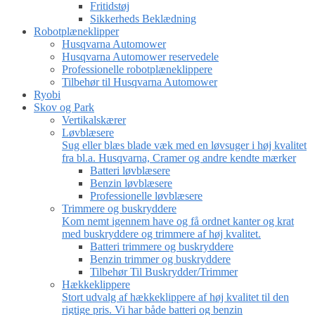
Fritidstøj
Sikkerheds Beklædning
Robotplæneklipper
Husqvarna Automower
Husqvarna Automower reservedele
Professionelle robotplæneklippere
Tilbehør til Husqvarna Automower
Ryobi
Skov og Park
Vertikalskærer
Løvblæsere
Sug eller blæs blade væk med en løvsuger i høj kvalitet
fra bl.a. Husqvarna, Cramer og andre kendte mærker
Batteri løvblæsere
Benzin løvblæsere
Professionelle løvblæsere
Trimmere og buskryddere
Kom nemt igennem have og få ordnet kanter og krat
med buskryddere og trimmere af høj kvalitet.
Batteri trimmere og buskryddere
Benzin trimmer og buskryddere
Tilbehør Til Buskrydder/Trimmer
Hækkeklippere
Stort udvalg af hækkeklippere af høj kvalitet til den
rigtige pris. Vi har både batteri og benzin