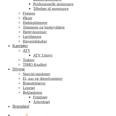
Professionelle motorsave
Tilbehør til motorsave
Fræsere
Økser
Hækkeklippere
Trimmere og buskryddere
Højtryksrenser
Løvblæsere
Haveredskaber
Køretøjer
ATV
ATV Udstyr
Traktor
TIMO Knallert
Diverse
Special maskiner
El, gas og dieselvarmere
Brændekløver
Legetøj
Beklædning
Fritidstøj
Arbejdstøj
Brændstof
kr.
0.00
0