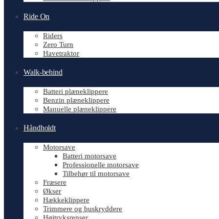
Ride On
Riders
Zero Turn
Havetraktor
Walk-behind
Batteri plæneklippere
Benzin plæneklippere
Manuelle plæneklippere
Håndholdt
Motorsave
Batteri motorsave
Professionelle motorsave
Tilbehør til motorsave
Fræsere
Økser
Hækkeklippere
Trimmere og buskryddere
Højtryksrenser