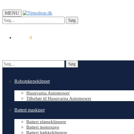
MENU
Søg
Søg
efter:
kr.
0.00
0
Søg
Søg
efter:
Robotplæneklipper
Husqvarna Automower
Tilbehør til Husqvarna Automower
Batteri maskiner
Batteri plæneklippere
Batteri motorsave
Batteri hækkeklippere