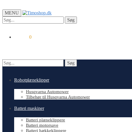
MENU
Søg
Søg
efter:
kr.
0.00
0
Søg
Søg
efter:
Robotplæneklipper
Husqvarna Automower
Tilbehør til Husqvarna Automower
Batteri maskiner
Batteri plæneklippere
Batteri motorsave
Batteri hækkeklippere