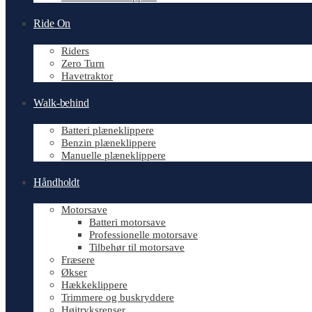
Ride On
Riders
Zero Turn
Havetraktor
Walk-behind
Batteri plæneklippere
Benzin plæneklippere
Manuelle plæneklippere
Håndholdt
Motorsave
Batteri motorsave
Professionelle motorsave
Tilbehør til motorsave
Fræsere
Økser
Hækkeklippere
Trimmere og buskryddere
Højtryksrenser