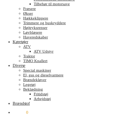
Tilbehør til motorsave
Fræsere
Økser
Hækkeklippere
Trimmere og buskryddere
Højtryksrenser
Løvblæsere
Haveredskaber
Køretøjer
ATV
ATV Udstyr
Traktor
TIMO Knallert
Diverse
Special maskiner
El, gas og dieselvarmere
Brændekløver
Legetøj
Beklædning
Fritidstøj
Arbejdstøj
Brændstof
kr.
0.00
0