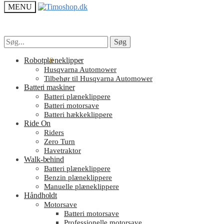
MENU
Søg
Søg
Søg
Søg
efter:
efter:
kr.
Robotplæneklipper
0.00
0
Husqvarna Automower
Tilbehør til Husqvarna Automower
Batteri maskiner
Batteri plæneklippere
Batteri motorsave
Batteri hækkeklippere
Ride On
Riders
Zero Turn
Havetraktor
Walk-behind
Batteri plæneklippere
Benzin plæneklippere
Manuelle plæneklippere
Håndholdt
Motorsave
Batteri motorsave
Professionelle motorsave