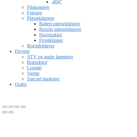
.404″
Flishuggere
Fræsere
Plæneklippere
Batteri plæneklippere
Benzin plæneklippere
Havetraktor
Frontklipper
Brændekløver
Diverse
ATV og andre køretøjer
Brændstof
Legetøj
Varme
Special maskiner
Outlet
Gå til kurv