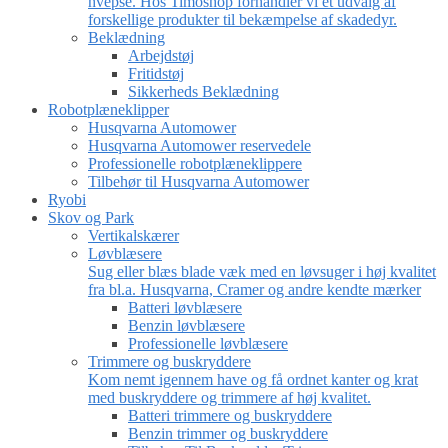
hvepse. Hos Timoshop forhandler vi et udvalg af
forskellige produkter til bekæmpelse af skadedyr.
Beklædning
Arbejdstøj
Fritidstøj
Sikkerheds Beklædning
Robotplæneklipper
Husqvarna Automower
Husqvarna Automower reservedele
Professionelle robotplæneklippere
Tilbehør til Husqvarna Automower
Ryobi
Skov og Park
Vertikalskærer
Løvblæsere
Sug eller blæs blade væk med en løvsuger i høj kvalitet
fra bl.a. Husqvarna, Cramer og andre kendte mærker
Batteri løvblæsere
Benzin løvblæsere
Professionelle løvblæsere
Trimmere og buskryddere
Kom nemt igennem have og få ordnet kanter og krat
med buskryddere og trimmere af høj kvalitet.
Batteri trimmere og buskryddere
Benzin trimmer og buskryddere