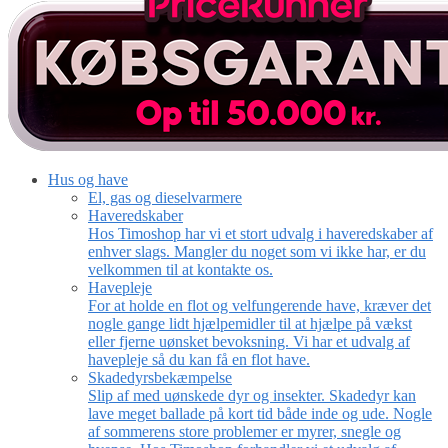
Hus og have
El, gas og dieselvarmere
Haveredskaber
Hos Timoshop har vi et stort udvalg i haveredskaber af
enhver slags. Mangler du noget som vi ikke har, er du
velkommen til at kontakte os.
Havepleje
For at holde en flot og velfungerende have, kræver det
nogle gange lidt hjælpemidler til at hjælpe på vækst
eller fjerne uønsket bevoksning. Vi har et udvalg af
havepleje så du kan få en flot have.
Skadedyrsbekæmpelse
Slip af med uønskede dyr og insekter. Skadedyr kan
lave meget ballade på kort tid både inde og ude. Nogle
af sommerens store problemer er myrer, snegle og