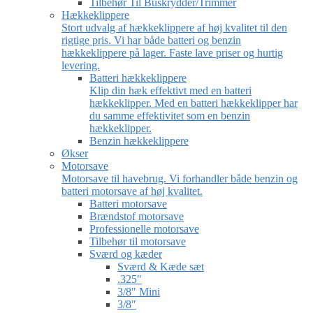
Tilbehør Til Buskrydder/Trimmer
Hækkeklippere
Stort udvalg af hækkeklippere af høj kvalitet til den
rigtige pris. Vi har både batteri og benzin
hækkeklippere på lager. Faste lave priser og hurtig
levering.
Batteri hækkeklippere
Klip din hæk effektivt med en batteri
hækkeklipper. Med en batteri hækkeklipper har
du samme effektivitet som en benzin
hækkeklipper.
Benzin hækkeklippere
Økser
Motorsave
Motorsave til havebrug. Vi forhandler både benzin og
batteri motorsave af høj kvalitet.
Batteri motorsave
Brændstof motorsave
Professionelle motorsave
Tilbehør til motorsave
Sværd og kæder
Sværd & Kæde sæt
.325″
3/8″ Mini
3/8″