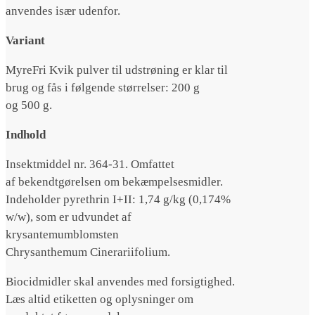
anvendes især udenfor.
Variant
MyreFri Kvik pulver til udstrøning er klar til
brug og fås i følgende størrelser: 200 g
og 500 g.
Indhold
Insektmiddel nr. 364-31. Omfattet
af bekendtgørelsen om bekæmpelsesmidler.
Indeholder pyrethrin I+II: 1,74 g/kg (0,174%
w/w), som er udvundet af
krysantemumblomsten
Chrysanthemum Cinerariifolium.
Biocidmidler skal anvendes med forsigtighed.
Læs altid etiketten og oplysninger om