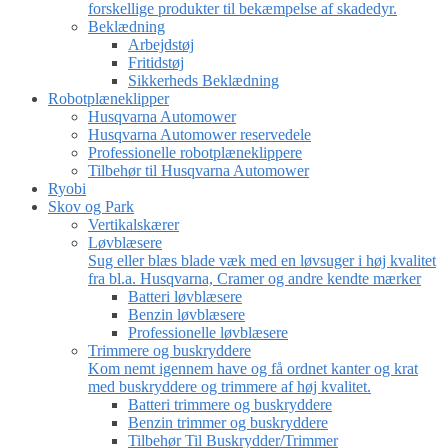
forskellige produkter til bekæmpelse af skadedyr.
Beklædning
Arbejdstøj
Fritidstøj
Sikkerheds Beklædning
Robotplæneklipper
Husqvarna Automower
Husqvarna Automower reservedele
Professionelle robotplæneklippere
Tilbehør til Husqvarna Automower
Ryobi
Skov og Park
Vertikalskærer
Løvblæsere
Sug eller blæs blade væk med en løvsuger i høj kvalitet
fra bl.a. Husqvarna, Cramer og andre kendte mærker
Batteri løvblæsere
Benzin løvblæsere
Professionelle løvblæsere
Trimmere og buskryddere
Kom nemt igennem have og få ordnet kanter og krat
med buskryddere og trimmere af høj kvalitet.
Batteri trimmere og buskryddere
Benzin trimmer og buskryddere
Tilbehør Til Buskrydder/Trimmer