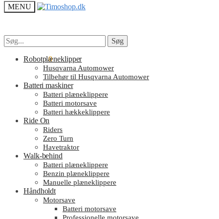
MENU
Søg
Søg
Søg
Søg
efter:
efter:
kr.
Robotplæneklipper
0.00
0
Husqvarna Automower
Tilbehør til Husqvarna Automower
Batteri maskiner
Batteri plæneklippere
Batteri motorsave
Batteri hækkeklippere
Ride On
Riders
Zero Turn
Havetraktor
Walk-behind
Batteri plæneklippere
Benzin plæneklippere
Manuelle plæneklippere
Håndholdt
Motorsave
Batteri motorsave
Professionelle motorsave