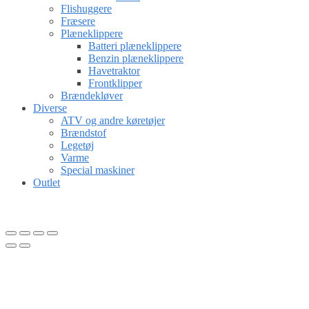
Flishuggere
Fræsere
Plæneklippere
Batteri plæneklippere
Benzin plæneklippere
Havetraktor
Frontklipper
Brændekløver
Diverse
ATV og andre køretøjer
Brændstof
Legetøj
Varme
Special maskiner
Outlet
Gå til kurv