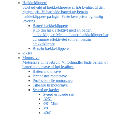
Hækkeklippere
Stort udvalg af hækkeklippere af høj kvalitet til den
rigtige pris. Vi har både batteri og benzin
hækkeklippere på lager. Faste lave priser og hurtig
levering.
Batteri hækkeklippere
Klip din hæk effektivt med en batteri
hækkeklipper. Med en batteri hækkeklipper har
du samme effektivitet som en benzin
hækkeklipper.
Benzin hækkeklippere
Økser
Motorsave
Motorsave til havebrug. Vi forhandler både benzin og
batteri motorsave af høj kvalitet.
Batteri motorsave
Brændstof motorsave
Professionelle motorsave
Tilbehør til motorsave
Sværd og kæder
Sværd & Kæde sæt
.325″
3/8″ Mini
3/8″
.404″