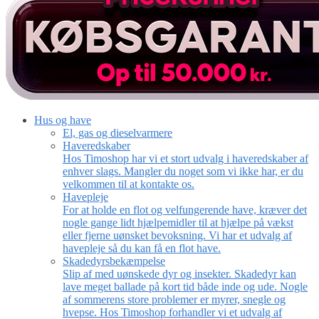
Hus og have
El, gas og dieselvarmere
Haveredskaber
Hos Timoshop har vi et stort udvalg i haveredskaber af
enhver slags. Mangler du noget som vi ikke har, er du
velkommen til at kontakte os.
Havepleje
For at holde en flot og velfungerende have, kræver det
nogle gange lidt hjælpemidler til at hjælpe på vækst
eller fjerne uønsket bevoksning. Vi har et udvalg af
havepleje så du kan få en flot have.
Skadedyrsbekæmpelse
Slip af med uønskede dyr og insekter. Skadedyr kan
lave meget ballade på kort tid både inde og ude. Nogle
af sommerens store problemer er myrer, snegle og
hvepse. Hos Timoshop forhandler vi et udvalg af