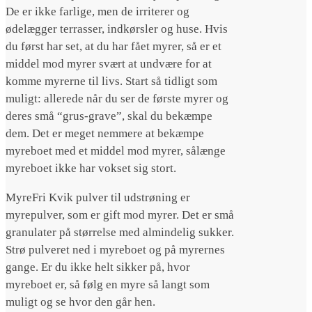
De er ikke farlige, men de irriterer og
ødelægger terrasser, indkørsler og huse. Hvis
du først har set, at du har fået myrer, så er et
middel mod myrer svært at undvære for at
komme myrerne til livs. Start så tidligt som
muligt: allerede når du ser de første myrer og
deres små “grus-grave”, skal du bekæmpe
dem. Det er meget nemmere at bekæmpe
myreboet med et middel mod myrer, sålænge
myreboet ikke har vokset sig stort.
MyreFri Kvik pulver til udstrøning er
myrepulver, som er gift mod myrer. Det er små
granulater på størrelse med almindelig sukker.
Strø pulveret ned i myreboet og på myrernes
gange. Er du ikke helt sikker på, hvor
myreboet er, så følg en myre så langt som
muligt og se hvor den går hen.