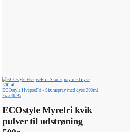
ECOstyle HvepseFri - Skumspray med dyse 300ml
kr.
249.95
ECOstyle Myrefri kvik
pulver til udstrøning