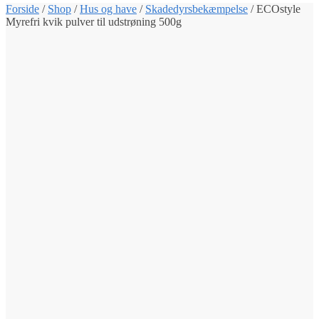
Forside
/
Shop
/
Hus og have
/
Skadedyrsbekæmpelse
/
ECOstyle
Myrefri kvik pulver til udstrøning 500g