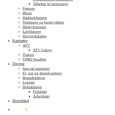
Tilbehør til motorsave
Fræsere
Økser
Hækkeklippere
Trimmere og buskryddere
Højtryksrenser
Løvblæsere
Haveredskaber
Køretøjer
ATV
ATV Udstyr
Traktor
TIMO Knallert
Diverse
Special maskiner
El, gas og dieselvarmere
Brændekløver
Legetøj
Beklædning
Fritidstøj
Arbejdstøj
Brændstof
kr.
0.00
0