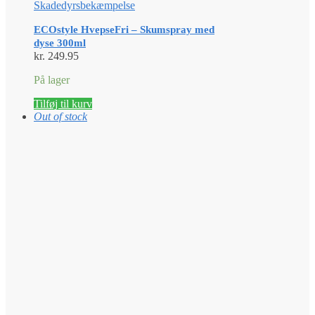
Skadedyrsbekæmpelse
ECOstyle HvepseFri – Skumspray med
dyse 300ml
kr.
249.95
På lager
Tilføj til kurv
Out of stock