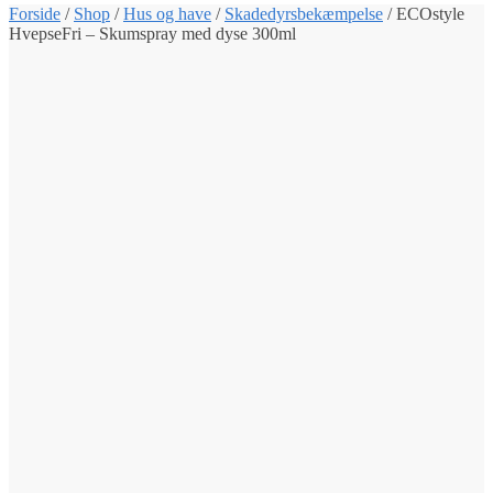
Forside
/
Shop
/
Hus og have
/
Skadedyrsbekæmpelse
/
ECOstyle
HvepseFri – Skumspray med dyse 300ml