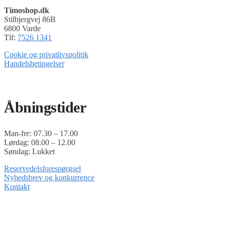
Timoshop.dk
Stilbjergvej 86B
6800 Varde
Tlf:
7526 1341
Cookie og privatlivspolitik
Handelsbetingelser
Timoshop.dk er en del af Tinghøj Motorsave A/S
Åbningstider
Man-fre: 07.30 – 17.00
Lørdag: 08.00 – 12.00
Søndag: Lukket
Reservedelsforespørgsel
Nyhedsbrev og konkurrence
Kontakt