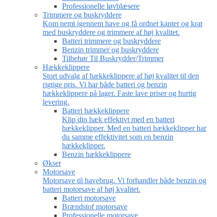
Professionelle løvblæsere
Trimmere og buskryddere
Kom nemt igennem have og få ordnet kanter og krat
med buskryddere og trimmere af høj kvalitet.
Batteri trimmere og buskryddere
Benzin trimmer og buskryddere
Tilbehør Til Buskrydder/Trimmer
Hækkeklippere
Stort udvalg af hækkeklippere af høj kvalitet til den
rigtige pris. Vi har både batteri og benzin
hækkeklippere på lager. Faste lave priser og hurtig
levering.
Batteri hækkeklippere
Klip din hæk effektivt med en batteri
hækkeklipper. Med en batteri hækkeklipper har
du samme effektivitet som en benzin
hækkeklipper.
Benzin hækkeklippere
Økser
Motorsave
Motorsave til havebrug. Vi forhandler både benzin og
batteri motorsave af høj kvalitet.
Batteri motorsave
Brændstof motorsave
Professionelle motorsave