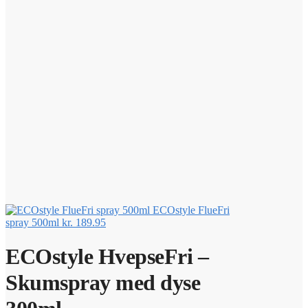
ECOstyle FlueFri
spray 500ml
kr.
189.95
ECOstyle HvepseFri –
Skumspray med dyse