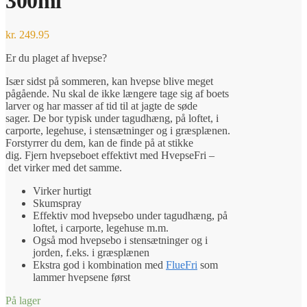
300ml
kr.
249.95
Er du plaget af hvepse?
Især sidst på sommeren, kan hvepse blive meget
pågående. Nu skal de ikke længere tage sig af boets
larver og har masser af tid til at jagte de søde
sager. De bor typisk under tagudhæng, på loftet, i
carporte, legehuse, i stensætninger og i græsplænen.
Forstyrrer du dem, kan de finde på at stikke
dig. Fjern hvepseboet effektivt med HvepseFri –
det virker med det samme.
Virker hurtigt
Skumspray
Effektiv mod hvepsebo under tagudhæng, på
loftet, i carporte, legehuse m.m.
Også mod hvepsebo i stensætninger og i
jorden, f.eks. i græsplænen
Ekstra god i kombination med
FlueFri
som
lammer hvepsene først
På lager