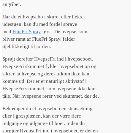
angriber.
Har du et hvepsebo i skuret eller f.eks. i
udestuen, kan du med fordel spraye
med
FlueFri Spray
først. De hvepse, som
bliver ramt af FlueFri Spray, falder
øjeblikkeligt til jorden.
Sprøjt derefter HvepseFri ind i hvepseboet.
HvepseFri skummet fylder hvepseboet op og
sikrer, at hvepse og deres afkom ikke kan
komme ud. Der er et naturligt aktivstof i
HvepseFri skummet, som hvepsene ikke kan
tåle. Når hvepsene rører ved skummet, dør de.
Bekæmper du et hvepsebo i en stensætning
eller i græsplænen, kan der være flere
indgange og udgange til boet. Inden du
sprøjter HvepseFri ind i hvepseboet, er det en