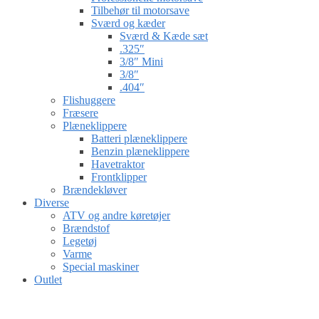
Tilbehør til motorsave
Sværd og kæder
Sværd & Kæde sæt
.325″
3/8″ Mini
3/8″
.404″
Flishuggere
Fræsere
Plæneklippere
Batteri plæneklippere
Benzin plæneklippere
Havetraktor
Frontklipper
Brændekløver
Diverse
ATV og andre køretøjer
Brændstof
Legetøj
Varme
Special maskiner
Outlet
Gå til kurv