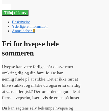
ECOstyle
HvepseFri
Tilføj til kurv
-
Skumspray
Beskrivelse
med
Yderligere information
dyse
Anmeldelser
0
300ml
antal
Fri for hvepse hele
sommeren
Hvepse kan være farlige, når de sværmer
omkring dig og din familie. De kan
nemlig finde på at stikke. Det er ikke rart at
blive stukket og måske du også er så uheldig
at være allergisk? Derfor er det en god idé at
fjerne hvepsebo, især hvis de er tæt på huset.
Du kan sagtens selv bekæmpe hvepse og