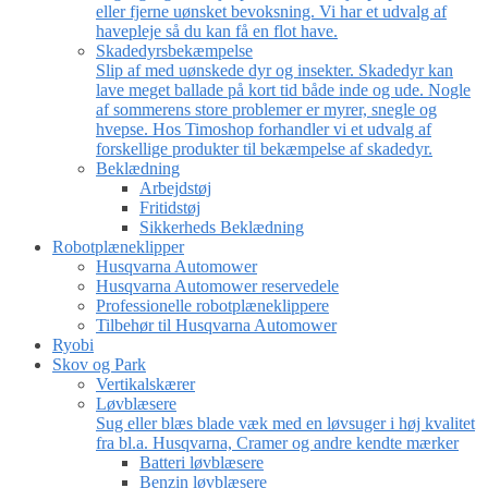
eller fjerne uønsket bevoksning. Vi har et udvalg af
havepleje så du kan få en flot have.
Skadedyrsbekæmpelse
Slip af med uønskede dyr og insekter. Skadedyr kan
lave meget ballade på kort tid både inde og ude. Nogle
af sommerens store problemer er myrer, snegle og
hvepse. Hos Timoshop forhandler vi et udvalg af
forskellige produkter til bekæmpelse af skadedyr.
Beklædning
Arbejdstøj
Fritidstøj
Sikkerheds Beklædning
Robotplæneklipper
Husqvarna Automower
Husqvarna Automower reservedele
Professionelle robotplæneklippere
Tilbehør til Husqvarna Automower
Ryobi
Skov og Park
Vertikalskærer
Løvblæsere
Sug eller blæs blade væk med en løvsuger i høj kvalitet
fra bl.a. Husqvarna, Cramer og andre kendte mærker
Batteri løvblæsere
Benzin løvblæsere