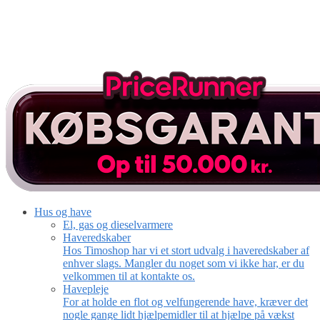
Hus og have
El, gas og dieselvarmere
Haveredskaber
Hos Timoshop har vi et stort udvalg i haveredskaber af
enhver slags. Mangler du noget som vi ikke har, er du
velkommen til at kontakte os.
Havepleje
For at holde en flot og velfungerende have, kræver det
nogle gange lidt hjælpemidler til at hjælpe på vækst