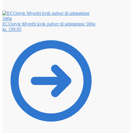
ECOstyle Myrefri kvik pulver til udstrøning 500g
kr.
199.95