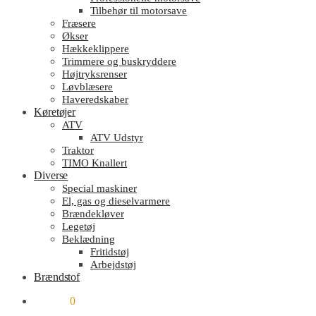
Tilbehør til motorsave
Fræsere
Økser
Hækkeklippere
Trimmere og buskryddere
Højtryksrenser
Løvblæsere
Haveredskaber
Køretøjer
ATV
ATV Udstyr
Traktor
TIMO Knallert
Diverse
Special maskiner
El, gas og dieselvarmere
Brændekløver
Legetøj
Beklædning
Fritidstøj
Arbejdstøj
Brændstof
kr.
0.00
0