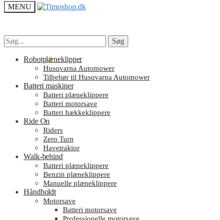
MENU
Søg
Søg
Søg
Søg
efter:
efter:
kr.
Robotplæneklipper
0.00
0
Husqvarna Automower
Tilbehør til Husqvarna Automower
Batteri maskiner
Batteri plæneklippere
Batteri motorsave
Batteri hækkeklippere
Ride On
Riders
Zero Turn
Havetraktor
Walk-behind
Batteri plæneklippere
Benzin plæneklippere
Manuelle plæneklippere
Håndholdt
Motorsave
Batteri motorsave
Professionelle motorsave