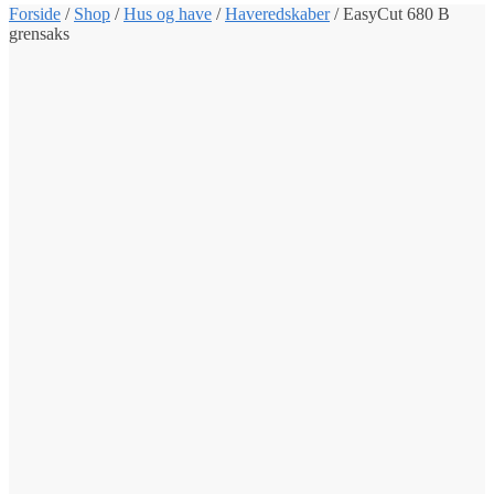
Forside
/
Shop
/
Hus og have
/
Haveredskaber
/
EasyCut 680 B
grensaks