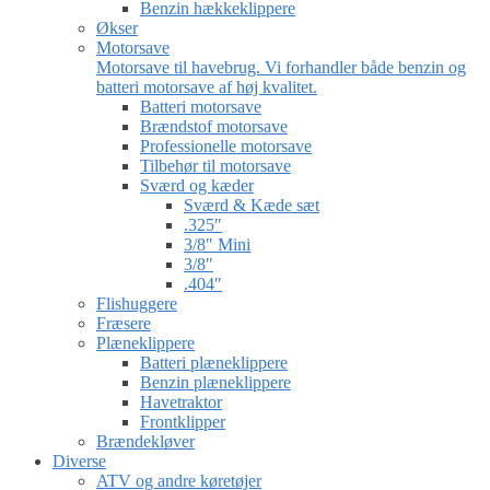
Benzin hækkeklippere
Økser
Motorsave
Motorsave til havebrug. Vi forhandler både benzin og
batteri motorsave af høj kvalitet.
Batteri motorsave
Brændstof motorsave
Professionelle motorsave
Tilbehør til motorsave
Sværd og kæder
Sværd & Kæde sæt
.325″
3/8″ Mini
3/8″
.404″
Flishuggere
Fræsere
Plæneklippere
Batteri plæneklippere
Benzin plæneklippere
Havetraktor
Frontklipper
Brændekløver
Diverse
ATV og andre køretøjer