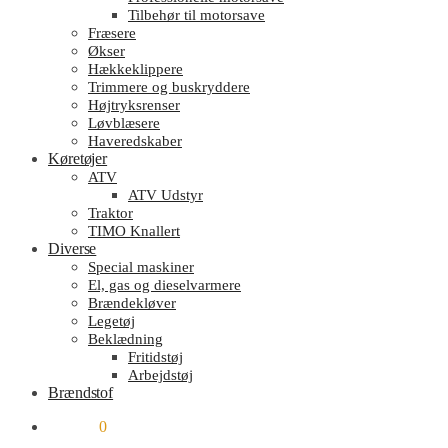
Tilbehør til motorsave
Fræsere
Økser
Hækkeklippere
Trimmere og buskryddere
Højtryksrenser
Løvblæsere
Haveredskaber
Køretøjer
ATV
ATV Udstyr
Traktor
TIMO Knallert
Diverse
Special maskiner
El, gas og dieselvarmere
Brændekløver
Legetøj
Beklædning
Fritidstøj
Arbejdstøj
Brændstof
kr.
0.00
0