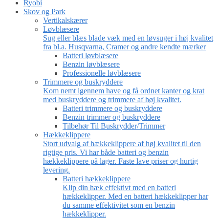
Ryobi
Skov og Park
Vertikalskærer
Løvblæsere
Sug eller blæs blade væk med en løvsuger i høj kvalitet
fra bl.a. Husqvarna, Cramer og andre kendte mærker
Batteri løvblæsere
Benzin løvblæsere
Professionelle løvblæsere
Trimmere og buskryddere
Kom nemt igennem have og få ordnet kanter og krat
med buskryddere og trimmere af høj kvalitet.
Batteri trimmere og buskryddere
Benzin trimmer og buskryddere
Tilbehør Til Buskrydder/Trimmer
Hækkeklippere
Stort udvalg af hækkeklippere af høj kvalitet til den
rigtige pris. Vi har både batteri og benzin
hækkeklippere på lager. Faste lave priser og hurtig
levering.
Batteri hækkeklippere
Klip din hæk effektivt med en batteri
hækkeklipper. Med en batteri hækkeklipper har
du samme effektivitet som en benzin
hækkeklipper.