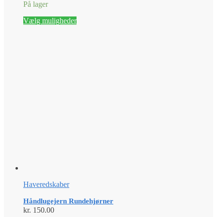
På lager
Dette
Vælg muligheder
vare
har
flere
varianter.
Mulighederne
kan
vælges
på
varesiden
Haveredskaber
Håndlugejern Rundehjørner
kr.
150.00