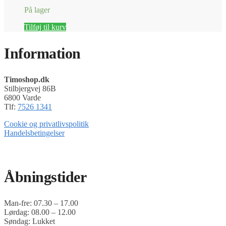
På lager
Tilføj til kurv
Information
Timoshop.dk
Stilbjergvej 86B
6800 Varde
Tlf:
7526 1341
Cookie og privatlivspolitik
Handelsbetingelser
Timoshop.dk er en del af Tinghøj Motorsave A/S
Åbningstider
Man-fre: 07.30 – 17.00
Lørdag: 08.00 – 12.00
Søndag: Lukket