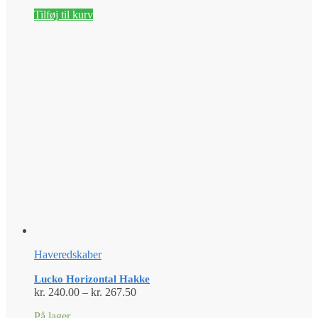
Tilføj til kurv
Haveredskaber
Lucko Horizontal Hakke
Prisinterval:
kr.
240.00
–
kr.
267.50
kr. 240.00
På lager
til