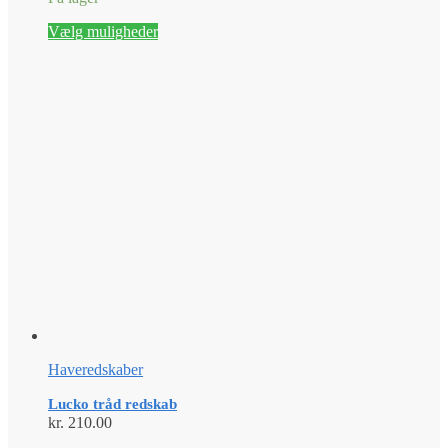
kr. 267.50
Dette
Vælg muligheder
vare
har
flere
varianter.
Mulighederne
kan
vælges
på
varesiden
Haveredskaber
Lucko tråd redskab
kr.
210.00