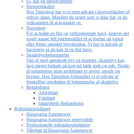
El, gas og dieselvarmere
Haveredskaber
Hos Timoshop har vi et stort udvalg i haveredskaber af
enhver slags. Mangler du noget som vi ikke har, er du
velkommen til at kontakte os.
Havepleje
For at holde en flot og velfungerende have, kræver det
nogle gange lidt hjælpemidler til at hjælpe på vækst
eller fjerne uønsket bevoksning. Vi har et udvalg af
havepleje så du kan få en flot have.
Skadedyrsbekæmpelse
Slip af med uønskede dyr og insekter. Skadedyr kan
lave meget ballade på kort tid både inde og ude. Nogle
af sommerens store problemer er myrer, snegle og
hvepse. Hos Timoshop forhandler vi et udvalg af
forskellige produkter til bekæmpelse af skadedyr.
Beklædning
Arbejdstøj
Fritidstøj
Sikkerheds Beklædning
Robotplæneklipper
Husqvarna Automower
Husqvarna Automower reservedele
Professionelle robotplæneklippere
Tilbehør til Husqvarna Automower