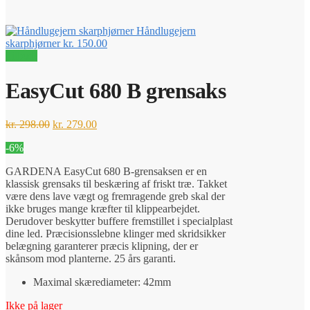
Håndlugejern
skarphjørner
kr.
150.00
Tilbud!
EasyCut 680 B grensaks
Den
Den
kr.
298.00
kr.
279.00
oprindelige
aktuelle
-6%
pris
pris
var:
er:
GARDENA EasyCut 680 B-grensaksen er en
kr. 298.00.
kr. 279.00.
klassisk grensaks til beskæring af friskt træ. Takket
være dens lave vægt og fremragende greb skal der
ikke bruges mange kræfter til klippearbejdet.
Derudover beskytter buffere fremstillet i specialplast
dine led. Præcisionsslebne klinger med skridsikker
belægning garanterer præcis klipning, der er
skånsom mod planterne. 25 års garanti.
Maximal skærediameter: 42mm
Ikke på lager