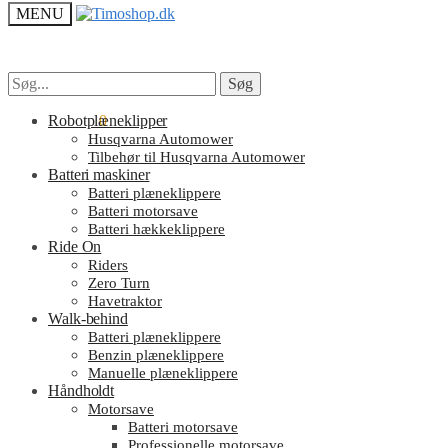
MENU
Søg
Søg
Søg
Søg
efter:
efter:
kr.
Robotplæneklipper
0.00
0
Husqvarna Automower
Tilbehør til Husqvarna Automower
Batteri maskiner
Batteri plæneklippere
Batteri motorsave
Batteri hækkeklippere
Ride On
Riders
Zero Turn
Havetraktor
Walk-behind
Batteri plæneklippere
Benzin plæneklippere
Manuelle plæneklippere
Håndholdt
Motorsave
Batteri motorsave
Professionelle motorsave