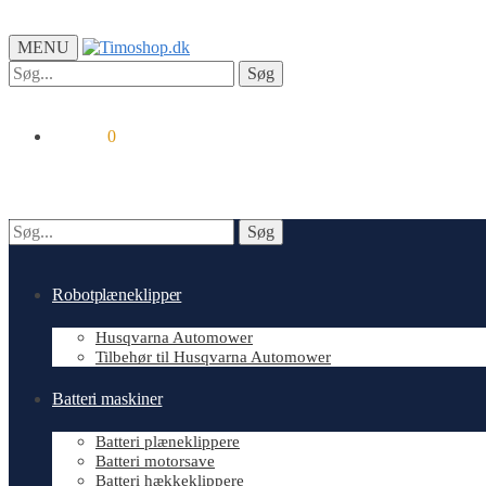
MENU
Søg
Søg
efter:
kr.
0.00
0
Søg
Søg
efter:
Robotplæneklipper
Husqvarna Automower
Tilbehør til Husqvarna Automower
Batteri maskiner
Batteri plæneklippere
Batteri motorsave
Batteri hækkeklippere