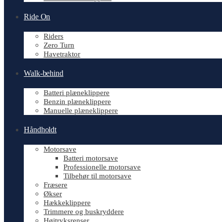
Ride On
Riders
Zero Turn
Havetraktor
Walk-behind
Batteri plæneklippere
Benzin plæneklippere
Manuelle plæneklippere
Håndholdt
Motorsave
Batteri motorsave
Professionelle motorsave
Tilbehør til motorsave
Fræsere
Økser
Hækkeklippere
Trimmere og buskryddere
Højtryksrenser