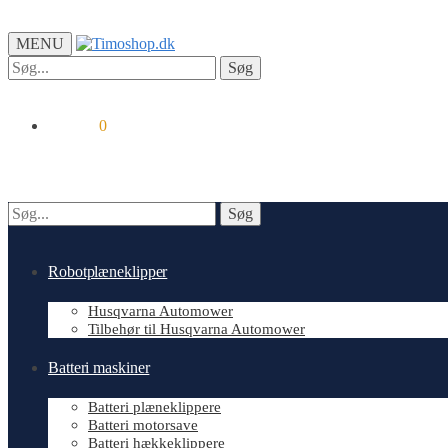
MENU
Søg
Søg
efter:
kr.
0.00
0
Søg
Søg
efter:
Robotplæneklipper
Husqvarna Automower
Tilbehør til Husqvarna Automower
Batteri maskiner
Batteri plæneklippere
Batteri motorsave
Batteri hækkeklippere