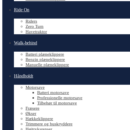
Ride On
Riders
Zero Turn
Havetraktor
Walk-behind
Batteri plæneklippere
Benzin plæneklippere
Manuelle plæneklippere
Håndholdt
Motorsave
Batteri motorsave
Professionelle motorsave
Tilbehør til motorsave
Fræsere
Økser
Hækkeklippere
Trimmere og buskryddere
Højtryksrenser