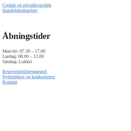
Cookie og privatlivspolitik
Handelsbetingelser
Timoshop.dk er en del af Tinghøj Motorsave A/S
Åbningstider
Man-fre: 07.30 – 17.00
Lørdag: 08.00 – 12.00
Søndag: Lukket
Reservedelsforespørgsel
Nyhedsbrev og konkurrence
Kontakt