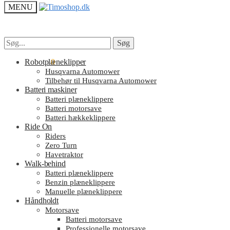
MENU
Søg
Søg
Søg
Søg
efter:
efter:
kr.
Robotplæneklipper
0.00
0
Husqvarna Automower
Tilbehør til Husqvarna Automower
Batteri maskiner
Batteri plæneklippere
Batteri motorsave
Batteri hækkeklippere
Ride On
Riders
Zero Turn
Havetraktor
Walk-behind
Batteri plæneklippere
Benzin plæneklippere
Manuelle plæneklippere
Håndholdt
Motorsave
Batteri motorsave
Professionelle motorsave