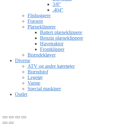
3/8″
.404″
Flishuggere
Fræsere
Plæneklippere
Batteri plæneklippere
Benzin plæneklippere
Havetraktor
Frontklipper
Brændekløver
Diverse
ATV og andre køretøjer
Brændstof
Legetøj
Varme
Special maskiner
Outlet
Gå til kurv