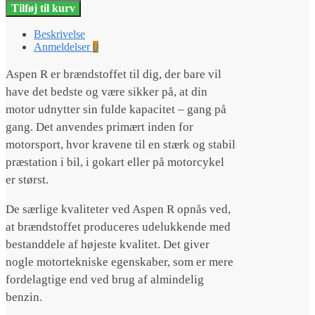
R
Tilføj til kurv
(Afhentes
i
Beskrivelse
butikken)
Anmeldelser
0
antal
Aspen R er brændstoffet til dig, der bare vil
have det bedste og være sikker på, at din
motor udnytter sin fulde kapacitet – gang på
gang. Det anvendes primært inden for
motorsport, hvor kravene til en stærk og stabil
præstation i bil, i gokart eller på motorcykel
er størst.
De særlige kvaliteter ved Aspen R opnås ved,
at brændstoffet produceres udelukkende med
bestanddele af højeste kvalitet. Det giver
nogle motortekniske egenskaber, som er mere
fordelagtige end ved brug af almindelig
benzin.