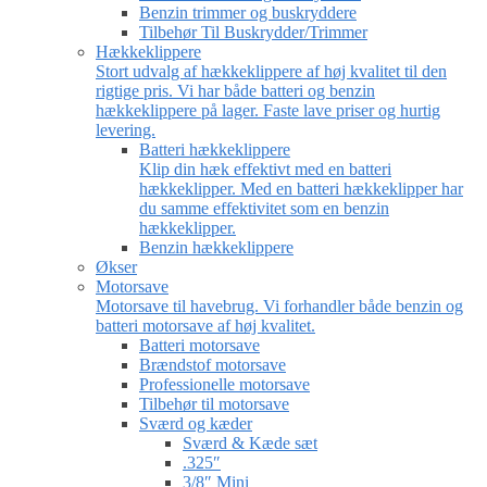
Benzin trimmer og buskryddere
Tilbehør Til Buskrydder/Trimmer
Hækkeklippere
Stort udvalg af hækkeklippere af høj kvalitet til den
rigtige pris. Vi har både batteri og benzin
hækkeklippere på lager. Faste lave priser og hurtig
levering.
Batteri hækkeklippere
Klip din hæk effektivt med en batteri
hækkeklipper. Med en batteri hækkeklipper har
du samme effektivitet som en benzin
hækkeklipper.
Benzin hækkeklippere
Økser
Motorsave
Motorsave til havebrug. Vi forhandler både benzin og
batteri motorsave af høj kvalitet.
Batteri motorsave
Brændstof motorsave
Professionelle motorsave
Tilbehør til motorsave
Sværd og kæder
Sværd & Kæde sæt
.325″
3/8″ Mini