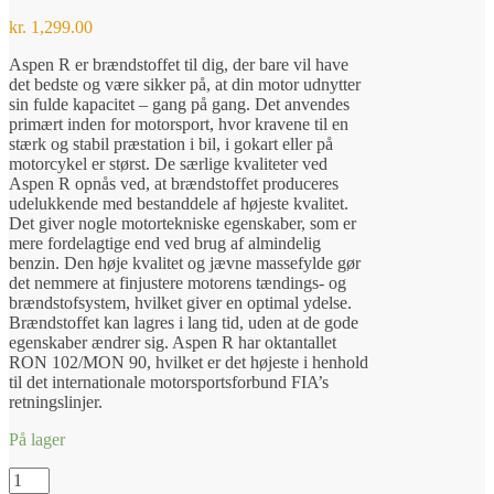
kr.
1,299.00
Aspen R er brændstoffet til dig, der bare vil have
det bedste og være sikker på, at din motor udnytter
sin fulde kapacitet – gang på gang. Det anvendes
primært inden for motorsport, hvor kravene til en
stærk og stabil præstation i bil, i gokart eller på
motorcykel er størst. De særlige kvaliteter ved
Aspen R opnås ved, at brændstoffet produceres
udelukkende med bestanddele af højeste kvalitet.
Det giver nogle motortekniske egenskaber, som er
mere fordelagtige end ved brug af almindelig
benzin. Den høje kvalitet og jævne massefylde gør
det nemmere at finjustere motorens tændings- og
brændstofsystem, hvilket giver en optimal ydelse.
Brændstoffet kan lagres i lang tid, uden at de gode
egenskaber ændrer sig. Aspen R har oktantallet
RON 102/MON 90, hvilket er det højeste i henhold
til det internationale motorsportsforbund FIA’s
retningslinjer.
På lager
Aspen