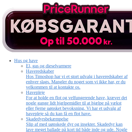
Hus og have
El, gas og dieselvarmere
Haveredskaber
Hos Timoshop har vi et stort udvalg i haveredskaber af
enhver slags. Mangler du noget som vi ikke har, er du
velkommen til at kontakte os.
Havepleje
For at holde en flot og velfungerende have, kræver det
nogle gange lidt hjælpemidler til at hjælpe på vækst
eller fjerne uønsket bevoksning. Vi har et udvalg af
havepleje så du kan få en flot have.
Skadedyrsbekæmpelse
Slip af med uønskede dyr og insekter. Skadedyr kan
lave meget ballade på kort tid både inde og ude. Nogle