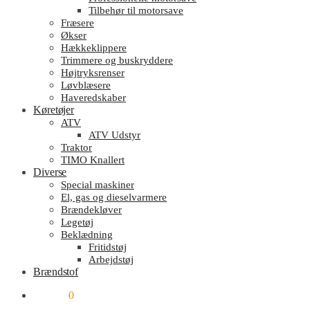
Tilbehør til motorsave
Fræsere
Økser
Hækkeklippere
Trimmere og buskryddere
Højtryksrenser
Løvblæsere
Haveredskaber
Køretøjer
ATV
ATV Udstyr
Traktor
TIMO Knallert
Diverse
Special maskiner
El, gas og dieselvarmere
Brændekløver
Legetøj
Beklædning
Fritidstøj
Arbejdstøj
Brændstof
kr.
0.00
0