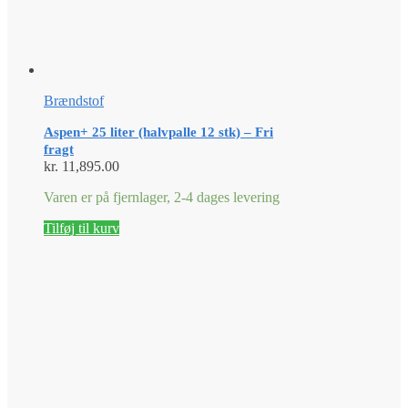
Brændstof
Aspen+ 25 liter (halvpalle 12 stk) – Fri
fragt
kr.
11,895.00
Varen er på fjernlager, 2-4 dages levering
Tilføj til kurv