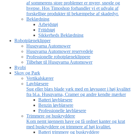
af sommerens store problemer er myrer, snegle og
hvepse. Hos Timoshop forhandler vi et udvalg af
forskellige produkter til bekæmpelse af skadedyr.
Beklædning
Arbejdstøj
Fritidstøj
Sikkerheds Beklædning
Robotplæneklipper
Husqvarna Automower
Husqvarna Automower reservedele
Professionelle robotplæneklippere
Tilbehør til Husqvarna Automower
Ryobi
Skov og Park
Vertikalskærer
Løvblæsere
Sug eller blæs blade væk med en løvsuger i høj kvalitet
fra bl.a. Husqvarna, Cramer og andre kendte mærker
Batteri løvblæsere
Benzin løvblæsere
Professionelle løvblæsere
Trimmere og buskryddere
Kom nemt igennem have og få ordnet kanter og krat
med buskryddere og trimmere af høj kvalitet.
Batteri trimmere og buskryddere