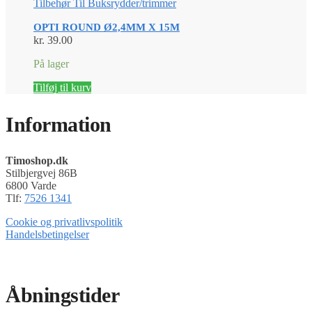
Tilbehør Til Buksrydder/trimmer
OPTI ROUND Ø2,4MM X 15M
kr.
39.00
På lager
Tilføj til kurv
Information
Timoshop.dk
Stilbjergvej 86B
6800 Varde
Tlf:
7526 1341
Cookie og privatlivspolitik
Handelsbetingelser
Timoshop.dk er en del af Tinghøj Motorsave A/S
Åbningstider