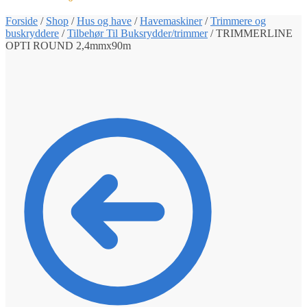
Forside
/
Shop
/
Hus og have
/
Havemaskiner
/
Trimmere og
buskryddere
/
Tilbehør Til Buksrydder/trimmer
/
TRIMMERLINE
OPTI ROUND 2,4mmx90m