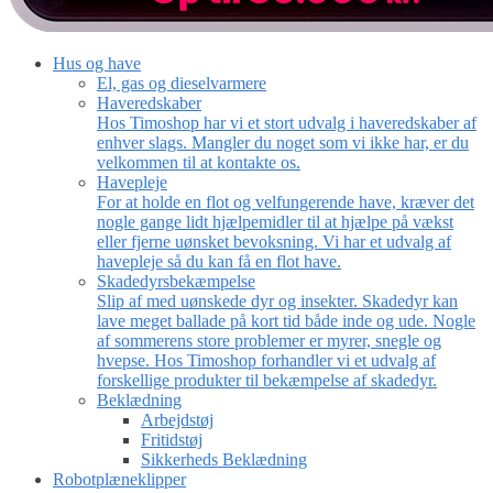
Hus og have
El, gas og dieselvarmere
Haveredskaber
Hos Timoshop har vi et stort udvalg i haveredskaber af
enhver slags. Mangler du noget som vi ikke har, er du
velkommen til at kontakte os.
Havepleje
For at holde en flot og velfungerende have, kræver det
nogle gange lidt hjælpemidler til at hjælpe på vækst
eller fjerne uønsket bevoksning. Vi har et udvalg af
havepleje så du kan få en flot have.
Skadedyrsbekæmpelse
Slip af med uønskede dyr og insekter. Skadedyr kan
lave meget ballade på kort tid både inde og ude. Nogle
af sommerens store problemer er myrer, snegle og
hvepse. Hos Timoshop forhandler vi et udvalg af
forskellige produkter til bekæmpelse af skadedyr.
Beklædning
Arbejdstøj
Fritidstøj
Sikkerheds Beklædning
Robotplæneklipper