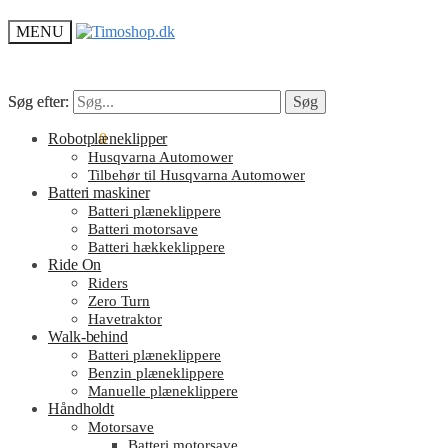
MENU
Søg efter:
Søg efter:
Søg
Søg
kr.
Robotplæneklipper
0.00
0
Husqvarna Automower
Tilbehør til Husqvarna Automower
Batteri maskiner
Batteri plæneklippere
Batteri motorsave
Batteri hækkeklippere
Ride On
Riders
Zero Turn
Havetraktor
Walk-behind
Batteri plæneklippere
Benzin plæneklippere
Manuelle plæneklippere
Håndholdt
Motorsave
Batteri motorsave