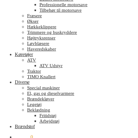
Professionelle motorsave
Tilbehør til motorsave
Fræsere
Økser
Hækkeklippere
Trimmere og buskryddere
Højtryksrenser
Løvblæsere
Haveredskaber
Køretøjer
ATV
ATV Udstyr
Traktor
TIMO Knallert
Diverse
Special maskiner
El, gas og dieselvarmere
Brændekløver
Legetøj
Beklædning
Fritidstøj
Arbejdstøj
Brændstof
kr.
0.00
0