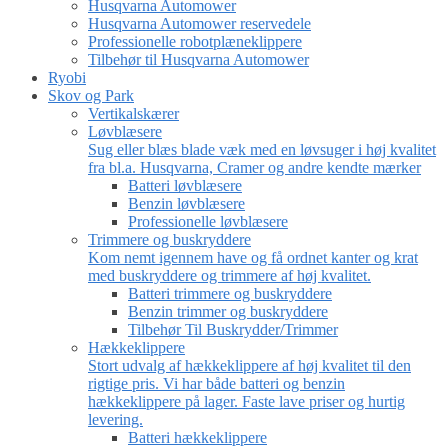
Husqvarna Automower
Husqvarna Automower reservedele
Professionelle robotplæneklippere
Tilbehør til Husqvarna Automower
Ryobi
Skov og Park
Vertikalskærer
Løvblæsere
Sug eller blæs blade væk med en løvsuger i høj kvalitet
fra bl.a. Husqvarna, Cramer og andre kendte mærker
Batteri løvblæsere
Benzin løvblæsere
Professionelle løvblæsere
Trimmere og buskryddere
Kom nemt igennem have og få ordnet kanter og krat
med buskryddere og trimmere af høj kvalitet.
Batteri trimmere og buskryddere
Benzin trimmer og buskryddere
Tilbehør Til Buskrydder/Trimmer
Hækkeklippere
Stort udvalg af hækkeklippere af høj kvalitet til den
rigtige pris. Vi har både batteri og benzin
hækkeklippere på lager. Faste lave priser og hurtig
levering.
Batteri hækkeklippere