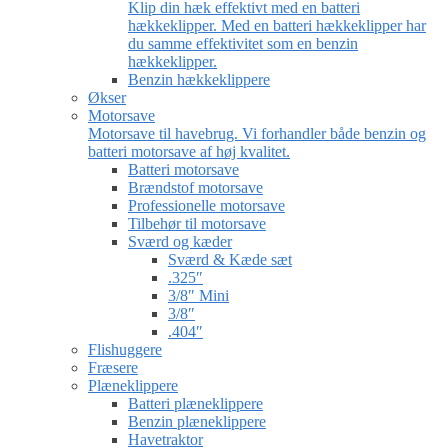
Klip din hæk effektivt med en batteri
hækkeklipper. Med en batteri hækkeklipper har
du samme effektivitet som en benzin
hækkeklipper.
Benzin hækkeklippere
Økser
Motorsave
Motorsave til havebrug. Vi forhandler både benzin og
batteri motorsave af høj kvalitet.
Batteri motorsave
Brændstof motorsave
Professionelle motorsave
Tilbehør til motorsave
Sværd og kæder
Sværd & Kæde sæt
.325″
3/8″ Mini
3/8″
.404″
Flishuggere
Fræsere
Plæneklippere
Batteri plæneklippere
Benzin plæneklippere
Havetraktor