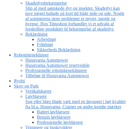
Skadedyrsbekæmpelse
Slip af med uønskede dyr og insekter. Skadedyr kan
lave meget ballade på kort tid både inde og ude. Nogle
af sommerens store problemer er myrer, snegle og
hvepse. Hos Timoshop forhandler vi et udvalg af
forskellige produkter til bekæmpelse af skadedyr.
Beklædning
Arbejdstøj
Fritidstøj
Sikkerheds Beklædning
Robotplæneklipper
Husqvarna Automower
Husqvarna Automower reservedele
Professionelle robotplæneklippere
Tilbehør til Husqvarna Automower
Ryobi
Skov og Park
Vertikalskærer
Løvblæsere
Sug eller blæs blade væk med en løvsuger i høj kvalitet
fra bl.a. Husqvarna, Cramer og andre kendte mærker
Batteri løvblæsere
Benzin løvblæsere
Professionelle løvblæsere
Trimmere og buskryddere