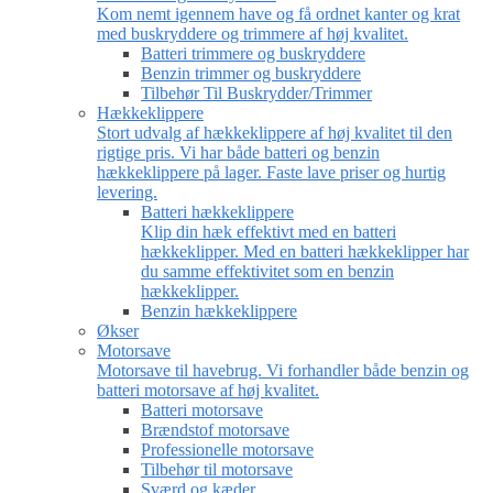
Kom nemt igennem have og få ordnet kanter og krat
med buskryddere og trimmere af høj kvalitet.
Batteri trimmere og buskryddere
Benzin trimmer og buskryddere
Tilbehør Til Buskrydder/Trimmer
Hækkeklippere
Stort udvalg af hækkeklippere af høj kvalitet til den
rigtige pris. Vi har både batteri og benzin
hækkeklippere på lager. Faste lave priser og hurtig
levering.
Batteri hækkeklippere
Klip din hæk effektivt med en batteri
hækkeklipper. Med en batteri hækkeklipper har
du samme effektivitet som en benzin
hækkeklipper.
Benzin hækkeklippere
Økser
Motorsave
Motorsave til havebrug. Vi forhandler både benzin og
batteri motorsave af høj kvalitet.
Batteri motorsave
Brændstof motorsave
Professionelle motorsave
Tilbehør til motorsave
Sværd og kæder