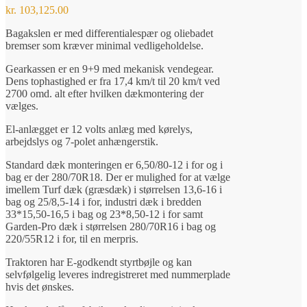
kr.
103,125.00
Bagakslen er med differentialespær og oliebadet
bremser som kræver minimal vedligeholdelse.
Gearkassen er en 9+9 med mekanisk vendegear.
Dens tophastighed er fra 17,4 km/t til 20 km/t ved
2700 omd. alt efter hvilken dækmontering der
vælges.
El-anlægget er 12 volts anlæg med kørelys,
arbejdslys og 7-polet anhængerstik.
Standard dæk monteringen er 6,50/80-12 i for og i
bag er der 280/70R18. Der er mulighed for at vælge
imellem Turf dæk (græsdæk) i størrelsen 13,6-16 i
bag og 25/8,5-14 i for, industri dæk i bredden
33*15,50-16,5 i bag og 23*8,50-12 i for samt
Garden-Pro dæk i størrelsen 280/70R16 i bag og
220/55R12 i for, til en merpris.
Traktoren har E-godkendt styrtbøjle og kan
selvfølgelig leveres indregistreret med nummerplade
hvis det ønskes.