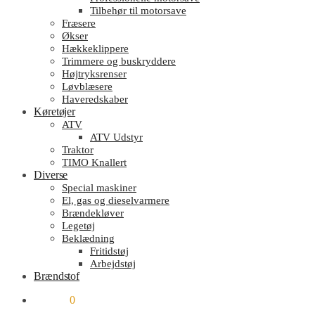
Tilbehør til motorsave
Fræsere
Økser
Hækkeklippere
Trimmere og buskryddere
Højtryksrenser
Løvblæsere
Haveredskaber
Køretøjer
ATV
ATV Udstyr
Traktor
TIMO Knallert
Diverse
Special maskiner
El, gas og dieselvarmere
Brændekløver
Legetøj
Beklædning
Fritidstøj
Arbejdstøj
Brændstof
kr.
0.00
0