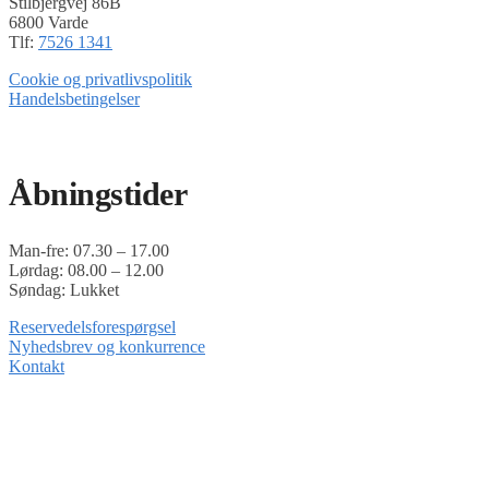
Stilbjergvej 86B
6800 Varde
Tlf:
7526 1341
Cookie og privatlivspolitik
Handelsbetingelser
Timoshop.dk er en del af Tinghøj Motorsave A/S
Åbningstider
Man-fre: 07.30 – 17.00
Lørdag: 08.00 – 12.00
Søndag: Lukket
Reservedelsforespørgsel
Nyhedsbrev og konkurrence
Kontakt