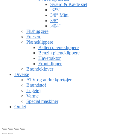
Sværd & Kæde sæt
.325″
3/8″ Mini
3/8″
.404″
Flishuggere
Fræsere
Plæneklippere
Batteri plæneklippere
Benzin plæneklippere
Havetraktor
Frontklipper
Brændekløver
Diverse
ATV og andre køretøjer
Brændstof
Legetøj
Varme
Special maskiner
Outlet
Gå til kurv