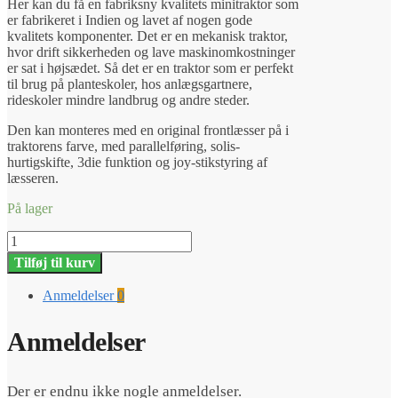
Her kan du få en fabriksny kvalitets minitraktor som
er fabrikeret i Indien og lavet af nogen gode
kvalitets komponenter. Det er en mekanisk traktor,
hvor drift sikkerheden og lave maskinomkostninger
er sat i højsædet. Så det er en traktor som er perfekt
til brug på planteskoler, hos anlægsgartnere,
rideskoler mindre landbrug og andre steder.
Den kan monteres med en original frontlæsser på i
traktorens farve, med parallelføring, solis-
hurtigskifte, 3die funktion og joy-stikstyring af
læsseren.
På lager
Solis
S26
Tilføj til kurv
ShuttleXL
antal
Anmeldelser
0
Anmeldelser
Der er endnu ikke nogle anmeldelser.