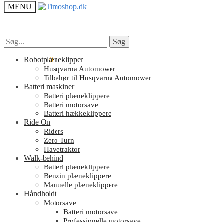
MENU
Søg
Søg
Søg
Søg
efter:
efter:
kr.
Robotplæneklipper
0.00
0
Husqvarna Automower
Tilbehør til Husqvarna Automower
Batteri maskiner
Batteri plæneklippere
Batteri motorsave
Batteri hækkeklippere
Ride On
Riders
Zero Turn
Havetraktor
Walk-behind
Batteri plæneklippere
Benzin plæneklippere
Manuelle plæneklippere
Håndholdt
Motorsave
Batteri motorsave
Professionelle motorsave