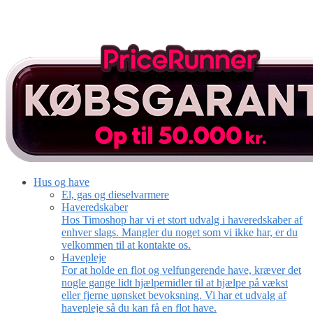
Hus og have
El, gas og dieselvarmere
Haveredskaber
Hos Timoshop har vi et stort udvalg i haveredskaber af
enhver slags. Mangler du noget som vi ikke har, er du
velkommen til at kontakte os.
Havepleje
For at holde en flot og velfungerende have, kræver det
nogle gange lidt hjælpemidler til at hjælpe på vækst
eller fjerne uønsket bevoksning. Vi har et udvalg af
havepleje så du kan få en flot have.