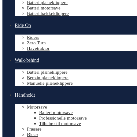
Batteri plæneklippere
Batteri motorsave
Batteri hækkeklippere
Ride On
Riders
Zero Turn
Havetraktor
Walk-behind
Batteri plæneklippere
Benzin plæneklippere
Manuelle plæneklippere
Håndholdt
Motorsave
Batteri motorsave
Professionelle motorsave
Tilbehør til motorsave
Fræsere
Økser