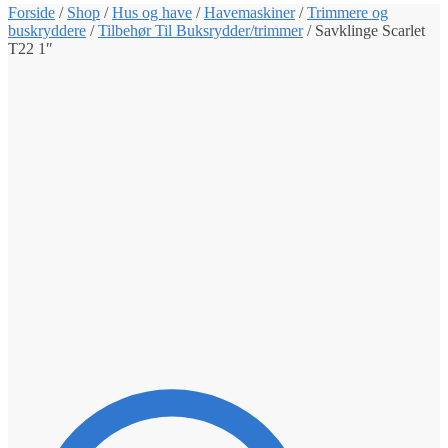
Forside
/
Shop
/
Hus og have
/
Havemaskiner
/
Trimmere og
buskryddere
/
Tilbehør Til Buksrydder/trimmer
/
Savklinge Scarlet
T22 1″