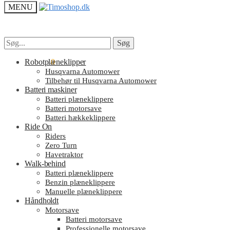
MENU
Søg
Søg
Søg
Søg
efter:
efter:
kr.
Robotplæneklipper
0.00
0
Husqvarna Automower
Tilbehør til Husqvarna Automower
Batteri maskiner
Batteri plæneklippere
Batteri motorsave
Batteri hækkeklippere
Ride On
Riders
Zero Turn
Havetraktor
Walk-behind
Batteri plæneklippere
Benzin plæneklippere
Manuelle plæneklippere
Håndholdt
Motorsave
Batteri motorsave
Professionelle motorsave