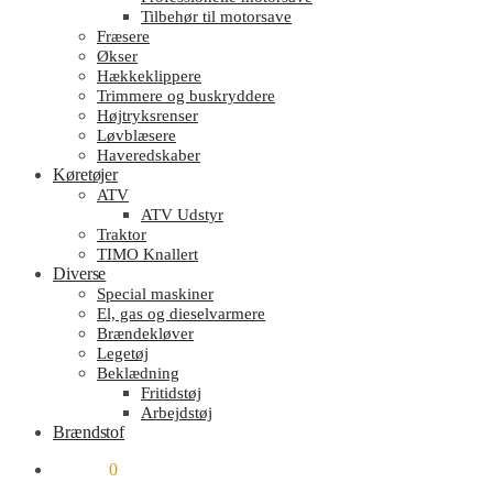
Tilbehør til motorsave
Fræsere
Økser
Hækkeklippere
Trimmere og buskryddere
Højtryksrenser
Løvblæsere
Haveredskaber
Køretøjer
ATV
ATV Udstyr
Traktor
TIMO Knallert
Diverse
Special maskiner
El, gas og dieselvarmere
Brændekløver
Legetøj
Beklædning
Fritidstøj
Arbejdstøj
Brændstof
kr.
0.00
0