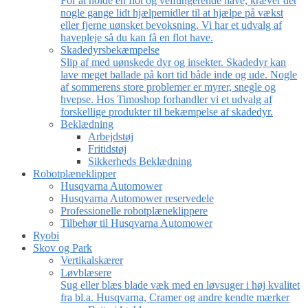
For at holde en flot og velfungerende have, kræver det
nogle gange lidt hjælpemidler til at hjælpe på vækst
eller fjerne uønsket bevoksning. Vi har et udvalg af
havepleje så du kan få en flot have.
Skadedyrsbekæmpelse
Slip af med uønskede dyr og insekter. Skadedyr kan
lave meget ballade på kort tid både inde og ude. Nogle
af sommerens store problemer er myrer, snegle og
hvepse. Hos Timoshop forhandler vi et udvalg af
forskellige produkter til bekæmpelse af skadedyr.
Beklædning
Arbejdstøj
Fritidstøj
Sikkerheds Beklædning
Robotplæneklipper
Husqvarna Automower
Husqvarna Automower reservedele
Professionelle robotplæneklippere
Tilbehør til Husqvarna Automower
Ryobi
Skov og Park
Vertikalskærer
Løvblæsere
Sug eller blæs blade væk med en løvsuger i høj kvalitet
fra bl.a. Husqvarna, Cramer og andre kendte mærker