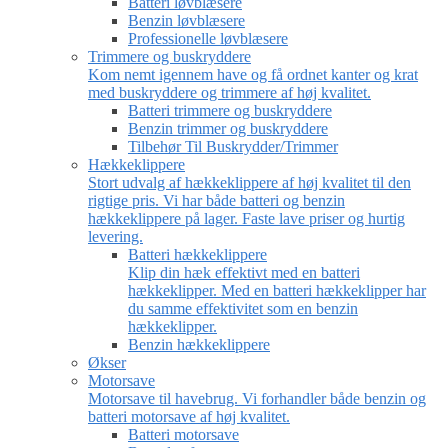
Batteri løvblæsere
Benzin løvblæsere
Professionelle løvblæsere
Trimmere og buskryddere
Kom nemt igennem have og få ordnet kanter og krat
med buskryddere og trimmere af høj kvalitet.
Batteri trimmere og buskryddere
Benzin trimmer og buskryddere
Tilbehør Til Buskrydder/Trimmer
Hækkeklippere
Stort udvalg af hækkeklippere af høj kvalitet til den
rigtige pris. Vi har både batteri og benzin
hækkeklippere på lager. Faste lave priser og hurtig
levering.
Batteri hækkeklippere
Klip din hæk effektivt med en batteri
hækkeklipper. Med en batteri hækkeklipper har
du samme effektivitet som en benzin
hækkeklipper.
Benzin hækkeklippere
Økser
Motorsave
Motorsave til havebrug. Vi forhandler både benzin og
batteri motorsave af høj kvalitet.
Batteri motorsave