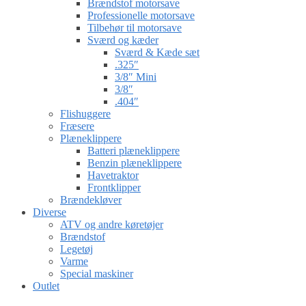
Brændstof motorsave
Professionelle motorsave
Tilbehør til motorsave
Sværd og kæder
Sværd & Kæde sæt
.325″
3/8″ Mini
3/8″
.404″
Flishuggere
Fræsere
Plæneklippere
Batteri plæneklippere
Benzin plæneklippere
Havetraktor
Frontklipper
Brændekløver
Diverse
ATV og andre køretøjer
Brændstof
Legetøj
Varme
Special maskiner
Outlet