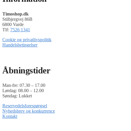
Timoshop.dk
Stilbjergvej 86B
6800 Varde
Tlf:
7526 1341
Cookie og privatlivspolitik
Handelsbetingelser
Timoshop.dk er en del af Tinghøj Motorsave A/S
Åbningstider
Man-fre: 07.30 – 17.00
Lørdag: 08.00 – 12.00
Søndag: Lukket
Reservedelsforespørgsel
Nyhedsbrev og konkurrence
Kontakt