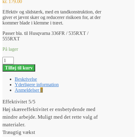
kr.
179.00
Effektiv og slidstærk, med en tandkonstruktion, der
giver et jævnt skær og reducerer risikoen for, at der
kommer blade i klemme i træet.
Passer bla. til Husqvarna 336FR / 535RXT /
555RXT
På lager
Savklinge
Scarlet
Tilføj til kurv
T22
1"
Beskrivelse
antal
Yderligere information
Anmeldelser
0
Effektivitet 5/5
Høj skæreeffektivitet er ensbetydende med
mindre arbejde. Muligt med det rette valg af
materialer.
Træagtig vækst