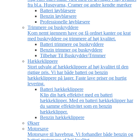
fra bl.a. Husqvarna, Cramer og andre kendte mærker
Batteri løvblæsere
Benzin løvblæsere
Professionelle løvblæsere
Trimmere og buskryddere
Kom nemt igennem have og få ordnet kanter og krat
med buskryddere og trimmere af høj kvalitet.
Batteri trimmere og buskryddere
Benzin trimmer og buskryddere
Tilbehør Til Buskrydder/Trimmer
Hækkeklippere
Stort udvalg af hækkeklippere af høj kvalitet til den
rigtige pris. Vi har både batteri og benzin
hækkeklippere på lager. Faste lave priser og hurtig
levering.
Batteri hækkeklippere
Klip din hæk effektivt med en batteri
hækkeklipper. Med en batteri hækkeklipper har
du samme effektivitet som en benzin
hækkeklipper.
Benzin hækkeklippere
Økser
Motorsave
Motorsave til havebrug. Vi forhandler både benzin og
batteri motorsave af høj kvalitet.