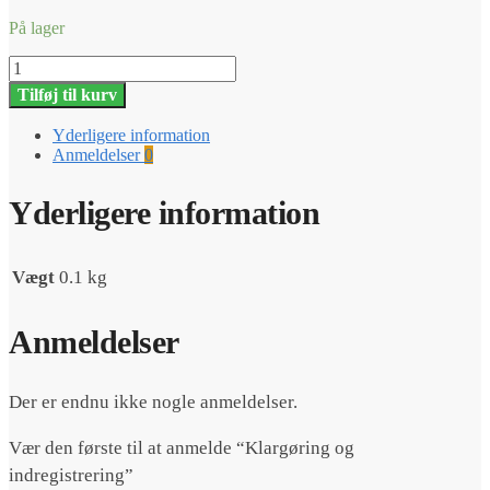
På lager
Klargøring
og
Tilføj til kurv
indregistrering
antal
Yderligere information
Anmeldelser
0
Yderligere information
Vægt
0.1 kg
Anmeldelser
Der er endnu ikke nogle anmeldelser.
Vær den første til at anmelde “Klargøring og
indregistrering”