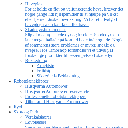
Havepleje
For at holde en flot og velfungerende have, kræver det
nogle gange lidt hjælpemidler til at hjælpe på vækst
eller fjerne uønsket bevoksning. Vi har et udvalg af
havepleje så du kan få en flot have.
Skadedyrsbekæmpelse
Slip af med uønskede dyr og insekter. Skadedyr kan
lave meget ballade på kort tid både inde og ude. Nogle
af sommerens store problemer er myrer, snegle og
hvepse. Hos Timoshop forhandler vi et udvalg af
forskellige produkter til bekæmpelse af skadedyr.
Beklædning
Arbejdstøj
Fritidstøj
Sikkerheds Beklædning
Robotplæneklipper
Husqvarna Automower
Husqvarna Automower reservedele
Professionelle robotplæneklippere
Tilbehør til Husqvarna Automower
Ryobi
Skov og Park
Vertikalskærer
Løvblæsere
Sug eller blæs blade væk med en løvsuger i høj kvalitet