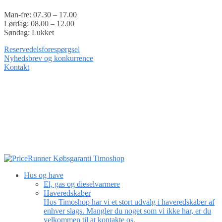
Man-fre: 07.30 – 17.00
Lørdag: 08.00 – 12.00
Søndag: Lukket
Reservedelsforespørgsel
Nyhedsbrev og konkurrence
Kontakt
Hus og have
El, gas og dieselvarmere
Haveredskaber
Hos Timoshop har vi et stort udvalg i haveredskaber af
enhver slags. Mangler du noget som vi ikke har, er du
velkommen til at kontakte os.