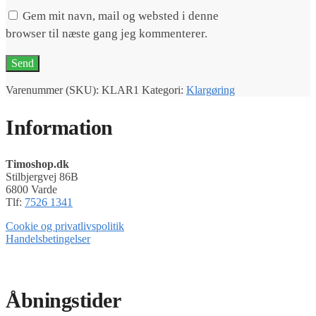
Gem mit navn, mail og websted i denne
browser til næste gang jeg kommenterer.
Varenummer (SKU):
KLAR1
Kategori:
Klargøring
Information
Timoshop.dk
Stilbjergvej 86B
6800 Varde
Tlf:
7526 1341
Cookie og privatlivspolitik
Handelsbetingelser
Timoshop.dk er en del af Tinghøj Motorsave A/S
Åbningstider