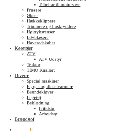
Tilbehør til motorsave
Fræsere
Økser
Hækkeklippere
Trimmere og buskryddere
Højtryksrenser
Løvblæsere
Haveredskaber
Køretøjer
ATV
ATV Udstyr
Traktor
TIMO Knallert
Diverse
Special maskiner
El, gas og dieselvarmere
Brændekløver
Legetøj
Beklædning
Fritidstøj
Arbejdstøj
Brændstof
kr.
0.00
0