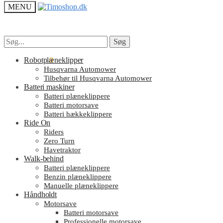
MENU
Søg
Søg
Søg
Søg
efter:
efter:
kr.
Robotplæneklipper
0.00
0
Husqvarna Automower
Tilbehør til Husqvarna Automower
Batteri maskiner
Batteri plæneklippere
Batteri motorsave
Batteri hækkeklippere
Ride On
Riders
Zero Turn
Havetraktor
Walk-behind
Batteri plæneklippere
Benzin plæneklippere
Manuelle plæneklippere
Håndholdt
Motorsave
Batteri motorsave
Professionelle motorsave