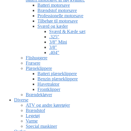
Batteri motorsave
Brændstof motorsave
Professionelle motorsave
Tilbehør til motorsave
Sværd og kæder
Sværd & Kæde sæt
.325″
3/8″ Mini
3/8″
.404″
Flishuggere
Fræsere
Plæneklippere
Batteri plæneklippere
Benzin plæneklippere
Havetraktor
Frontklipper
Brændekløver
Diverse
ATV og andre køretøjer
Brændstof
Legetøj
Varme
Special maskiner