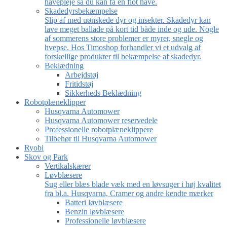
havepleje så du kan få en flot have.
Skadedyrsbekæmpelse
Slip af med uønskede dyr og insekter. Skadedyr kan
lave meget ballade på kort tid både inde og ude. Nogle
af sommerens store problemer er myrer, snegle og
hvepse. Hos Timoshop forhandler vi et udvalg af
forskellige produkter til bekæmpelse af skadedyr.
Beklædning
Arbejdstøj
Fritidstøj
Sikkerheds Beklædning
Robotplæneklipper
Husqvarna Automower
Husqvarna Automower reservedele
Professionelle robotplæneklippere
Tilbehør til Husqvarna Automower
Ryobi
Skov og Park
Vertikalskærer
Løvblæsere
Sug eller blæs blade væk med en løvsuger i høj kvalitet
fra bl.a. Husqvarna, Cramer og andre kendte mærker
Batteri løvblæsere
Benzin løvblæsere
Professionelle løvblæsere