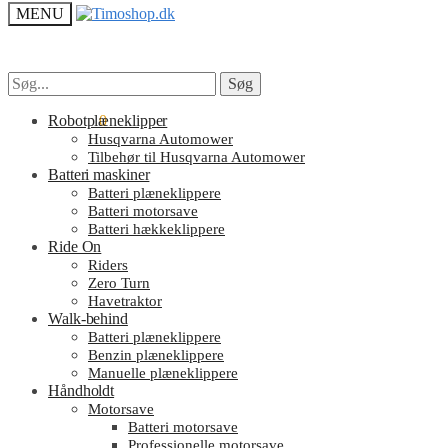
MENU
Søg
Søg
Søg
Søg
efter:
efter:
kr.
Robotplæneklipper
0.00
0
Husqvarna Automower
Tilbehør til Husqvarna Automower
Batteri maskiner
Batteri plæneklippere
Batteri motorsave
Batteri hækkeklippere
Ride On
Riders
Zero Turn
Havetraktor
Walk-behind
Batteri plæneklippere
Benzin plæneklippere
Manuelle plæneklippere
Håndholdt
Motorsave
Batteri motorsave
Professionelle motorsave