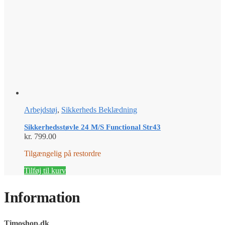
vælges
på
varesiden
Arbejdstøj
,
Sikkerheds Beklædning
Sikkerhedsstøvle 24 M/S Functional Str43
kr.
799.00
Tilgængelig på restordre
Tilføj til kurv
Information
Timoshop.dk