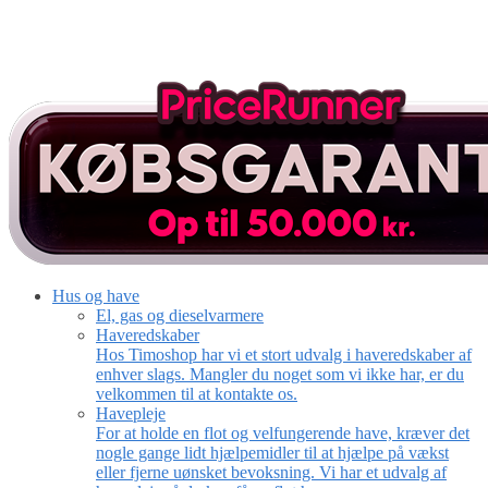
Hus og have
El, gas og dieselvarmere
Haveredskaber
Hos Timoshop har vi et stort udvalg i haveredskaber af
enhver slags. Mangler du noget som vi ikke har, er du
velkommen til at kontakte os.
Havepleje
For at holde en flot og velfungerende have, kræver det
nogle gange lidt hjælpemidler til at hjælpe på vækst
eller fjerne uønsket bevoksning. Vi har et udvalg af