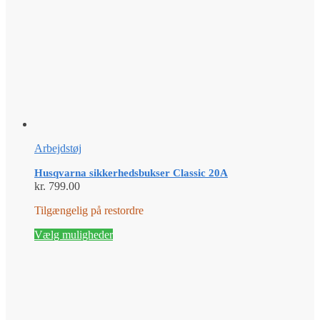
Arbejdstøj
Husqvarna sikkerhedsbukser Classic 20A
kr.
799.00
Tilgængelig på restordre
Dette
Vælg muligheder
vare
har
flere
varianter.
Mulighederne
kan