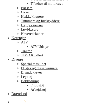
Tilbehør til motorsave
Fræsere
Økser
Hækkeklippere
Trimmere og buskryddere
Højtryksrenser
Løvblæsere
Haveredskaber
Køretøjer
ATV
ATV Udstyr
Traktor
TIMO Knallert
Diverse
Special maskiner
El, gas og dieselvarmere
Brændekløver
Legetøj
Beklædning
Fritidstøj
Arbejdstøj
Brændstof
kr.
0.00
0