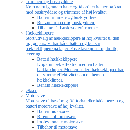
Trimmere og buskryddere
Kom nemt igennem have og få ordnet kanter og krat
med buskryddere og trimmere af høj kvalitet.
Batteri trimmere og buskryddere
Benzin trimmer og buskryddere
Tilbehør Til Buskrydder/Trimmer
Hækkeklippere
Stort udvalg af hækkeklippere af høj kvalitet til den
rigtige pris. Vi har både batteri og benzin
hækkeklippere på lager. Faste lave priser og hurtig
levering.
Batteri hækkeklippere
Klip din hæk effektivt med en batteri
hækkeklipper. Med en batteri hækkeklipper har
du samme effektivitet som en benzin
hækkeklipper.
Benzin hækkeklippere
Økser
Motorsave
Motorsave til havebrug. Vi forhandler både benzin og
batteri motorsave af høj kvalitet.
Batteri motorsave
Brændstof motorsave
Professionelle motorsave
Tilbehør til motorsave