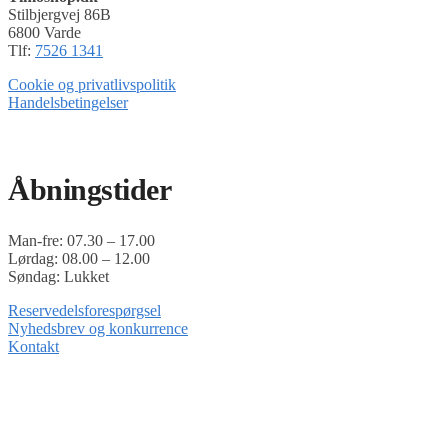
Stilbjergvej 86B
6800 Varde
Tlf:
7526 1341
Cookie og privatlivspolitik
Handelsbetingelser
Timoshop.dk er en del af Tinghøj Motorsave A/S
Åbningstider
Man-fre: 07.30 – 17.00
Lørdag: 08.00 – 12.00
Søndag: Lukket
Reservedelsforespørgsel
Nyhedsbrev og konkurrence
Kontakt