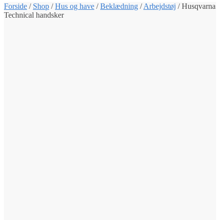
Forside
/
Shop
/
Hus og have
/
Beklædning
/
Arbejdstøj
/
Husqvarna
Technical handsker