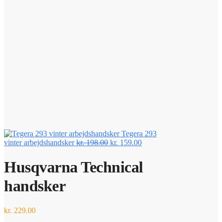
Tegera 293
Den
Den
vinter arbejdshandsker
kr.
198.00
kr.
159.00
oprindelige
aktuelle
pris
pris
Husqvarna Technical
var:
er:
kr. 198.00.
kr. 159.00.
handsker
kr.
229.00