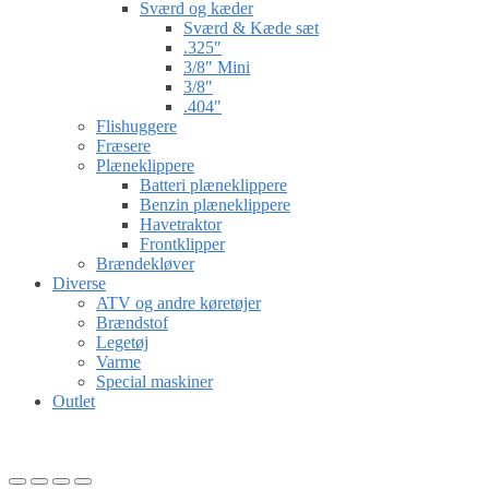
Sværd og kæder
Sværd & Kæde sæt
.325″
3/8″ Mini
3/8″
.404″
Flishuggere
Fræsere
Plæneklippere
Batteri plæneklippere
Benzin plæneklippere
Havetraktor
Frontklipper
Brændekløver
Diverse
ATV og andre køretøjer
Brændstof
Legetøj
Varme
Special maskiner
Outlet
Gå til kurv