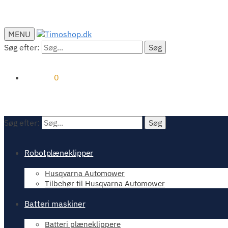
MENU
Søg efter:
Søg
kr.
0.00
0
Søg efter:
Søg
Robotplæneklipper
Husqvarna Automower
Tilbehør til Husqvarna Automower
Batteri maskiner
Batteri plæneklippere