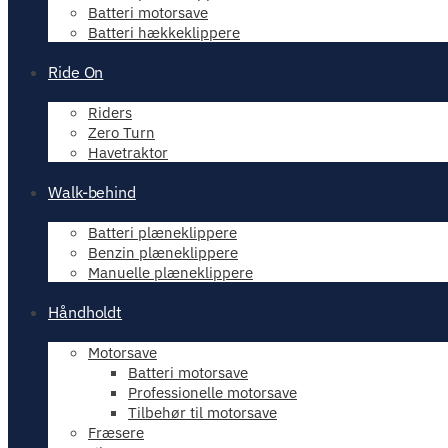
Batteri motorsave
Batteri hækkeklippere
Ride On
Riders
Zero Turn
Havetraktor
Walk-behind
Batteri plæneklippere
Benzin plæneklippere
Manuelle plæneklippere
Håndholdt
Motorsave
Batteri motorsave
Professionelle motorsave
Tilbehør til motorsave
Fræsere