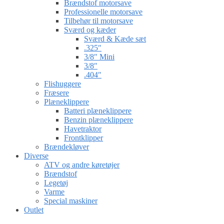
Brændstof motorsave
Professionelle motorsave
Tilbehør til motorsave
Sværd og kæder
Sværd & Kæde sæt
.325″
3/8″ Mini
3/8″
.404″
Flishuggere
Fræsere
Plæneklippere
Batteri plæneklippere
Benzin plæneklippere
Havetraktor
Frontklipper
Brændekløver
Diverse
ATV og andre køretøjer
Brændstof
Legetøj
Varme
Special maskiner
Outlet