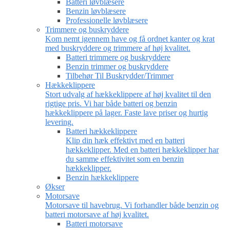
Batteri løvblæsere
Benzin løvblæsere
Professionelle løvblæsere
Trimmere og buskryddere
Kom nemt igennem have og få ordnet kanter og krat
med buskryddere og trimmere af høj kvalitet.
Batteri trimmere og buskryddere
Benzin trimmer og buskryddere
Tilbehør Til Buskrydder/Trimmer
Hækkeklippere
Stort udvalg af hækkeklippere af høj kvalitet til den
rigtige pris. Vi har både batteri og benzin
hækkeklippere på lager. Faste lave priser og hurtig
levering.
Batteri hækkeklippere
Klip din hæk effektivt med en batteri
hækkeklipper. Med en batteri hækkeklipper har
du samme effektivitet som en benzin
hækkeklipper.
Benzin hækkeklippere
Økser
Motorsave
Motorsave til havebrug. Vi forhandler både benzin og
batteri motorsave af høj kvalitet.
Batteri motorsave