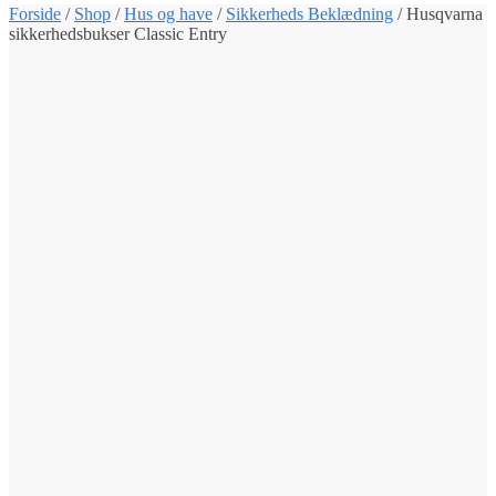
Forside
/
Shop
/
Hus og have
/
Sikkerheds Beklædning
/
Husqvarna
sikkerhedsbukser Classic Entry