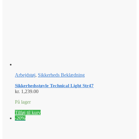
kan
vælges
på
varesiden
Arbejdstøj
,
Sikkerheds Beklædning
Sikkerhedsstøvle Technical Light Str47
kr.
1,239.00
På lager
Tilføj til kurv
-20%