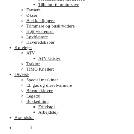
Tilbehør til motorsave
Fræsere
Økser
Hækkeklippere
Trimmere og buskryddere
Højtryksrenser
Løvblæsere
Haveredskaber
Køretøjer
ATV
ATV Udstyr
Traktor
TIMO Knallert
Diverse
Special maskiner
El, gas og dieselvarmere
Brændekløver
Legetøj
Beklædning
Fritidstøj
Arbejdstøj
Brændstof
kr.
0.00
0