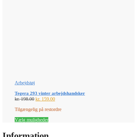
Arbejdstøj
Tegera 293 vinter arbejdshandsker
Den
Den
kr.
198.00
kr.
159.00
oprindelige
aktuelle
Tilgængelig på restordre
pris
pris
var:
er:
Dette
Vælg muligheder
kr. 198.00.
kr. 159.00.
vare
har
Information
flere