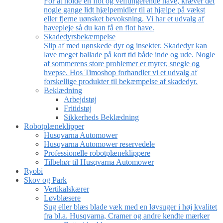
For at holde en flot og velfungerende have, kræver det
nogle gange lidt hjælpemidler til at hjælpe på vækst
eller fjerne uønsket bevoksning. Vi har et udvalg af
havepleje så du kan få en flot have.
Skadedyrsbekæmpelse
Slip af med uønskede dyr og insekter. Skadedyr kan
lave meget ballade på kort tid både inde og ude. Nogle
af sommerens store problemer er myrer, snegle og
hvepse. Hos Timoshop forhandler vi et udvalg af
forskellige produkter til bekæmpelse af skadedyr.
Beklædning
Arbejdstøj
Fritidstøj
Sikkerheds Beklædning
Robotplæneklipper
Husqvarna Automower
Husqvarna Automower reservedele
Professionelle robotplæneklippere
Tilbehør til Husqvarna Automower
Ryobi
Skov og Park
Vertikalskærer
Løvblæsere
Sug eller blæs blade væk med en løvsuger i høj kvalitet
fra bl.a. Husqvarna, Cramer og andre kendte mærker