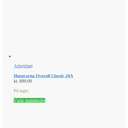
Arbejdstøj
Husqvarna Overall Classic 20A
kr.
899.00
På lager
Dette
Vælg muligheder
vare
har
flere
varianter.
Mulighederne