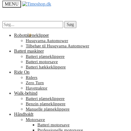
MENU
Søg
Søg
Søg
Søg
efter:
efter:
kr.
Robotplæneklipper
0.00
0
Husqvarna Automower
Tilbehør til Husqvarna Automower
Batteri maskiner
Batteri plæneklippere
Batteri motorsave
Batteri hækkeklippere
Ride On
Riders
Zero Turn
Havetraktor
Walk-behind
Batteri plæneklippere
Benzin plæneklippere
Manuelle plæneklippere
Håndholdt
Motorsave
Batteri motorsave
Professionelle motorsave