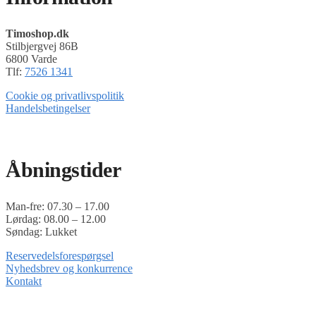
varianter.
Mulighederne
Timoshop.dk
kan
Stilbjergvej 86B
vælges
6800 Varde
på
Tlf:
7526 1341
varesiden
Cookie og privatlivspolitik
Handelsbetingelser
Timoshop.dk er en del af Tinghøj Motorsave A/S
Åbningstider
Man-fre: 07.30 – 17.00
Lørdag: 08.00 – 12.00
Søndag: Lukket
Reservedelsforespørgsel
Nyhedsbrev og konkurrence
Kontakt