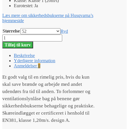
Klasse: Klasse 1 (20m/s)
Eurotestet: Ja
Læs mere om sikkerhedsbukserne på Husqvarna’s
hjemmeside
Størrelse
Ryd
Husqvarna
sikkerhedsbukser
Tilføj til kurv
Classic
Entry
Beskrivelse
antal
Yderligere information
Anmeldelser
0
Et godt valg til en rimelig pris, hvis du kun
skal save brænde og arbejde med andet
udendørs fra tid til anden. To forlommer og
ventilationslynlåse bag på benene gør
sikkerhedsbukserne behagelige og praktiske.
Skæreindlægget er certificeret i henhold til
EN381, klasse 1,20m/s. design A.