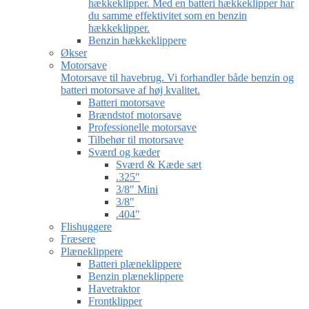
hækkeklipper. Med en batteri hækkeklipper har
du samme effektivitet som en benzin
hækkeklipper.
Benzin hækkeklippere
Økser
Motorsave
Motorsave til havebrug. Vi forhandler både benzin og
batteri motorsave af høj kvalitet.
Batteri motorsave
Brændstof motorsave
Professionelle motorsave
Tilbehør til motorsave
Sværd og kæder
Sværd & Kæde sæt
.325″
3/8″ Mini
3/8″
.404″
Flishuggere
Fræsere
Plæneklippere
Batteri plæneklippere
Benzin plæneklippere
Havetraktor
Frontklipper