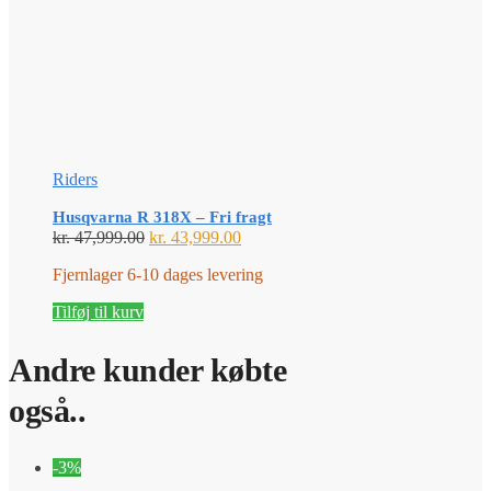
Riders
Husqvarna R 318X – Fri fragt
Den
Den
kr.
47,999.00
kr.
43,999.00
oprindelige
aktuelle
Fjernlager 6-10 dages levering
pris
pris
var:
er:
Tilføj til kurv
kr. 47,999.00.
kr. 43,999.00.
Andre kunder købte
også..
-3%