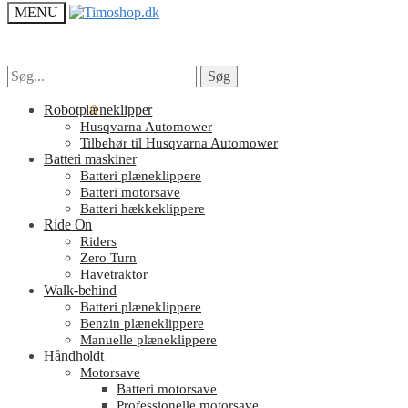
MENU
Søg
Søg
Søg
Søg
efter:
efter:
kr.
Robotplæneklipper
0.00
0
Husqvarna Automower
Tilbehør til Husqvarna Automower
Batteri maskiner
Batteri plæneklippere
Batteri motorsave
Batteri hækkeklippere
Ride On
Riders
Zero Turn
Havetraktor
Walk-behind
Batteri plæneklippere
Benzin plæneklippere
Manuelle plæneklippere
Håndholdt
Motorsave
Batteri motorsave
Professionelle motorsave