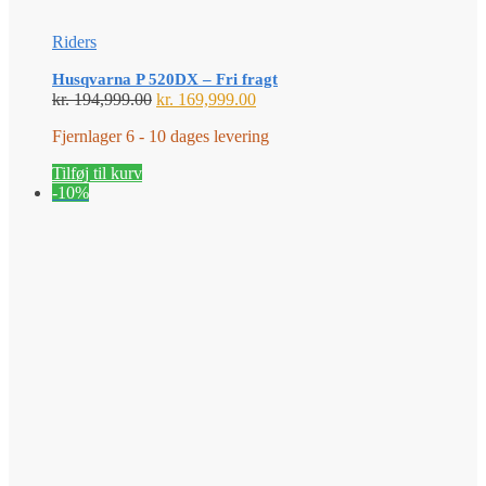
Riders
Husqvarna P 520DX – Fri fragt
Den
Den
kr.
194,999.00
kr.
169,999.00
oprindelige
aktuelle
Fjernlager 6 - 10 dages levering
pris
pris
var:
er:
Tilføj til kurv
kr. 194,999.00.
kr. 169,999.00.
-10%