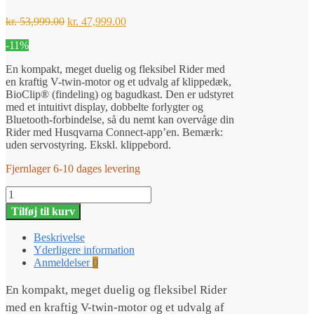
Den
Den
kr.
53,999.00
kr.
47,999.00
oprindelige
aktuelle
-11%
pris
pris
var:
er:
En kompakt, meget duelig og fleksibel Rider med
kr. 53,999.00.
kr. 47,999.00.
en kraftig V-twin-motor og et udvalg af klippedæk,
BioClip® (findeling) og bagudkast. Den er udstyret
med et intuitivt display, dobbelte forlygter og
Bluetooth-forbindelse, så du nemt kan overvåge din
Rider med Husqvarna Connect-app’en. Bemærk:
uden servostyring. Ekskl. klippebord.
Fjernlager 6-10 dages levering
Husqvarna
R
Tilføj til kurv
316TX
-
Beskrivelse
Fri
Yderligere information
fragt
Anmeldelser
0
antal
En kompakt, meget duelig og fleksibel Rider
med en kraftig V-twin-motor og et udvalg af