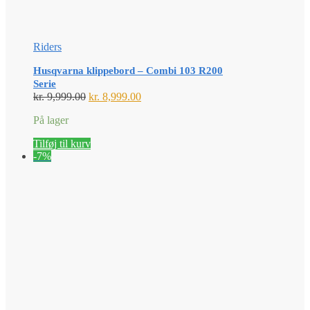
Riders
Husqvarna klippebord – Combi 103 R200
Serie
Den
Den
kr.
9,999.00
kr.
8,999.00
oprindelige
aktuelle
På lager
pris
pris
var:
er:
Tilføj til kurv
kr. 9,999.00.
kr. 8,999.00.
-7%