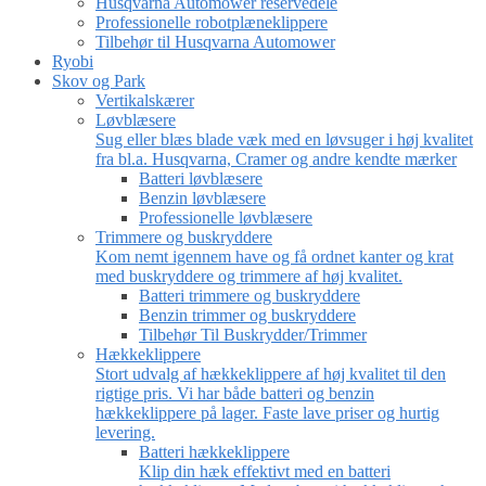
Husqvarna Automower reservedele
Professionelle robotplæneklippere
Tilbehør til Husqvarna Automower
Ryobi
Skov og Park
Vertikalskærer
Løvblæsere
Sug eller blæs blade væk med en løvsuger i høj kvalitet
fra bl.a. Husqvarna, Cramer og andre kendte mærker
Batteri løvblæsere
Benzin løvblæsere
Professionelle løvblæsere
Trimmere og buskryddere
Kom nemt igennem have og få ordnet kanter og krat
med buskryddere og trimmere af høj kvalitet.
Batteri trimmere og buskryddere
Benzin trimmer og buskryddere
Tilbehør Til Buskrydder/Trimmer
Hækkeklippere
Stort udvalg af hækkeklippere af høj kvalitet til den
rigtige pris. Vi har både batteri og benzin
hækkeklippere på lager. Faste lave priser og hurtig
levering.
Batteri hækkeklippere
Klip din hæk effektivt med en batteri