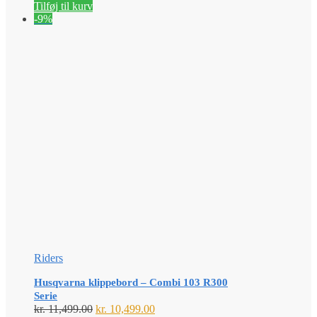
Tilføj til kurv
kr. 12,399.00.
kr. 11,999.00.
-9%
Riders
Husqvarna klippebord – Combi 103 R300
Serie
Den
Den
kr.
11,499.00
kr.
10,499.00