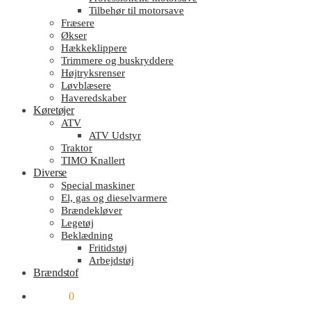
Tilbehør til motorsave
Fræsere
Økser
Hækkeklippere
Trimmere og buskryddere
Højtryksrenser
Løvblæsere
Haveredskaber
Køretøjer
ATV
ATV Udstyr
Traktor
TIMO Knallert
Diverse
Special maskiner
El, gas og dieselvarmere
Brændekløver
Legetøj
Beklædning
Fritidstøj
Arbejdstøj
Brændstof
kr.
0.00
0