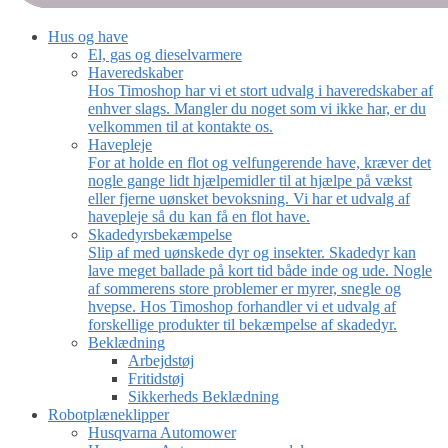
Hus og have
El, gas og dieselvarmere
Haveredskaber
Hos Timoshop har vi et stort udvalg i haveredskaber af
enhver slags. Mangler du noget som vi ikke har, er du
velkommen til at kontakte os.
Havepleje
For at holde en flot og velfungerende have, kræver det
nogle gange lidt hjælpemidler til at hjælpe på vækst
eller fjerne uønsket bevoksning. Vi har et udvalg af
havepleje så du kan få en flot have.
Skadedyrsbekæmpelse
Slip af med uønskede dyr og insekter. Skadedyr kan
lave meget ballade på kort tid både inde og ude. Nogle
af sommerens store problemer er myrer, snegle og
hvepse. Hos Timoshop forhandler vi et udvalg af
forskellige produkter til bekæmpelse af skadedyr.
Beklædning
Arbejdstøj
Fritidstøj
Sikkerheds Beklædning
Robotplæneklipper
Husqvarna Automower