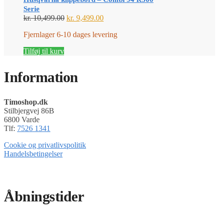
Serie
Den
Den
kr.
10,499.00
kr.
9,499.00
oprindelige
aktuelle
Fjernlager 6-10 dages levering
pris
pris
var:
er:
Tilføj til kurv
kr. 10,499.00.
kr. 9,499.00.
Information
Timoshop.dk
Stilbjergvej 86B
6800 Varde
Tlf:
7526 1341
Cookie og privatlivspolitik
Handelsbetingelser
Timoshop.dk er en del af Tinghøj Motorsave A/S
Åbningstider