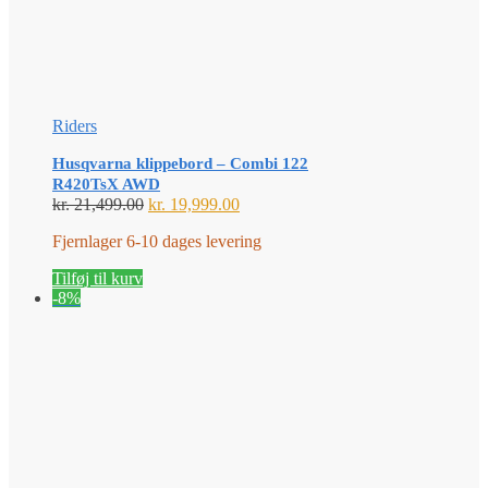
Riders
Husqvarna klippebord – Combi 122
R420TsX AWD
Den
Den
kr.
21,499.00
kr.
19,999.00
oprindelige
aktuelle
Fjernlager 6-10 dages levering
pris
pris
var:
er:
Tilføj til kurv
kr. 21,499.00.
kr. 19,999.00.
-8%