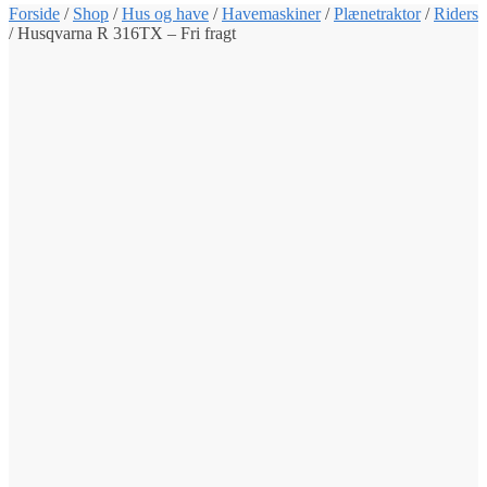
Forside
/
Shop
/
Hus og have
/
Havemaskiner
/
Plænetraktor
/
Riders
/
Husqvarna R 316TX – Fri fragt