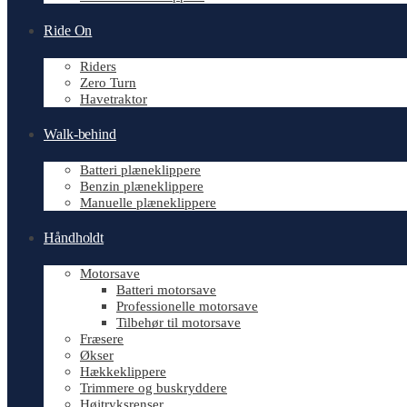
Ride On
Riders
Zero Turn
Havetraktor
Walk-behind
Batteri plæneklippere
Benzin plæneklippere
Manuelle plæneklippere
Håndholdt
Motorsave
Batteri motorsave
Professionelle motorsave
Tilbehør til motorsave
Fræsere
Økser
Hækkeklippere
Trimmere og buskryddere
Højtryksrenser