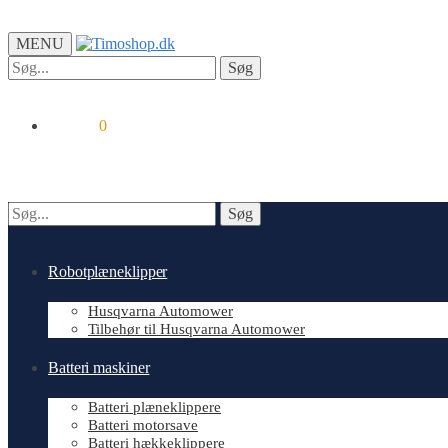
MENU
Søg
Søg
efter:
kr.
0.00
0
Søg
Søg
efter:
Robotplæneklipper
Husqvarna Automower
Tilbehør til Husqvarna Automower
Batteri maskiner
Batteri plæneklippere
Batteri motorsave
Batteri hækkeklippere