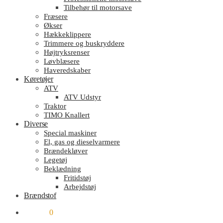
Tilbehør til motorsave
Fræsere
Økser
Hækkeklippere
Trimmere og buskryddere
Højtryksrenser
Løvblæsere
Haveredskaber
Køretøjer
ATV
ATV Udstyr
Traktor
TIMO Knallert
Diverse
Special maskiner
El, gas og dieselvarmere
Brændekløver
Legetøj
Beklædning
Fritidstøj
Arbejdstøj
Brændstof
kr.
0.00
0