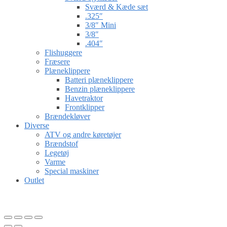
Sværd & Kæde sæt
.325″
3/8″ Mini
3/8″
.404″
Flishuggere
Fræsere
Plæneklippere
Batteri plæneklippere
Benzin plæneklippere
Havetraktor
Frontklipper
Brændekløver
Diverse
ATV og andre køretøjer
Brændstof
Legetøj
Varme
Special maskiner
Outlet
Gå til kurv