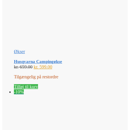
Økser
Husqvarna Campingøkse
Den
Den
kr.
659.00
kr.
599.00
oprindelige
aktuelle
Tilgængelig på restordre
pris
pris
var:
er:
Tilføj til kurv
kr. 659.00.
kr. 599.00.
-10%