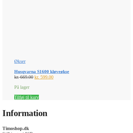
Økser
Husqvarna S1600 kløveøkse
Den
Den
kr.
669.00
kr.
599.00
oprindelige
aktuelle
På lager
pris
pris
var:
er:
Tilføj til kurv
kr. 669.00.
kr. 599.00.
Information
Timoshop.dk