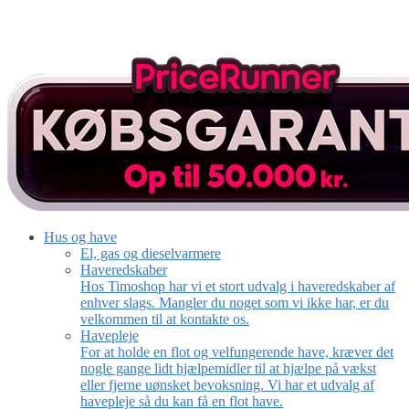
Hus og have
El, gas og dieselvarmere
Haveredskaber
Hos Timoshop har vi et stort udvalg i haveredskaber af
enhver slags. Mangler du noget som vi ikke har, er du
velkommen til at kontakte os.
Havepleje
For at holde en flot og velfungerende have, kræver det
nogle gange lidt hjælpemidler til at hjælpe på vækst
eller fjerne uønsket bevoksning. Vi har et udvalg af
havepleje så du kan få en flot have.