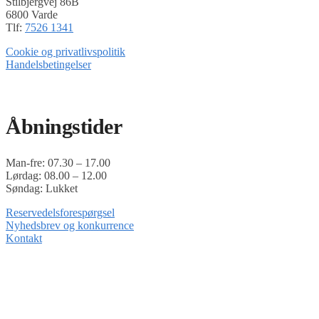
Stilbjergvej 86B
6800 Varde
Tlf:
7526 1341
Cookie og privatlivspolitik
Handelsbetingelser
Timoshop.dk er en del af Tinghøj Motorsave A/S
Åbningstider
Man-fre: 07.30 – 17.00
Lørdag: 08.00 – 12.00
Søndag: Lukket
Reservedelsforespørgsel
Nyhedsbrev og konkurrence
Kontakt