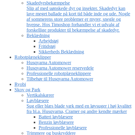
Skadedyrsbekæmpelse
Slip af med uønskede dyr og insekter. Skadedyr kan
lave meget ballade på kort tid både inde og ude. Nogle
af sommerens store problemer er myrer, snegle og
hvepse. Hos Timoshop forhandler vi et udvalg af
forskellige produkter til bekæmpelse af skadedyr.
Beklædning
Arbejdstøj
Fritidstøj
Sikkerheds Beklædning
Robotplæneklipper
Husqvarna Automower
Husqvarna Automower reservedele
Professionelle robotplæneklippere
Tilbehør til Husqvarna Automower
Ryobi
Skov og Park
Vertikalskærer
Løvblæsere
Sug eller blæs blade væk med en løvsuger i høj kvalitet
fra bl.a. Husqvarna, Cramer og andre kendte mærker
Batteri løvblæsere
Benzin løvblæsere
Professionelle løvblæsere
Trimmere og buskryddere