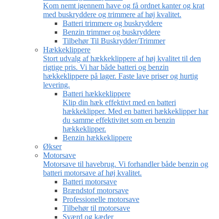
Kom nemt igennem have og få ordnet kanter og krat
med buskryddere og trimmere af høj kvalitet.
Batteri trimmere og buskryddere
Benzin trimmer og buskryddere
Tilbehør Til Buskrydder/Trimmer
Hækkeklippere
Stort udvalg af hækkeklippere af høj kvalitet til den
rigtige pris. Vi har både batteri og benzin
hækkeklippere på lager. Faste lave priser og hurtig
levering.
Batteri hækkeklippere
Klip din hæk effektivt med en batteri
hækkeklipper. Med en batteri hækkeklipper har
du samme effektivitet som en benzin
hækkeklipper.
Benzin hækkeklippere
Økser
Motorsave
Motorsave til havebrug. Vi forhandler både benzin og
batteri motorsave af høj kvalitet.
Batteri motorsave
Brændstof motorsave
Professionelle motorsave
Tilbehør til motorsave
Sværd og kæder