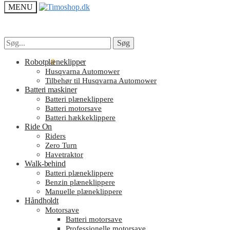
MENU
Søg
Søg
Søg
Søg
efter:
efter:
kr.
Robotplæneklipper
0.00
0
Husqvarna Automower
Tilbehør til Husqvarna Automower
Batteri maskiner
Batteri plæneklippere
Batteri motorsave
Batteri hækkeklippere
Ride On
Riders
Zero Turn
Havetraktor
Walk-behind
Batteri plæneklippere
Benzin plæneklippere
Manuelle plæneklippere
Håndholdt
Motorsave
Batteri motorsave
Professionelle motorsave