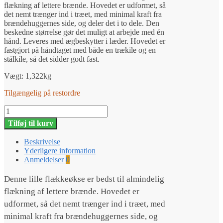
flækning af lettere brænde. Hovedet er udformet, så
det nemt trænger ind i træet, med minimal kraft fra
brændehuggernes side, og deler det i to dele. Den
beskedne størrelse gør det muligt at arbejde med én
hånd. Leveres med ægbeskytter i læder. Hovedet er
fastgjort på håndtaget med både en trækile og en
stålkile, så det sidder godt fast.
Vægt: 1,322kg
Tilgængelig på restordre
Husqvarna
kløveøkse
Tilføj til kurv
-
lille
Beskrivelse
antal
Yderligere information
Anmeldelser
0
Denne lille flækkeøkse er bedst til almindelig
flækning af lettere brænde. Hovedet er
udformet, så det nemt trænger ind i træet, med
minimal kraft fra brændehuggernes side, og