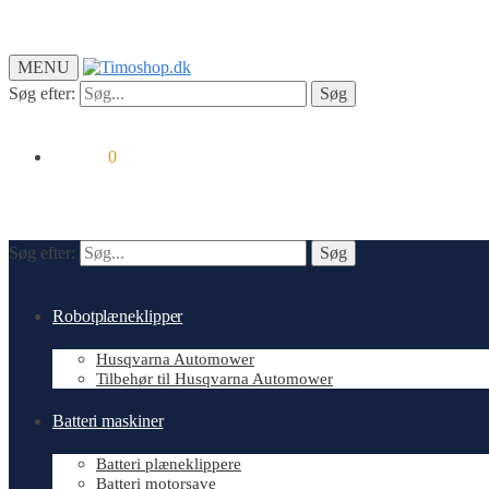
MENU
Søg efter:
Søg
kr.
0.00
0
Søg efter:
Søg
Robotplæneklipper
Husqvarna Automower
Tilbehør til Husqvarna Automower
Batteri maskiner
Batteri plæneklippere
Batteri motorsave