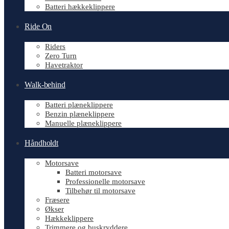
Batteri hækkeklippere
Ride On
Riders
Zero Turn
Havetraktor
Walk-behind
Batteri plæneklippere
Benzin plæneklippere
Manuelle plæneklippere
Håndholdt
Motorsave
Batteri motorsave
Professionelle motorsave
Tilbehør til motorsave
Fræsere
Økser
Hækkeklippere
Trimmere og buskryddere