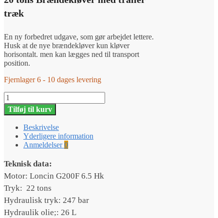
træk
En ny forbedret udgave, som gør arbejdet lettere.
Husk at de nye brændekløver kun kløver
horisontalt. men kan lægges ned til transport
position.
Fjernlager 6 - 10 dages levering
Brændekløver
GTM
Tilføj til kurv
GTL
22000
Beskrivelse
antal
Yderligere information
Anmeldelser
0
Teknisk data:
Motor: Loncin G200F 6.5 Hk
Tryk: 22 tons
Hydraulisk tryk: 247 bar
Hydraulik olie;: 26 L