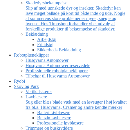
Skadedyrsbekæmpelse
Slip af med uønskede dyr og insekter. Skadedyr kan
lave meget ballade på kort tid både inde og ude. Nogle
af sommerens store problemer er myrer, snegle og
hvepse. Hos Timoshop forhandler vi et udvalg af
forskellige produkter til bekæmpelse af skadedyr.
Beklædning
Arbejdstøj
Fritidstøj
Sikkerheds Beklædning
Robotplæneklipper
Husqvarna Automower
Husqvarna Automower reservedele
Professionelle robotplæneklippere
Tilbehør til Husqvarna Automower
Ryobi
Skov og Park
Vertikalskærer
Løvblæsere
Sug eller blæs blade væk med en løvsuger i høj kvalitet
fra bl.a. Husqvarna, Cramer og andre kendte mærker
Batteri løvblæsere
Benzin løvblæsere
Professionelle løvblæsere
Trimmere og buskryddere