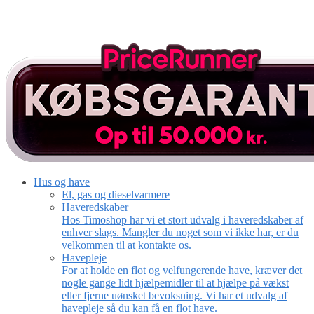
Hus og have
El, gas og dieselvarmere
Haveredskaber
Hos Timoshop har vi et stort udvalg i haveredskaber af
enhver slags. Mangler du noget som vi ikke har, er du
velkommen til at kontakte os.
Havepleje
For at holde en flot og velfungerende have, kræver det
nogle gange lidt hjælpemidler til at hjælpe på vækst
eller fjerne uønsket bevoksning. Vi har et udvalg af
havepleje så du kan få en flot have.