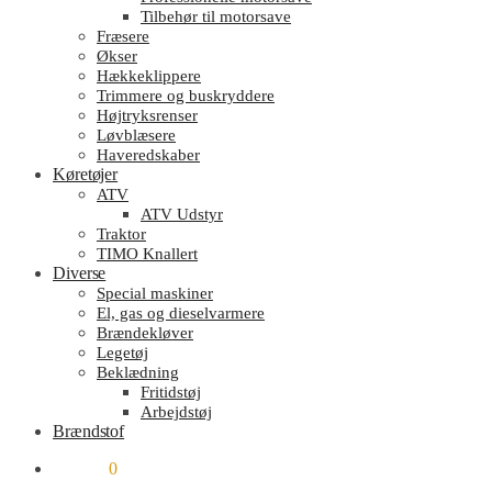
Tilbehør til motorsave
Fræsere
Økser
Hækkeklippere
Trimmere og buskryddere
Højtryksrenser
Løvblæsere
Haveredskaber
Køretøjer
ATV
ATV Udstyr
Traktor
TIMO Knallert
Diverse
Special maskiner
El, gas og dieselvarmere
Brændekløver
Legetøj
Beklædning
Fritidstøj
Arbejdstøj
Brændstof
kr.
0.00
0