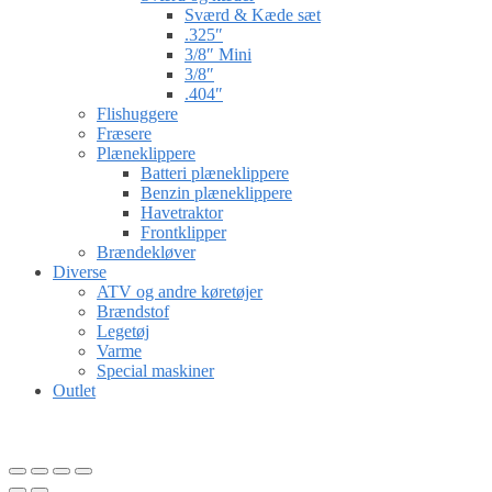
Sværd & Kæde sæt
.325″
3/8″ Mini
3/8″
.404″
Flishuggere
Fræsere
Plæneklippere
Batteri plæneklippere
Benzin plæneklippere
Havetraktor
Frontklipper
Brændekløver
Diverse
ATV og andre køretøjer
Brændstof
Legetøj
Varme
Special maskiner
Outlet
Gå til kurv