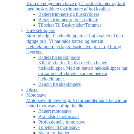
Kom nemt igennem have og få ordnet kanter og krat
med buskryddere og trimmere af høj kvalitet.
Batteri trimmere og buskryddere
Benzin trimmer og buskryddere
Tilbehør Til Buskrydder/Trimmer
Hækkeklippere
Stort udvalg af hækkeklippere af høj kvalitet til den
rigtige pris. Vi har både batteri og benzin
hækkeklippere på lager. Faste lave priser og hurtig
levering.
Batteri hækkeklippere
Klip din hæk effektivt med en batteri
hækkeklipper. Med en batteri hækkeklipper har
du samme effektivitet som en benzin
hækkeklipper.
Benzin hækkeklippere
Økser
Motorsave
Motorsave til havebrug. Vi forhandler både benzin og
batteri motorsave af høj kvalitet.
Batteri motorsave
Brændstof motorsave
Professionelle motorsave
Tilbehør til motorsave
Sværd og kæder