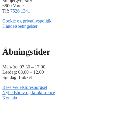
Stilbjergvej 86B
6800 Varde
Tlf:
7526 1341
Cookie og privatlivspolitik
Handelsbetingelser
Timoshop.dk er en del af Tinghøj Motorsave A/S
Åbningstider
Man-fre: 07.30 – 17.00
Lørdag: 08.00 – 12.00
Søndag: Lukket
Reservedelsforespørgsel
Nyhedsbrev og konkurrence
Kontakt