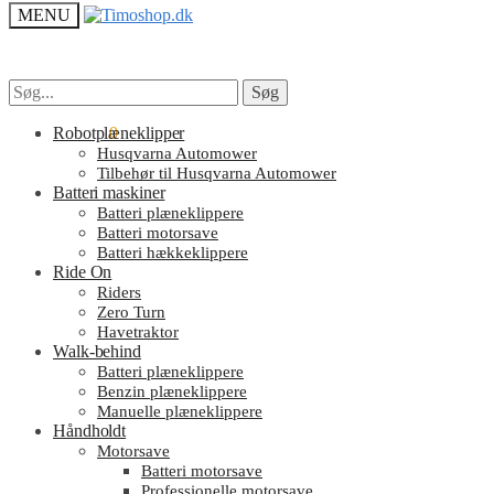
MENU
Søg
Søg
Søg
Søg
efter:
efter:
kr.
Robotplæneklipper
0.00
0
Husqvarna Automower
Tilbehør til Husqvarna Automower
Batteri maskiner
Batteri plæneklippere
Batteri motorsave
Batteri hækkeklippere
Ride On
Riders
Zero Turn
Havetraktor
Walk-behind
Batteri plæneklippere
Benzin plæneklippere
Manuelle plæneklippere
Håndholdt
Motorsave
Batteri motorsave
Professionelle motorsave