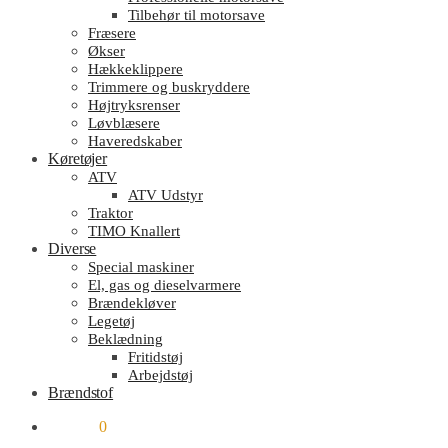
Tilbehør til motorsave
Fræsere
Økser
Hækkeklippere
Trimmere og buskryddere
Højtryksrenser
Løvblæsere
Haveredskaber
Køretøjer
ATV
ATV Udstyr
Traktor
TIMO Knallert
Diverse
Special maskiner
El, gas og dieselvarmere
Brændekløver
Legetøj
Beklædning
Fritidstøj
Arbejdstøj
Brændstof
kr.
0.00
0