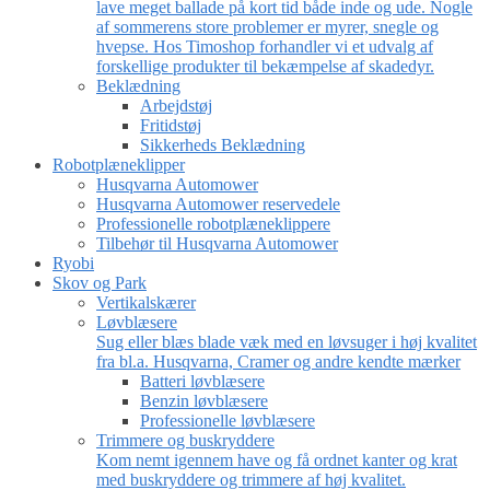
lave meget ballade på kort tid både inde og ude. Nogle
af sommerens store problemer er myrer, snegle og
hvepse. Hos Timoshop forhandler vi et udvalg af
forskellige produkter til bekæmpelse af skadedyr.
Beklædning
Arbejdstøj
Fritidstøj
Sikkerheds Beklædning
Robotplæneklipper
Husqvarna Automower
Husqvarna Automower reservedele
Professionelle robotplæneklippere
Tilbehør til Husqvarna Automower
Ryobi
Skov og Park
Vertikalskærer
Løvblæsere
Sug eller blæs blade væk med en løvsuger i høj kvalitet
fra bl.a. Husqvarna, Cramer og andre kendte mærker
Batteri løvblæsere
Benzin løvblæsere
Professionelle løvblæsere
Trimmere og buskryddere
Kom nemt igennem have og få ordnet kanter og krat
med buskryddere og trimmere af høj kvalitet.