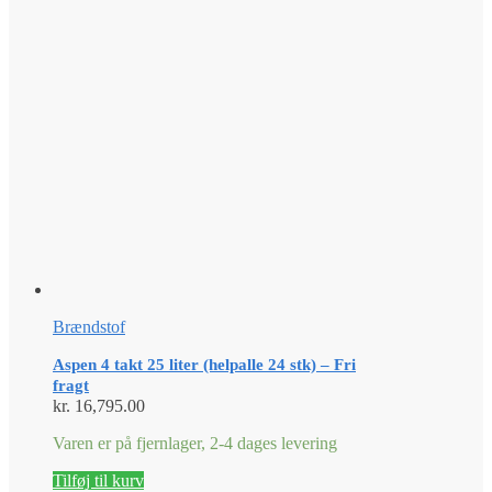
Brændstof
Aspen 4 takt 25 liter (helpalle 24 stk) – Fri
fragt
kr.
16,795.00
Varen er på fjernlager, 2-4 dages levering
Tilføj til kurv