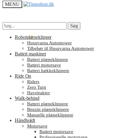
MENU
Søg
Søg
Søg
Søg
efter:
efter:
kr.
Robotplæneklipper
0.00
0
Husqvarna Automower
Tilbehør til Husqvarna Automower
Batteri maskiner
Batteri plæneklippere
Batteri motorsave
Batteri hækkeklippere
Ride On
Riders
Zero Turn
Havetraktor
Walk-behind
Batteri plæneklippere
Benzin plæneklippere
Manuelle plæneklippere
Håndholdt
Motorsave
Batteri motorsave
Professionelle motorsave