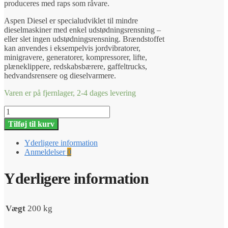
produceres med raps som råvare.
Aspen Diesel er specialudviklet til mindre
dieselmaskiner med enkel udstødningsrensning –
eller slet ingen udstødningsrensning. Brændstoffet
kan anvendes i eksempelvis jordvibratorer,
minigravere, generatorer, kompressorer, lifte,
plæneklippere, redskabsbærere, gaffeltrucks,
hedvandsrensere og dieselvarmere.
Varen er på fjernlager, 2-4 dages levering
Aspen
Diesel
Tilføj til kurv
200
L
Yderligere information
-
Anmeldelser
0
Fri
fragt
antal
Yderligere information
Vægt
200 kg