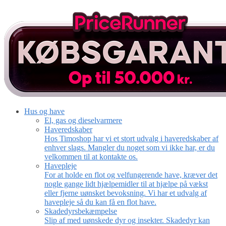
Hus og have
El, gas og dieselvarmere
Haveredskaber
Hos Timoshop har vi et stort udvalg i haveredskaber af
enhver slags. Mangler du noget som vi ikke har, er du
velkommen til at kontakte os.
Havepleje
For at holde en flot og velfungerende have, kræver det
nogle gange lidt hjælpemidler til at hjælpe på vækst
eller fjerne uønsket bevoksning. Vi har et udvalg af
havepleje så du kan få en flot have.
Skadedyrsbekæmpelse
Slip af med uønskede dyr og insekter. Skadedyr kan