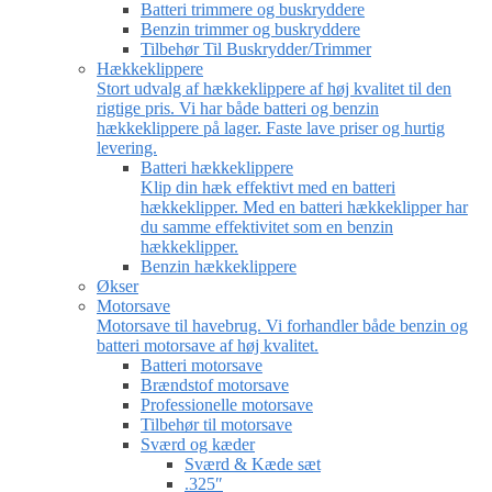
Batteri trimmere og buskryddere
Benzin trimmer og buskryddere
Tilbehør Til Buskrydder/Trimmer
Hækkeklippere
Stort udvalg af hækkeklippere af høj kvalitet til den
rigtige pris. Vi har både batteri og benzin
hækkeklippere på lager. Faste lave priser og hurtig
levering.
Batteri hækkeklippere
Klip din hæk effektivt med en batteri
hækkeklipper. Med en batteri hækkeklipper har
du samme effektivitet som en benzin
hækkeklipper.
Benzin hækkeklippere
Økser
Motorsave
Motorsave til havebrug. Vi forhandler både benzin og
batteri motorsave af høj kvalitet.
Batteri motorsave
Brændstof motorsave
Professionelle motorsave
Tilbehør til motorsave
Sværd og kæder
Sværd & Kæde sæt
.325″