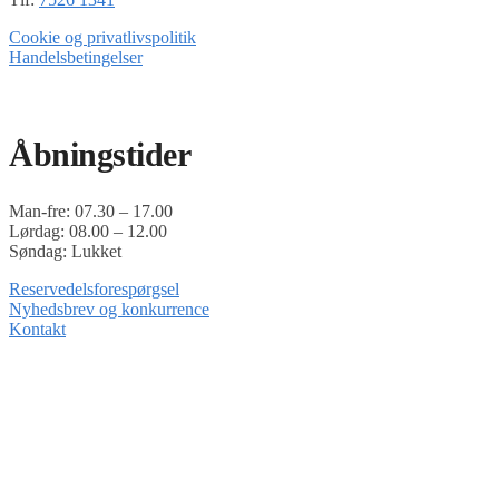
Cookie og privatlivspolitik
Handelsbetingelser
Timoshop.dk er en del af Tinghøj Motorsave A/S
Åbningstider
Man-fre: 07.30 – 17.00
Lørdag: 08.00 – 12.00
Søndag: Lukket
Reservedelsforespørgsel
Nyhedsbrev og konkurrence
Kontakt