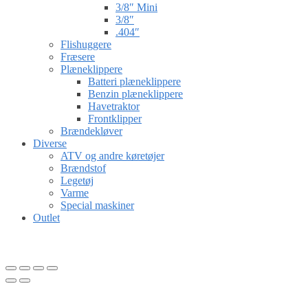
3/8″ Mini
3/8″
.404″
Flishuggere
Fræsere
Plæneklippere
Batteri plæneklippere
Benzin plæneklippere
Havetraktor
Frontklipper
Brændekløver
Diverse
ATV og andre køretøjer
Brændstof
Legetøj
Varme
Special maskiner
Outlet
Gå til kurv