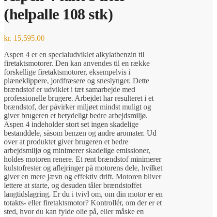
(helpalle 108 stk)
kr.
15,595.00
Aspen 4 er en specialudviklet alkylatbenzin til
firetaktsmotorer. Den kan anvendes til en række
forskellige firetaktsmotorer, eksempelvis i
plæneklippere, jordfræsere og sneslynger. Dette
brændstof er udviklet i tæt samarbejde med
professionelle brugere. Arbejdet har resulteret i et
brændstof, der påvirker miljøet mindst muligt og
giver brugeren et betydeligt bedre arbejdsmiljø.
Aspen 4 indeholder stort set ingen skadelige
bestanddele, såsom benzen og andre aromater. Ud
over at produktet giver brugeren et bedre
arbejdsmiljø og minimerer skadelige emissioner,
holdes motoren renere. Et rent brændstof minimerer
kulstofrester og aflejringer på motorens dele, hvilket
giver en mere jævn og effektiv drift. Motoren bliver
lettere at starte, og desuden tåler brændstoffet
langtidslagring. Er du i tvivl om, om din motor er en
totakts- eller firetaktsmotor? Kontrollér, om der er et
sted, hvor du kan fylde olie på, eller måske en