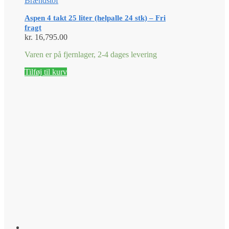
Brændstof
Aspen 4 takt 25 liter (helpalle 24 stk) – Fri
fragt
kr.
16,795.00
Varen er på fjernlager, 2-4 dages levering
Tilføj til kurv