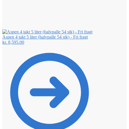
Aspen 4 takt 5 liter (halvpalle 54 stk) - Fri fragt
kr.
8,595.00