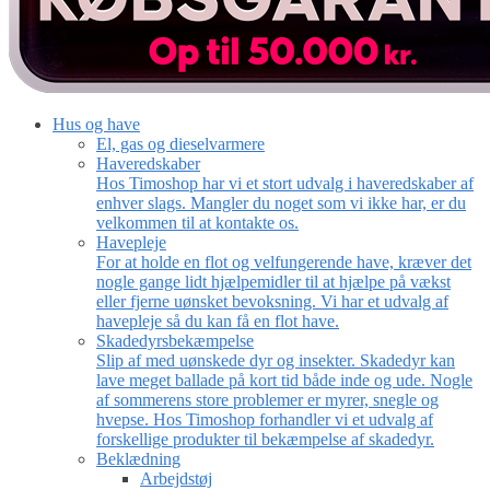
Hus og have
El, gas og dieselvarmere
Haveredskaber
Hos Timoshop har vi et stort udvalg i haveredskaber af
enhver slags. Mangler du noget som vi ikke har, er du
velkommen til at kontakte os.
Havepleje
For at holde en flot og velfungerende have, kræver det
nogle gange lidt hjælpemidler til at hjælpe på vækst
eller fjerne uønsket bevoksning. Vi har et udvalg af
havepleje så du kan få en flot have.
Skadedyrsbekæmpelse
Slip af med uønskede dyr og insekter. Skadedyr kan
lave meget ballade på kort tid både inde og ude. Nogle
af sommerens store problemer er myrer, snegle og
hvepse. Hos Timoshop forhandler vi et udvalg af
forskellige produkter til bekæmpelse af skadedyr.
Beklædning
Arbejdstøj