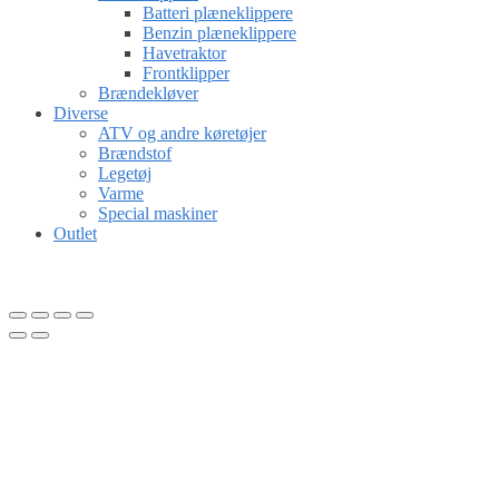
Batteri plæneklippere
Benzin plæneklippere
Havetraktor
Frontklipper
Brændekløver
Diverse
ATV og andre køretøjer
Brændstof
Legetøj
Varme
Special maskiner
Outlet
Gå til kurv