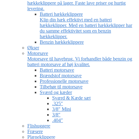
hækkeklippere på lager. Faste lave priser og hurtig
levering.
Batteri hækkeklippere
Klip din hæk effektivt med en batteri
hækkeklipper. Med en batteri hækkeklipper har
du samme effektivitet som en benzin
hækkeklipper.
Benzin hækkeklippere
Økser
Motorsave
Motorsave til havebrug. Vi forhandler både benzin og
batteri motorsave af høj kvalitet.
Batteri motorsave
Brændstof motorsave
Professionelle motorsave
Tilbehør til motorsave
Sværd og kæder
Sværd & Kæde sæt
.325″
3/8″ Mini
3/8″
.404″
Flishuggere
Fræsere
Plæneklippere