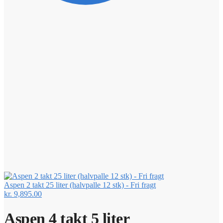
Aspen 2 takt 25 liter (halvpalle 12 stk) - Fri fragt
kr.
9,895.00
Aspen 4 takt 5 liter