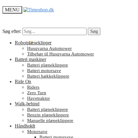
MENU
Søg efter:
Søg efter:
Søg
Søg
kr.
Robotplæneklipper
0.00
0
Husqvarna Automower
Tilbehør til Husqvarna Automower
Batteri maskiner
Batteri plæneklippere
Batteri motorsave
Batteri hækkeklippere
Ride On
Riders
Zero Turn
Havetraktor
Walk-behind
Batteri plæneklippere
Benzin plæneklippere
Manuelle plæneklippere
Håndholdt
Motorsave
Batteri motorsave