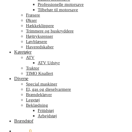
Professionelle motorsave
Tilbehør til motorsave
Fræsere
Økser
Hækkeklippere
Trimmere og buskryddere
Højtryksrenser
Løvblæsere
Haveredskaber
Køretøjer
ATV
ATV Udstyr
Traktor
TIMO Knallert
Diverse
Special maskiner
El, gas og dieselvarmere
Brændekløver
Legetøj
Beklædning
Fritidstøj
Arbejdstøj
Brændstof
kr.
0.00
0