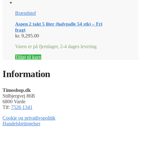
Brændstof
Aspen 2 takt 5 liter (halvpalle 54 stk) – Fri
fragt
kr.
9,295.00
Varen er på fjernlager, 2-4 dages levering
Tilføj til kurv
Information
Timoshop.dk
Stilbjergvej 86B
6800 Varde
Tlf:
7526 1341
Cookie og privatlivspolitik
Handelsbetingelser
Timoshop.dk er en del af Tinghøj Motorsave A/S