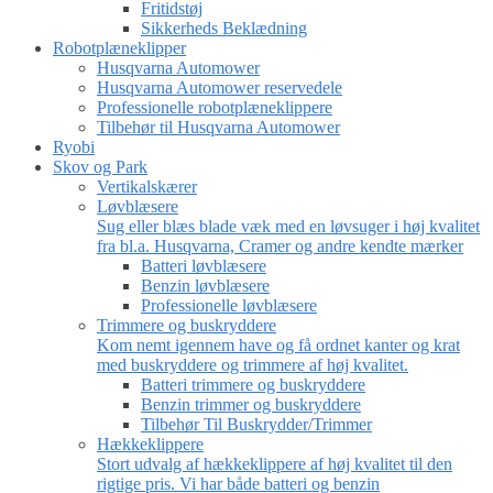
Fritidstøj
Sikkerheds Beklædning
Robotplæneklipper
Husqvarna Automower
Husqvarna Automower reservedele
Professionelle robotplæneklippere
Tilbehør til Husqvarna Automower
Ryobi
Skov og Park
Vertikalskærer
Løvblæsere
Sug eller blæs blade væk med en løvsuger i høj kvalitet
fra bl.a. Husqvarna, Cramer og andre kendte mærker
Batteri løvblæsere
Benzin løvblæsere
Professionelle løvblæsere
Trimmere og buskryddere
Kom nemt igennem have og få ordnet kanter og krat
med buskryddere og trimmere af høj kvalitet.
Batteri trimmere og buskryddere
Benzin trimmer og buskryddere
Tilbehør Til Buskrydder/Trimmer
Hækkeklippere
Stort udvalg af hækkeklippere af høj kvalitet til den
rigtige pris. Vi har både batteri og benzin