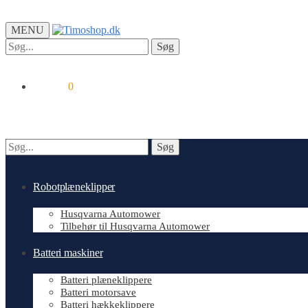
MENU
Søg
Søg
efter:
kr.
0.00
0
Søg
Søg
efter:
Robotplæneklipper
Husqvarna Automower
Tilbehør til Husqvarna Automower
Batteri maskiner
Batteri plæneklippere
Batteri motorsave
Batteri hækkeklippere