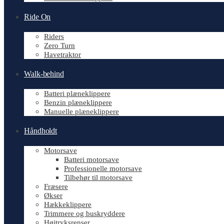
Ride On
Riders
Zero Turn
Havetraktor
Walk-behind
Batteri plæneklippere
Benzin plæneklippere
Manuelle plæneklippere
Håndholdt
Motorsave
Batteri motorsave
Professionelle motorsave
Tilbehør til motorsave
Fræsere
Økser
Hækkeklippere
Trimmere og buskryddere
Højtryksrenser