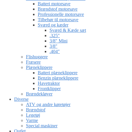
Batteri motorsave
Brændstof motorsave
Professionelle motorsave
Tilbehør til motorsave
Sværd og kæder
Sværd & Kæde sæt
.325″
3/8″ Mini
3/8″
.404″
Flishuggere
Fræsere
Plæneklippere
Batteri plæneklippere
Benzin plæneklippere
Havetraktor
Frontklipper
Brændekløver
Diverse
ATV og andre køretøjer
Brændstof
Legetøj
Varme
Special maskiner
Outlet