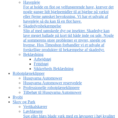
Havepleje
For at holde en flot og velfungerende have, kræver det
nogle gange lidt hjælpemidler til at hjælpe på vækst
eller fjerne uønsket bevoksning. Vi har et udvalg af
havepleje så du kan få en flot have.
Skadedyrsbekæmpelse
Slip af med uønskede dyr og insekter. Skadedyr kan
lave meget ballade på kort tid både inde og ude. Nogle
af sommerens store problemer er myrer, snegle og
hvepse. Hos Timoshop forhandler vi et udvalg af
forskellige produkter til bekæmpelse af skadedyr.
Beklædning
Arbejdstøj
Fritidstøj
Sikkerheds Beklædning
Robotplæneklipper
Husqvarna Automower
Husqvarna Automower reservedele
Professionelle robotplæneklippere
Tilbehør til Husqvarna Automower
Ryobi
Skov og Park
Vertikalskærer
Løvblæsere
Sug eller blæs blade væk med en løvsuger i høj kvalitet