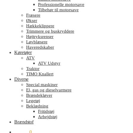
Professionelle motorsave
Tilbehør til motorsave
Fræsere
Økser
Hækkeklippere
Trimmere og buskryddere
Højtryksrenser
Løvblæsere
Haveredskaber
Køretøjer
ATV
ATV Udstyr
Traktor
TIMO Knallert
Diverse
Special maskiner
El, gas og dieselvarmere
Brændekløver
Legetøj
Beklædning
Fritidstøj
Arbejdstøj
Brændstof
kr.
0.00
0