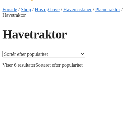
Forside
/
Shop
/
Hus og have
/
Havemaskiner
/
Plænetraktor
/
Havetraktor
Havetraktor
Viser 6 resultater
Sorteret efter popularitet