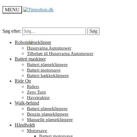
MENU
Søg efter:
Søg efter:
Søg
Søg
kr.
Robotplæneklipper
0.00
0
Husqvarna Automower
Tilbehør til Husqvarna Automower
Batteri maskiner
Batteri plæneklippere
Batteri motorsave
Batteri hækkeklippere
Ride On
Riders
Zero Turn
Havetraktor
Walk-behind
Batteri plæneklippere
Benzin plæneklippere
Manuelle plæneklippere
Håndholdt
Motorsave
Batteri motorsave