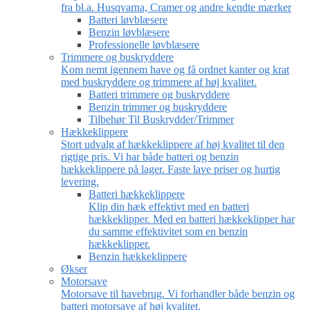
fra bl.a. Husqvarna, Cramer og andre kendte mærker
Batteri løvblæsere
Benzin løvblæsere
Professionelle løvblæsere
Trimmere og buskryddere
Kom nemt igennem have og få ordnet kanter og krat
med buskryddere og trimmere af høj kvalitet.
Batteri trimmere og buskryddere
Benzin trimmer og buskryddere
Tilbehør Til Buskrydder/Trimmer
Hækkeklippere
Stort udvalg af hækkeklippere af høj kvalitet til den
rigtige pris. Vi har både batteri og benzin
hækkeklippere på lager. Faste lave priser og hurtig
levering.
Batteri hækkeklippere
Klip din hæk effektivt med en batteri
hækkeklipper. Med en batteri hækkeklipper har
du samme effektivitet som en benzin
hækkeklipper.
Benzin hækkeklippere
Økser
Motorsave
Motorsave til havebrug. Vi forhandler både benzin og
batteri motorsave af høj kvalitet.